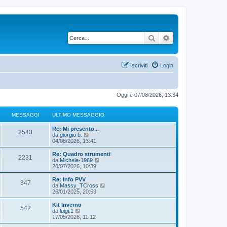
Cerca
Ricerca avanzata
Iscriviti
Login
Oggi è 07/08/2026, 13:34
MESSAGGI
ULTIMO MESSAGGIO
Re: Mi presento...
2543
V
da
giorgio b.
e
04/08/2026, 13:41
d
i
Re: Quadro strumenti
2231
u
V
da
Michele-1969
l
e
28/07/2026, 10:39
t
d
i
i
Re: Info PVV
347
m
u
V
da
Massy_TCross
o
l
e
26/01/2025, 20:53
m
t
d
e
i
i
Kit Inverno
s
542
m
u
V
da
luigi.1
s
o
l
e
17/05/2026, 11:12
a
m
t
d
g
e