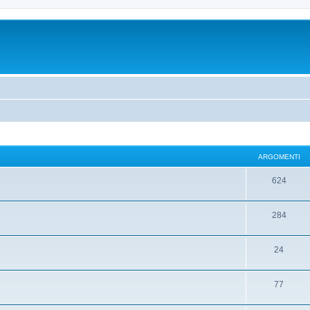
ARGOMENTI
624
284
24
77