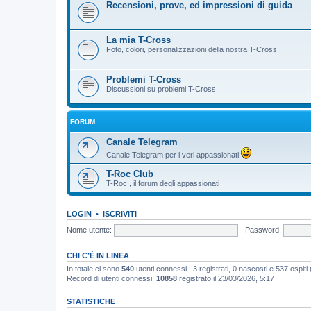
Recensioni, prove, ed impressioni di guida
La mia T-Cross
Foto, colori, personalizzazioni della nostra T-Cross
Problemi T-Cross
Discussioni su problemi T-Cross
FORUM
Canale Telegram
Canale Telegram per i veri appassionati
T-Roc Club
T-Roc , il forum degli appassionati
LOGIN
•
ISCRIVITI
Nome utente:
Password:
CHI C’È IN LINEA
In totale ci sono
540
utenti connessi : 3 registrati, 0 nascosti e 537 ospiti (b
Record di utenti connessi:
10858
registrato il 23/03/2026, 5:17
STATISTICHE