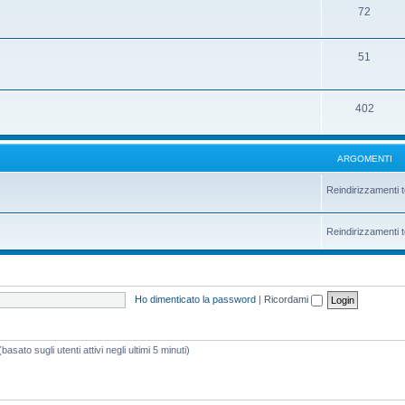
72
51
402
ARGOMENTI
Reindirizzamenti t
Reindirizzamenti t
Ho dimenticato la password
|
Ricordami
asato sugli utenti attivi negli ultimi 5 minuti)