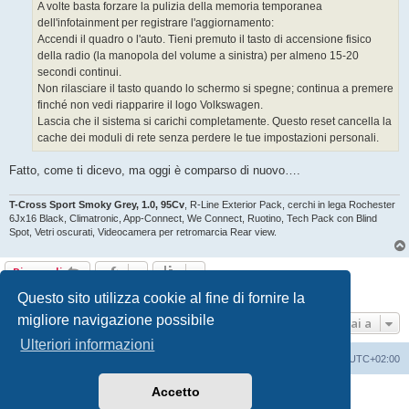
g
A volte basta forzare la pulizia della memoria temporanea
g
dell'infotainment per registrare l'aggiornamento:
i
o
Accendi il quadro o l'auto. Tieni premuto il tasto di accensione fisico
della radio (la manopola del volume a sinistra) per almeno 15-20
secondi continui.
Non rilasciare il tasto quando lo schermo si spegne; continua a premere
finché non vedi riapparire il logo Volkswagen.
Lascia che il sistema si carichi completamente. Questo reset cancella la
cache dei moduli di rete senza perdere le tue impostazioni personali.
Fatto, come ti dicevo, ma oggi è comparso di nuovo….
T-Cross Sport Smoky Grey, 1.0, 95Cv
, R-Line Exterior Pack, cerchi in lega Rochester
6Jx16 Black, Climatronic, App-Connect, We Connect, Ruotino, Tech Pack con Blind
Spot, Vetri oscurati, Videocamera per retromarcia Rear view.
Rispondi
5 messaggi • Pagina
1
di
1
Questo sito utilizza cookie al fine di fornire la
migliore navigazione possibile
Vai a
Ulteriori informazioni
T-Cross Club
T-Cross Club
Tutti gli orari sono
UTC+02:00
Accetto
Creato da
phpBB
® Forum Software © phpBB Limited
Traduzione Italiana
phpBB-Italia.it