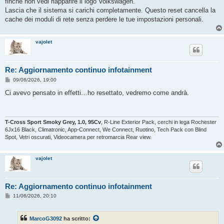
finché non vedi riapparire il logo Volkswagen.
Lascia che il sistema si carichi completamente. Questo reset cancella la
cache dei moduli di rete senza perdere le tue impostazioni personali.
vajolet
Re: Aggiornamento continuo infotainment
M
09/06/2026, 19:00
e
s
Ci avevo pensato in effetti…ho resettato, vedremo come andrà.
s
a
g
g
i
T-Cross Sport Smoky Grey, 1.0, 95Cv
, R-Line Exterior Pack, cerchi in lega Rochester
o
6Jx16 Black, Climatronic, App-Connect, We Connect, Ruotino, Tech Pack con Blind
Spot, Vetri oscurati, Videocamera per retromarcia Rear view.
vajolet
Re: Aggiornamento continuo infotainment
M
11/06/2026, 20:10
e
s
s
MarcoG3092
ha scritto:
a