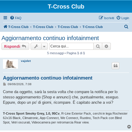
T-Cross Club
FAQ
Iscriviti
Login
C
T-Cross Club
T-Cross Club
T-Cross Club
T-Cross Club
e
Aggiornamento continuo infotainment
r
Cerca
Ricerca ava
Rispondi
c
5 messaggi • Pagina
1
di
1
a
vajolet
Aggiornamento continuo infotainment
M
09/06/2026, 7:08
e
s
Come da oggetto, sarà la sesta volta che compare la notifica per lo
s
stesso aggiornamento (Shop e annunci) che, puntualmente, eseguo.
a
g
Eppure, dopo un po' di giorni, ricompare. È capitato anche a voi?
g
i
o
T-Cross Sport Smoky Grey, 1.0, 95Cv
, R-Line Exterior Pack, cerchi in lega Rochester
6Jx16 Black, Climatronic, App-Connect, We Connect, Ruotino, Tech Pack con Blind
Spot, Vetri oscurati, Videocamera per retromarcia Rear view.