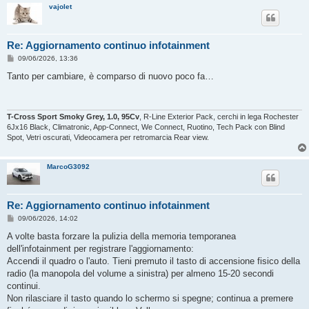
vajolet
Re: Aggiornamento continuo infotainment
M
09/06/2026, 13:36
e
s
Tanto per cambiare, è comparso di nuovo poco fa…
s
a
g
g
i
T-Cross Sport Smoky Grey, 1.0, 95Cv
, R-Line Exterior Pack, cerchi in lega Rochester
o
6Jx16 Black, Climatronic, App-Connect, We Connect, Ruotino, Tech Pack con Blind
Spot, Vetri oscurati, Videocamera per retromarcia Rear view.
MarcoG3092
Re: Aggiornamento continuo infotainment
M
09/06/2026, 14:02
e
s
A volte basta forzare la pulizia della memoria temporanea
s
dell'infotainment per registrare l'aggiornamento:
a
g
Accendi il quadro o l'auto. Tieni premuto il tasto di accensione fisico della
g
radio (la manopola del volume a sinistra) per almeno 15-20 secondi
i
o
continui.
Non rilasciare il tasto quando lo schermo si spegne; continua a premere