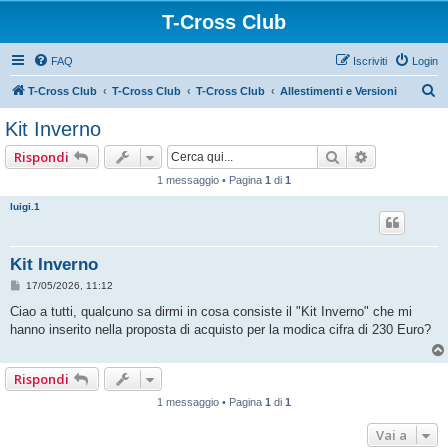
T-Cross Club
FAQ
Iscriviti
Login
C
T-Cross Club
T-Cross Club
T-Cross Club
Allestimenti e Versioni
e
Kit Inverno
r
Cerca
Ricerca ava
Rispondi
c
1 messaggio • Pagina
1
di
1
a
luigi.1
Kit Inverno
M
17/05/2026, 11:12
e
s
Ciao a tutti, qualcuno sa dirmi in cosa consiste il "Kit Inverno" che mi
s
hanno inserito nella proposta di acquisto per la modica cifra di 230 Euro?
a
g
g
i
Rispondi
o
1 messaggio • Pagina
1
di
1
Vai a