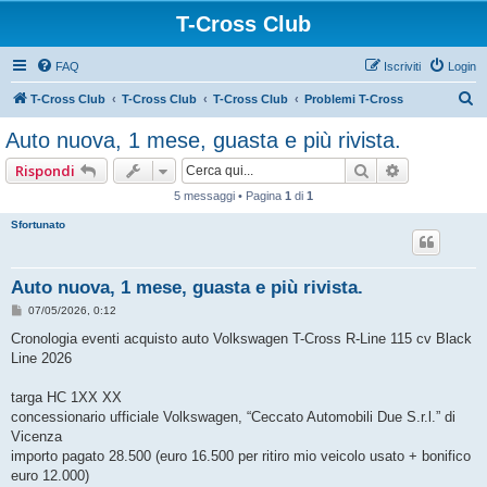
T-Cross Club
FAQ
Iscriviti
Login
C
T-Cross Club
T-Cross Club
T-Cross Club
Problemi T-Cross
e
Auto nuova, 1 mese, guasta e più rivista.
r
Cerca
Ricerca ava
Rispondi
c
5 messaggi • Pagina
1
di
1
a
Sfortunato
Auto nuova, 1 mese, guasta e più rivista.
M
07/05/2026, 0:12
e
s
Cronologia eventi acquisto auto Volkswagen T-Cross R-Line 115 cv Black
s
Line 2026
a
g
g
targa HC 1XX XX
i
o
concessionario ufficiale Volkswagen, “Ceccato Automobili Due S.r.l.” di
Vicenza
importo pagato 28.500 (euro 16.500 per ritiro mio veicolo usato + bonifico
euro 12.000)