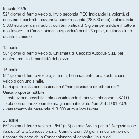
9 aprile 2026
52° giorno di fermo veicolo, invio seconda PEC indicando la volontà di
risolvere il contratto, riavere la somma pagata (28.500 euro) e chiedendo
5.000 euro per danni subiti, con tempistica di 5 giorni per saldare il tutto a
mio favore. La Concessionaria risponderà poi il 23 aprile, rifiutando tutto
quanto richiesto.
13 aprile
56° giorno di fermo veicolo. Chiamata di Ceccato Autodue S.r.l. per
confermare l’indisponibilità del pezzo.
16 aprile
59° giorno di fermo veicolo, si tenta, bonariamente, una sostituzione
veicolo con uno simile.
La risposta della concessionaria è “non possiamo rimetterci noi”!
Unica proposta fattibile:
- sostituzione possibile solo considerando il mio veicolo come USATO
- solo con un mezzo simile ma già immatricolato “km 0” il 30.01.2026
- versamento da parte mia di 3.500 euro a loro favore
23 aprile
66° giorno di fermo veicolo. PEC (n.3) da mio Avv.to per la “ Negoziazione
Assistita” alla Concessionaria. Cominciano i 30 giorni in cui se non c’è
risposta da parte della Concessionaria si deposita l’inizio del