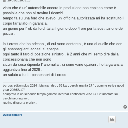
M
29/05/2026, 9:15
e
s
visto che è un' automobile ancora in produzione non capisco come è
s
possibile che non si trovino i ricambi .
a
g
tempo fa su una ford che avevo, un' officina autorizzata mi ha sostituito il
g
corpo farfallato in garanzia.
i
o
un giorno per l' ok da ford italia il giorno dopo 4 ore per la sostituzione del
pezzo .
la t-cross che ho adesso , di cui sono contento , è una di quelle che con
gli anabbaglianti accesi si spegne
ogni tanto il faro di posizione sinistro . è 2 anni che mi sento dire dalla
concessionaria che non sono
sicuri da cosa dipenda l' anomalia , ci sono varie opzioni . ho la garanzia
aggiuntiva fino al 2028 .
un saluto a tutti i possessori di t-cross .
t-cross edition plus 2024 , bianca , dsg , 85 kw , cerchi manila 17 " , gomme estive good
year 205/55/17"
comprato in un secondo tempo gomme invernali continental 205/55/ 17" montate su
cerchi sebring vw ,
ruotino di scorta e crick .
Duesettembre