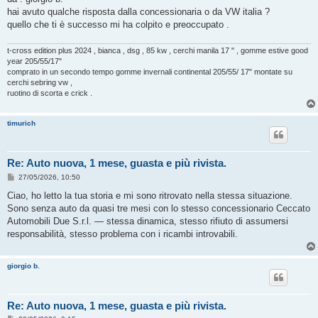
s
hai avuto qualche risposta dalla concessionaria o da VW italia ?
a
g
quello che ti è successo mi ha colpito e preoccupato .
g
i
o
t-cross edition plus 2024 , bianca , dsg , 85 kw , cerchi manila 17 " , gomme estive good
year 205/55/17"
comprato in un secondo tempo gomme invernali continental 205/55/ 17" montate su
cerchi sebring vw ,
ruotino di scorta e crick .
timurich
Re: Auto nuova, 1 mese, guasta e più rivista.
M
27/05/2026, 10:50
e
s
Ciao, ho letto la tua storia e mi sono ritrovato nella stessa situazione.
s
Sono senza auto da quasi tre mesi con lo stesso concessionario Ceccato
a
g
Automobili Due S.r.l. — stessa dinamica, stesso rifiuto di assumersi
g
responsabilità, stesso problema con i ricambi introvabili.
i
o
giorgio b.
Re: Auto nuova, 1 mese, guasta e più rivista.