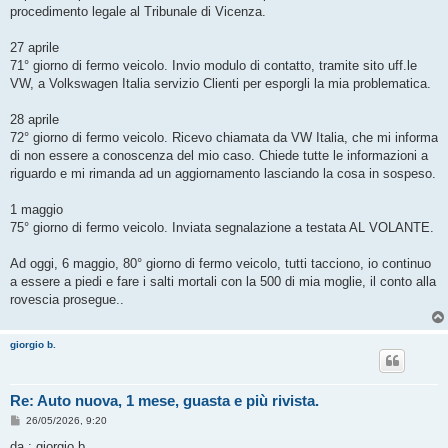
procedimento legale al Tribunale di Vicenza.
27 aprile
71° giorno di fermo veicolo. Invio modulo di contatto, tramite sito uff.le
VW, a Volkswagen Italia servizio Clienti per esporgli la mia problematica.
28 aprile
72° giorno di fermo veicolo. Ricevo chiamata da VW Italia, che mi informa
di non essere a conoscenza del mio caso. Chiede tutte le informazioni a
riguardo e mi rimanda ad un aggiornamento lasciando la cosa in sospeso.
1 maggio
75° giorno di fermo veicolo. Inviata segnalazione a testata AL VOLANTE.
Ad oggi, 6 maggio, 80° giorno di fermo veicolo, tutti tacciono, io continuo
a essere a piedi e fare i salti mortali con la 500 di mia moglie, il conto alla
rovescia prosegue..
giorgio b.
Re: Auto nuova, 1 mese, guasta e più rivista.
M
26/05/2026, 9:20
e
s
da : giorgio b.