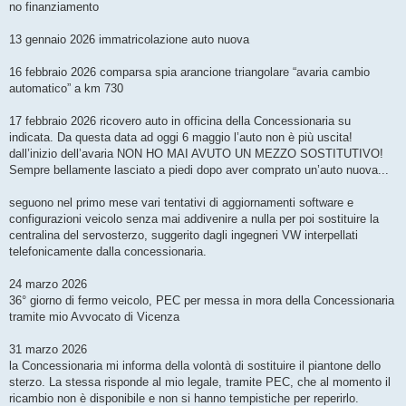
no finanziamento
13 gennaio 2026 immatricolazione auto nuova
16 febbraio 2026 comparsa spia arancione triangolare “avaria cambio
automatico” a km 730
17 febbraio 2026 ricovero auto in officina della Concessionaria su
indicata. Da questa data ad oggi 6 maggio l’auto non è più uscita!
dall’inizio dell’avaria NON HO MAI AVUTO UN MEZZO SOSTITUTIVO!
Sempre bellamente lasciato a piedi dopo aver comprato un’auto nuova...
seguono nel primo mese vari tentativi di aggiornamenti software e
configurazioni veicolo senza mai addivenire a nulla per poi sostituire la
centralina del servosterzo, suggerito dagli ingegneri VW interpellati
telefonicamente dalla concessionaria.
24 marzo 2026
36° giorno di fermo veicolo, PEC per messa in mora della Concessionaria
tramite mio Avvocato di Vicenza
31 marzo 2026
la Concessionaria mi informa della volontà di sostituire il piantone dello
sterzo. La stessa risponde al mio legale, tramite PEC, che al momento il
ricambio non è disponibile e non si hanno tempistiche per reperirlo.