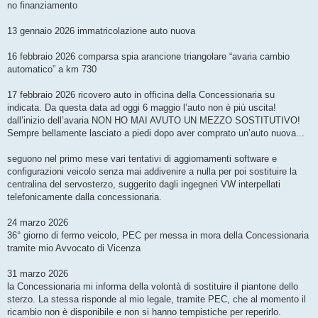
no finanziamento
13 gennaio 2026 immatricolazione auto nuova
16 febbraio 2026 comparsa spia arancione triangolare “avaria cambio
automatico” a km 730
17 febbraio 2026 ricovero auto in officina della Concessionaria su
indicata. Da questa data ad oggi 6 maggio l’auto non è più uscita!
dall’inizio dell’avaria NON HO MAI AVUTO UN MEZZO SOSTITUTIVO!
Sempre bellamente lasciato a piedi dopo aver comprato un’auto nuova...
seguono nel primo mese vari tentativi di aggiornamenti software e
configurazioni veicolo senza mai addivenire a nulla per poi sostituire la
centralina del servosterzo, suggerito dagli ingegneri VW interpellati
telefonicamente dalla concessionaria.
24 marzo 2026
36° giorno di fermo veicolo, PEC per messa in mora della Concessionaria
tramite mio Avvocato di Vicenza
31 marzo 2026
la Concessionaria mi informa della volontà di sostituire il piantone dello
sterzo. La stessa risponde al mio legale, tramite PEC, che al momento il
ricambio non è disponibile e non si hanno tempistiche per reperirlo.