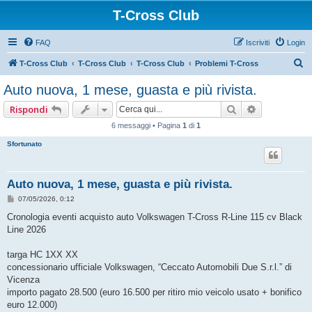
T-Cross Club
FAQ
Iscriviti
Login
C
T-Cross Club
T-Cross Club
T-Cross Club
Problemi T-Cross
e
Auto nuova, 1 mese, guasta e più rivista.
r
Cerca
Ricerca ava
Rispondi
c
6 messaggi • Pagina
1
di
1
a
Sfortunato
Auto nuova, 1 mese, guasta e più rivista.
M
07/05/2026, 0:12
e
s
Cronologia eventi acquisto auto Volkswagen T-Cross R-Line 115 cv Black
s
Line 2026
a
g
g
targa HC 1XX XX
i
o
concessionario ufficiale Volkswagen, “Ceccato Automobili Due S.r.l.” di
Vicenza
importo pagato 28.500 (euro 16.500 per ritiro mio veicolo usato + bonifico
euro 12.000)