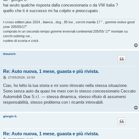
s
hai avuto qualche risposta dalla concessionaria o da VW italia ?
a
g
quello che ti è successo mi ha colpito e preoccupato .
g
i
o
t-cross edition plus 2024 , bianca , dsg , 85 kw , cerchi manila 17 " , gomme estive good
year 205/55/17"
comprato in un secondo tempo gomme invernali continental 205/55/ 17" montate su
cerchi sebring vw ,
ruotino di scorta e crick .
timurich
Re: Auto nuova, 1 mese, guasta e più rivista.
M
27/05/2026, 10:50
e
s
Ciao, ho letto la tua storia e mi sono ritrovato nella stessa situazione.
s
Sono senza auto da quasi tre mesi con lo stesso concessionario Ceccato
a
g
Automobili Due S.r.l. — stessa dinamica, stesso rifiuto di assumersi
g
responsabilità, stesso problema con i ricambi introvabili.
i
o
giorgio b.
Re: Auto nuova, 1 mese, guasta e più rivista.