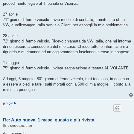
procedimento legale al Tribunale di Vicenza.
27 aprile
71° giorno di fermo veicolo. Invio modulo di contatto, tramite sito uff.le
VW, a Volkswagen Italia servizio Clienti per esporgli la mia problematica.
28 aprile
72° giorno di fermo veicolo. Ricevo chiamata da VW Italia, che mi informa
di non essere a conoscenza del mio caso. Chiede tutte le informazioni a
riguardo e mi rimanda ad un aggiornamento lasciando la cosa in sospeso.
1 maggio
75° giorno di fermo veicolo. Inviata segnalazione a testata AL VOLANTE.
Ad oggi, 6 maggio, 80° giorno di fermo veicolo, tutti tacciono, io continuo
a essere a piedi e fare i salti mortali con la 500 di mia moglie, il conto alla
rovescia prosegue..
giorgio b.
Re: Auto nuova, 1 mese, guasta e più rivista.
M
26/05/2026, 9:20
e
s
da : giorgio b.