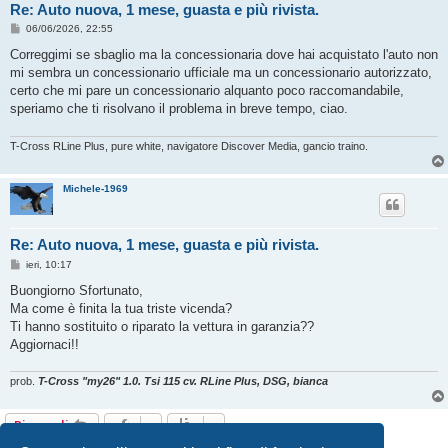
Re: Auto nuova, 1 mese, guasta e più rivista.
M
06/06/2026, 22:55
e
s
Correggimi se sbaglio ma la concessionaria dove hai acquistato l'auto non
s
mi sembra un concessionario ufficiale ma un concessionario autorizzato,
a
g
certo che mi pare un concessionario alquanto poco raccomandabile,
g
speriamo che ti risolvano il problema in breve tempo, ciao.
i
o
T-Cross RLine Plus, pure white, navigatore Discover Media, gancio traino.
Michele-1969
Re: Auto nuova, 1 mese, guasta e più rivista.
M
ieri, 10:17
e
s
Buongiorno Sfortunato,
s
Ma come è finita la tua triste vicenda?
a
g
Ti hanno sostituito o riparato la vettura in garanzia??
g
Aggiornaci!!
i
o
prob.
T-Cross "my26" 1.0. Tsi 115 cv. RLine Plus, DSG, bianca
Rispondi