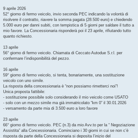
9 aprile 2026
52° giorno di fermo veicolo, invio seconda PEC indicando la volontà di
risolvere il contratto, riavere la somma pagata (28.500 euro) e chiedendo
5.000 euro per danni subiti, con tempistica di 5 giorni per saldare il tutto a
mio favore. La Concessionaria risponderà poi il 23 aprile, rifiutando tutto
quanto richiesto.
13 aprile
56° giorno di fermo veicolo. Chiamata di Ceccato Autodue S.r.l. per
confermare l’indisponibilità del pezzo.
16 aprile
59° giorno di fermo veicolo, si tenta, bonariamente, una sostituzione
veicolo con uno simile.
La risposta della concessionaria è “non possiamo rimetterci noi”!
Unica proposta fattibile:
- sostituzione possibile solo considerando il mio veicolo come USATO
- solo con un mezzo simile ma già immatricolato “km 0” il 30.01.2026
- versamento da parte mia di 3.500 euro a loro favore
23 aprile
66° giorno di fermo veicolo. PEC (n.3) da mio Avv.to per la “ Negoziazione
Assistita” alla Concessionaria. Cominciano i 30 giorni in cui se non c’è
risposta da parte della Concessionaria si deposita l’inizio del