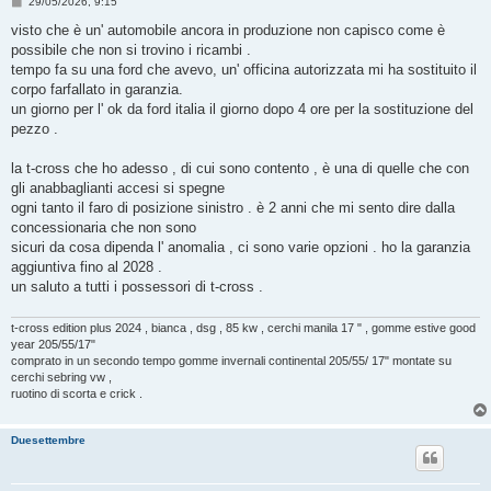
M
29/05/2026, 9:15
e
s
visto che è un' automobile ancora in produzione non capisco come è
s
possibile che non si trovino i ricambi .
a
g
tempo fa su una ford che avevo, un' officina autorizzata mi ha sostituito il
g
corpo farfallato in garanzia.
i
o
un giorno per l' ok da ford italia il giorno dopo 4 ore per la sostituzione del
pezzo .
la t-cross che ho adesso , di cui sono contento , è una di quelle che con
gli anabbaglianti accesi si spegne
ogni tanto il faro di posizione sinistro . è 2 anni che mi sento dire dalla
concessionaria che non sono
sicuri da cosa dipenda l' anomalia , ci sono varie opzioni . ho la garanzia
aggiuntiva fino al 2028 .
un saluto a tutti i possessori di t-cross .
t-cross edition plus 2024 , bianca , dsg , 85 kw , cerchi manila 17 " , gomme estive good
year 205/55/17"
comprato in un secondo tempo gomme invernali continental 205/55/ 17" montate su
cerchi sebring vw ,
ruotino di scorta e crick .
Duesettembre