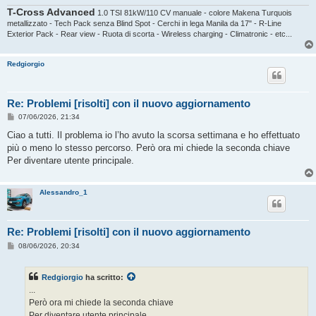
T-Cross Advanced
1.0 TSI 81kW/110 CV manuale - colore Makena Turquois
metallizzato - Tech Pack senza Blind Spot - Cerchi in lega Manila da 17" - R-Line
Exterior Pack - Rear view - Ruota di scorta - Wireless charging - Climatronic - etc...
Redgiorgio
Re: Problemi [risolti] con il nuovo aggiornamento
M
07/06/2026, 21:34
e
s
Ciao a tutti. Il problema io l’ho avuto la scorsa settimana e ho effettuato
s
più o meno lo stesso percorso. Però ora mi chiede la seconda chiave
a
g
Per diventare utente principale.
g
i
o
Alessandro_1
Re: Problemi [risolti] con il nuovo aggiornamento
M
08/06/2026, 20:34
e
s
s
Redgiorgio
ha scritto:
a
g
...
g
Però ora mi chiede la seconda chiave
i
o
Per diventare utente principale.