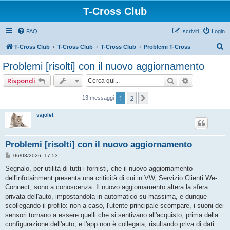
T-Cross Club
FAQ
Iscriviti
Login
C
T-Cross Club
T-Cross Club
T-Cross Club
Problemi T-Cross
e
Problemi [risolti] con il nuovo aggiornamento
r
Cerca
Ricerca ava
Rispondi
c
a
1
2
Prossimo
13 messaggi
vajolet
Problemi [risolti] con il nuovo aggiornamento
M
06/03/2026, 17:53
e
s
Segnalo, per utilità di tutti i fornisti, che il nuovo aggiornamento
s
dell'infotainment presenta una criticità di cui in VW, Servizio Clienti We-
a
g
Connect, sono a conoscenza. Il nuovo aggiornamento altera la sfera
g
privata dell'auto, impostandola in automatico su massima, e dunque
i
o
scollegando il profilo: non a caso, l'utente principale scompare, i suoni dei
sensori tornano a essere quelli che si sentivano all'acquisto, prima della
configurazione dell'auto, e l'app non è collegata, risultando priva di dati.