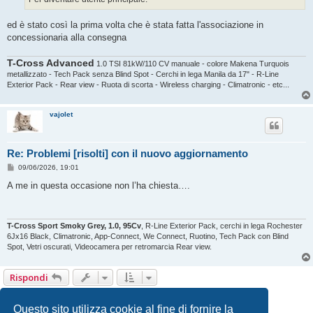
ed è stato così la prima volta che è stata fatta l'associazione in
concessionaria alla consegna
T-Cross Advanced
1.0 TSI 81kW/110 CV manuale - colore Makena Turquois
metallizzato - Tech Pack senza Blind Spot - Cerchi in lega Manila da 17" - R-Line
Exterior Pack - Rear view - Ruota di scorta - Wireless charging - Climatronic - etc...
vajolet
Re: Problemi [risolti] con il nuovo aggiornamento
M
09/06/2026, 19:01
e
s
A me in questa occasione non l’ha chiesta….
s
a
g
g
i
T-Cross Sport Smoky Grey, 1.0, 95Cv
, R-Line Exterior Pack, cerchi in lega Rochester
o
6Jx16 Black, Climatronic, App-Connect, We Connect, Ruotino, Tech Pack con Blind
Spot, Vetri oscurati, Videocamera per retromarcia Rear view.
Rispondi
1
2
Prossimo
13 messaggi
Questo sito utilizza cookie al fine di fornire la