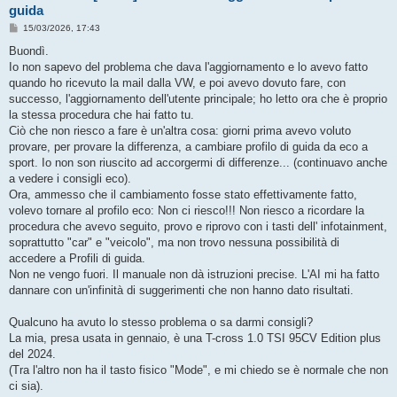
guida
M
15/03/2026, 17:43
e
s
Buondì.
s
Io non sapevo del problema che dava l'aggiornamento e lo avevo fatto
a
g
quando ho ricevuto la mail dalla VW, e poi avevo dovuto fare, con
g
successo, l'aggiornamento dell'utente principale; ho letto ora che è proprio
i
o
la stessa procedura che hai fatto tu.
Ciò che non riesco a fare è un'altra cosa: giorni prima avevo voluto
provare, per provare la differenza, a cambiare profilo di guida da eco a
sport. Io non son riuscito ad accorgermi di differenze... (continuavo anche
a vedere i consigli eco).
Ora, ammesso che il cambiamento fosse stato effettivamente fatto,
volevo tornare al profilo eco: Non ci riesco!!! Non riesco a ricordare la
procedura che avevo seguito, provo e riprovo con i tasti dell' infotainment,
soprattutto "car" e "veicolo", ma non trovo nessuna possibilità di
accedere a Profili di guida.
Non ne vengo fuori. Il manuale non dà istruzioni precise. L'AI mi ha fatto
dannare con un'infinità di suggerimenti che non hanno dato risultati.
Qualcuno ha avuto lo stesso problema o sa darmi consigli?
La mia, presa usata in gennaio, è una T-cross 1.0 TSI 95CV Edition plus
del 2024.
(Tra l'altro non ha il tasto fisico "Mode", e mi chiedo se è normale che non
ci sia).