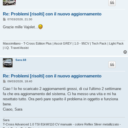
Re: Problemi [risolti] con il nuovo aggiornamento
M
07/03/2026, 21:30
e
s
Grazie mille Vajolet...
s
a
g
g
i
Massimiliano - T-Cross Edition Plus | Ascot GREY | 1.0 - 95CV | Tech Pack | Light Pack
o
| I.Q. Travel Assist
Sara.68
Re: Problemi [risolti] con il nuovo aggiornamento
M
09/03/2026, 18:40
e
s
Ciao ! Io ho scaricato 2 aggiornamenti grossi, di cui l'ultimo 2 settimane
s
fa che era aggiornamento del sistema. Ci ha messo una vita e mi ha
a
g
resettato tutto. Ora però pare sparito il problema in oggetto e funziona
g
bene.
i
o
Ciaoo, Sara
Sara
T-Cross Advanced 1.0 TSI 81kW/110 CV manuale - colore Reflex Silver metallizzato -