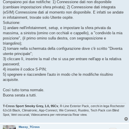
Compaiono poi due notifiche: 1) Connessione dati non disponibile
(cambiare impostazioni sfera privata); 2) Connessione dati integrata
(eSIM) Connessione dati al momento non disponibile. E infatti se andate
in infotainment, trovate solo Utente ospite.
Soluzione:
1) andare nell'infotainment, setup, e impostare la sfera privata da
massima, a sinistra (omino con occhiali e cappello), a "condivido la mia
posizione", (il primo omino sulla destra, con segnaposizione e
triangolino);
2) tornare nella schermata della configurazione dove c'è scritto "Diventa
utente principale";
3) cliccare lì, inserire la mail che si usa per entrare nell'app e la relativa
password;
4) inserire il codice S-PIN;
5) spegnere e riaccendere l'auto in modo che le modifiche risultino
acquisite.
Così tutto torna normale.
Buona serata a tutti.
T-Cross Sport Smoky Grey, 1.0, 95Cv
, R-Line Exterior Pack, cerchi in lega Rochester
6Jx16 Black, Climatronic, App-Connect, We Connect, Ruotino, Tech Pack con Blind
Spot, Vetri oscurati, Videocamera per retromarcia Rear view.
Massy_TCross