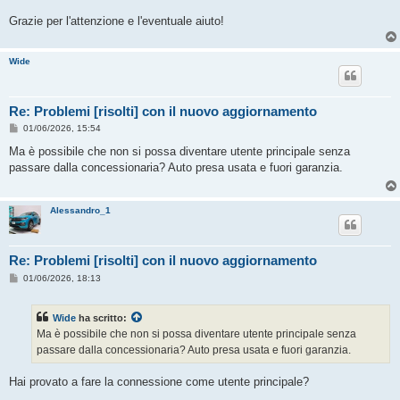
Grazie per l'attenzione e l'eventuale aiuto!
Wide
Re: Problemi [risolti] con il nuovo aggiornamento
M
01/06/2026, 15:54
e
s
Ma è possibile che non si possa diventare utente principale senza
s
passare dalla concessionaria? Auto presa usata e fuori garanzia.
a
g
g
i
Alessandro_1
o
Re: Problemi [risolti] con il nuovo aggiornamento
M
01/06/2026, 18:13
e
s
s
Wide
ha scritto:
a
g
Ma è possibile che non si possa diventare utente principale senza
g
passare dalla concessionaria? Auto presa usata e fuori garanzia.
i
o
Hai provato a fare la connessione come utente principale?