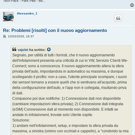
Tech Pack - Park Pilot - etc..
Alessandro_1
Re: Problemi [risolti] con il nuovo aggiornamento
M
10/03/2026, 19:37
e
s
s
vajolet
ha scritto:
a
g
Segnalo, per utilità di tutti i fornisti, che il nuovo aggiornamento
g
dell'infotainment presenta una criticità di cui in VW, Servizio Clienti We-
i
o
Connect, sono a conoscenza. Il nuovo aggiornamento altera la sfera
privata dell'auto, impostandola in automatico su massima, e dunque
scollegando il profilo: non a caso, l'utente principale scompare, i suoni
dei sensori tornano a essere quelli che si sentivano all'acquisto, prima
della configurazione dell'auto, e l'app non è collegata, risultando priva
di dati.
Compaiono poi due notifiche: 1) Connessione dati non disponibile
(cambiare impostazioni sfera privata); 2) Connessione dati integrata
(eSIM) Connessione dati al momento non disponibile. E infatti se
andate in infotainment, trovate solo Utente ospite.
Soluzione:
1) andare nell'infotainment, setup, e impostare la sfera privata da
massima, a sinistra (omino con occhiali e cappello), a "condivido la mia