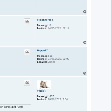
T
o
p
simonacross
Messaggi:
8
Iscritto il:
24/05/2022, 22:11
T
o
p
Peppe77
Messaggi:
10
Iscritto il:
24/09/2022, 22:00
Località:
Monza
T
o
p
vajolet
Messaggi:
437
Iscritto il:
18/06/2022, 7:34
n Blind Spot, Vetri