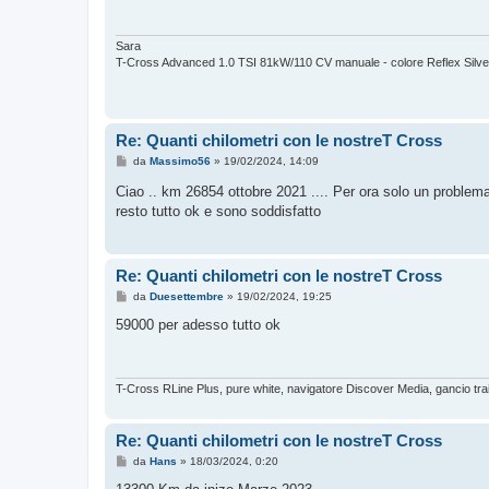
a
g
g
i
Sara
o
T-Cross Advanced 1.0 TSI 81kW/110 CV manuale - colore Reflex Silver m
Re: Quanti chilometri con le nostreT Cross
M
da
Massimo56
»
19/02/2024, 14:09
e
s
Ciao .. km 26854 ottobre 2021 .... Per ora solo un problem
s
resto tutto ok e sono soddisfatto
a
g
g
i
o
Re: Quanti chilometri con le nostreT Cross
M
da
Duesettembre
»
19/02/2024, 19:25
e
s
59000 per adesso tutto ok
s
a
g
g
i
T-Cross RLine Plus, pure white, navigatore Discover Media, gancio tra
o
Re: Quanti chilometri con le nostreT Cross
M
da
Hans
»
18/03/2024, 0:20
e
s