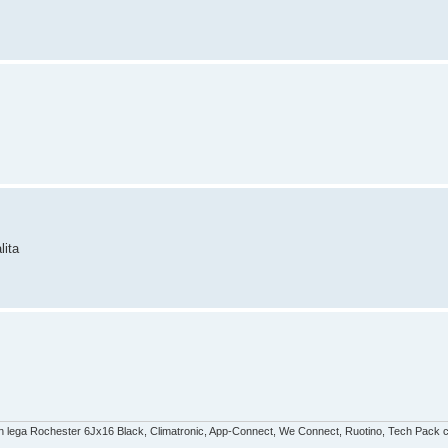
lita
 in lega Rochester 6Jx16 Black, Climatronic, App-Connect, We Connect, Ruotino, Tech Pack co