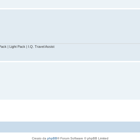
ack | Light Pack | I.Q. Travel Assist
Creato da
phpBB
® Forum Software © phpBB Limited