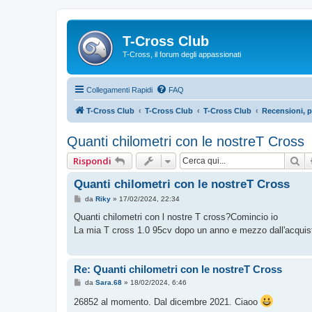
T-Cross Club
T-Cross, il forum degli appassionati
Collegamenti Rapidi
FAQ
T-Cross Club
T-Cross Club
T-Cross Club
Recensioni, p
Quanti chilometri con le nostreT Cross
Ce
Rispondi
Quanti chilometri con le nostreT Cross
M
da
Riky
»
17/02/2024, 22:34
e
s
Quanti chilometri con l nostre T cross?Comincio io
s
La mia T cross 1.0 95cv dopo un anno e mezzo dall'acqu
a
g
g
i
o
Re: Quanti chilometri con le nostreT Cross
M
da
Sara.68
»
18/02/2024, 6:46
e
s
26852 al momento. Dal dicembre 2021. Ciaoo
s