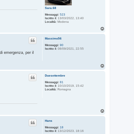
Sara.68
Messaggi:
523
Iscritto il:
13/03/2022, 13:40
Località:
Modena
T
o
p
Massimo56
Messaggi:
90
Iscritto il:
08/09/2021, 22:55
di emergenza, per il
T
o
p
Duesettembre
Messaggi:
81
Iscritto il:
10/10/2019, 15:42
Località:
Romagna
T
o
p
Hans
Messaggi:
18
Iscritto il:
13/12/2023, 18:16