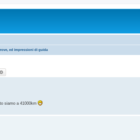
rove, ed impressioni di guida
rca
Ricerca avanzata
isto siamo a 41000km