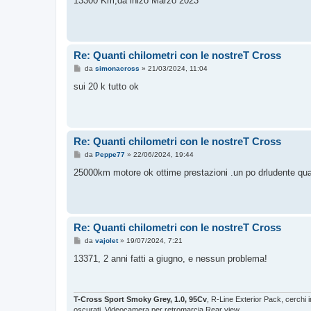
13300 Km,da inizo Marzo 2023
s
a
g
g
i
o
Re: Quanti chilometri con le nostreT Cross
M
da
simonacross
»
21/03/2024, 11:04
e
s
sui 20 k tutto ok
s
a
g
g
i
o
Re: Quanti chilometri con le nostreT Cross
M
da
Peppe77
»
22/06/2024, 19:44
e
s
25000km motore ok ottime prestazioni .un po drludente qua
s
a
g
g
i
o
Re: Quanti chilometri con le nostreT Cross
M
da
vajolet
»
19/07/2024, 7:21
e
s
13371, 2 anni fatti a giugno, e nessun problema!
s
a
g
g
i
T-Cross Sport Smoky Grey, 1.0, 95Cv
, R-Line Exterior Pack, cerchi
o
oscurati, Videocamera per retromarcia Rear view.