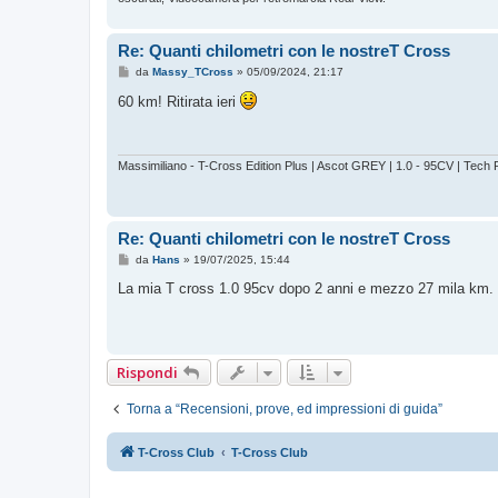
Re: Quanti chilometri con le nostreT Cross
M
da
Massy_TCross
»
05/09/2024, 21:17
e
s
60 km! Ritirata ieri
s
a
g
g
i
Massimiliano - T-Cross Edition Plus | Ascot GREY | 1.0 - 95CV | Tech P
o
Re: Quanti chilometri con le nostreT Cross
M
da
Hans
»
19/07/2025, 15:44
e
s
La mia T cross 1.0 95cv dopo 2 anni e mezzo 27 mila km.
s
a
g
g
i
o
Rispondi
Torna a “Recensioni, prove, ed impressioni di guida”
T-Cross Club
T-Cross Club