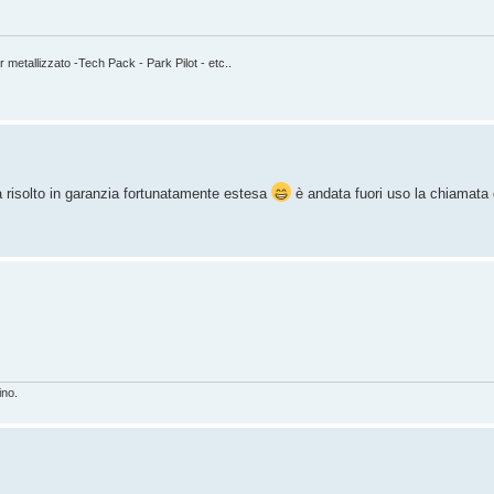
etallizzato -Tech Pack - Park Pilot - etc..
a risolto in garanzia fortunatamente estesa
è andata fuori uso la chiamata 
ino.