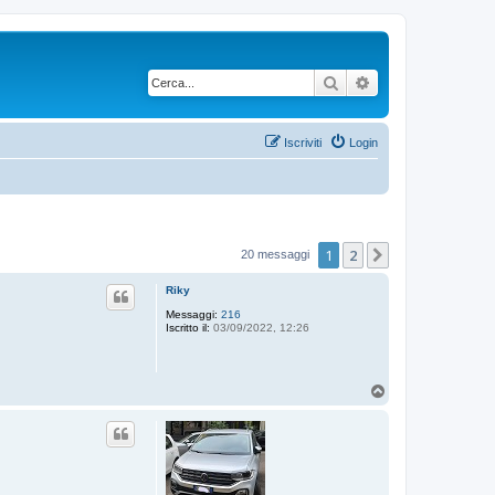
Cerca
Ricerca avanzata
Iscriviti
Login
1
2
Prossimo
20 messaggi
Riky
Messaggi:
216
Iscritto il:
03/09/2022, 12:26
T
o
p