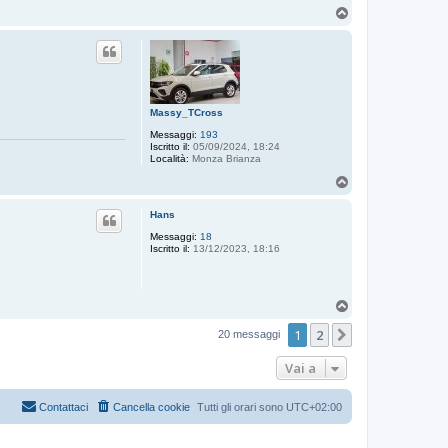
T
o
p
Massy_TCross
Messaggi:
193
Iscritto il:
05/09/2024, 18:24
Località:
Monza Brianza
T
o
p
Hans
Messaggi:
18
Iscritto il:
13/12/2023, 18:16
T
o
1
2
p
Prossimo
20 messaggi
Vai a
Contattaci
Cancella cookie
Tutti gli orari sono
UTC+02:00