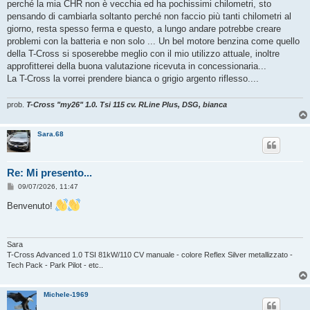
o
perché la mia CHR non è vecchia ed ha pochissimi chilometri, sto
pensando di cambiarla soltanto perché non faccio più tanti chilometri al
giorno, resta spesso ferma e questo, a lungo andare potrebbe creare
problemi con la batteria e non solo ... Un bel motore benzina come quello
della T-Cross si sposerebbe meglio con il mio utilizzo attuale, inoltre
approfitterei della buona valutazione ricevuta in concessionaria...
La T-Cross la vorrei prendere bianca o grigio argento riflesso....
prob.
T-Cross "my26" 1.0. Tsi 115 cv. RLine Plus, DSG, bianca
Sara.68
Re: Mi presento...
M
09/07/2026, 11:47
e
s
Benvenuto!
s
a
g
g
i
Sara
o
T-Cross Advanced 1.0 TSI 81kW/110 CV manuale - colore Reflex Silver metallizzato -
Tech Pack - Park Pilot - etc..
Michele-1969