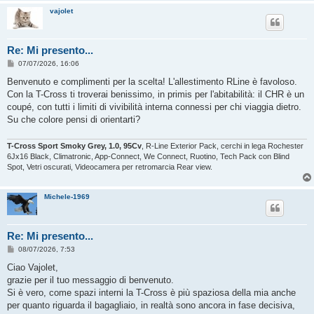
vajolet
Re: Mi presento...
M
07/07/2026, 16:06
e
s
Benvenuto e complimenti per la scelta! L'allestimento RLine è favoloso.
s
Con la T-Cross ti troverai benissimo, in primis per l'abitabilità: il CHR è un
a
g
coupé, con tutti i limiti di vivibilità interna connessi per chi viaggia dietro.
g
Su che colore pensi di orientarti?
i
o
T-Cross Sport Smoky Grey, 1.0, 95Cv
, R-Line Exterior Pack, cerchi in lega Rochester
6Jx16 Black, Climatronic, App-Connect, We Connect, Ruotino, Tech Pack con Blind
Spot, Vetri oscurati, Videocamera per retromarcia Rear view.
Michele-1969
Re: Mi presento...
M
08/07/2026, 7:53
e
s
Ciao Vajolet,
s
grazie per il tuo messaggio di benvenuto.
a
g
Si è vero, come spazi interni la T-Cross è più spaziosa della mia anche
g
per quanto riguarda il bagagliaio, in realtà sono ancora in fase decisiva,
i