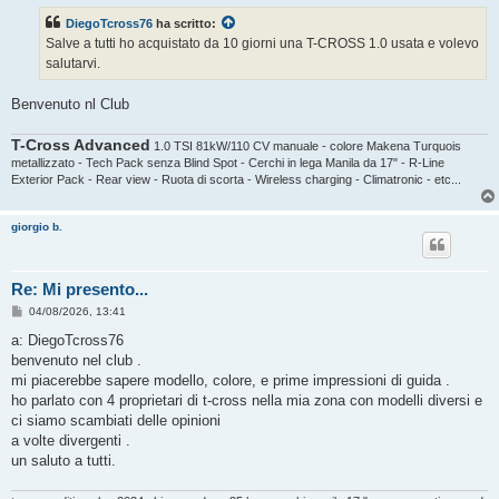
s
DiegoTcross76
ha scritto:
a
g
Salve a tutti ho acquistato da 10 giorni una T-CROSS 1.0 usata e volevo
g
salutarvi.
i
o
Benvenuto nl Club
T-Cross Advanced
1.0 TSI 81kW/110 CV manuale - colore Makena Turquois
metallizzato - Tech Pack senza Blind Spot - Cerchi in lega Manila da 17" - R-Line
Exterior Pack - Rear view - Ruota di scorta - Wireless charging - Climatronic - etc...
giorgio b.
Re: Mi presento...
M
04/08/2026, 13:41
e
s
a: DiegoTcross76
s
benvenuto nel club .
a
g
mi piacerebbe sapere modello, colore, e prime impressioni di guida .
g
ho parlato con 4 proprietari di t-cross nella mia zona con modelli diversi e
i
o
ci siamo scambiati delle opinioni
a volte divergenti .
un saluto a tutti.