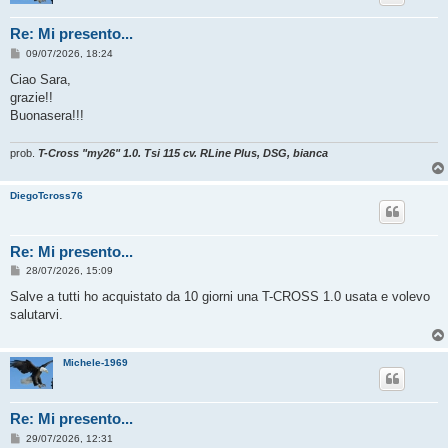
Re: Mi presento...
M
09/07/2026, 18:24
e
s
Ciao Sara,
s
grazie!!
a
g
Buonasera!!!
g
i
o
prob.
T-Cross "my26" 1.0. Tsi 115 cv. RLine Plus, DSG, bianca
DiegoTcross76
Re: Mi presento...
M
28/07/2026, 15:09
e
s
Salve a tutti ho acquistato da 10 giorni una T-CROSS 1.0 usata e volevo
s
salutarvi.
a
g
g
i
Michele-1969
o
Re: Mi presento...
M
29/07/2026, 12:31