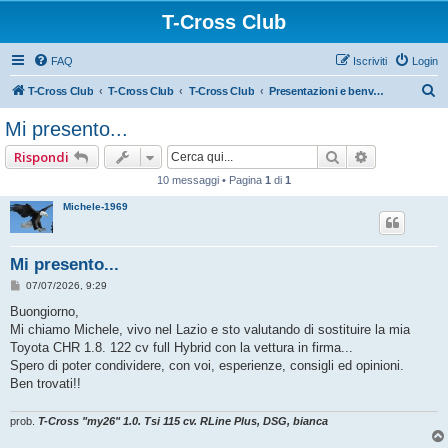
T-Cross Club
FAQ
Iscriviti
Login
C
T-Cross Club
T-Cross Club
T-Cross Club
Presentazioni e benvenuto ai nuovi membri
e
Mi presento...
r
Cerca
Ricerca ava
Rispondi
c
10 messaggi • Pagina
1
di
1
a
Michele-1969
Mi presento...
M
07/07/2026, 9:29
e
s
Buongiorno,
s
Mi chiamo Michele, vivo nel Lazio e sto valutando di sostituire la mia
a
g
Toyota CHR 1.8. 122 cv full Hybrid con la vettura in firma...
g
Spero di poter condividere, con voi, esperienze, consigli ed opinioni.
i
o
Ben trovati!!
prob.
T-Cross "my26" 1.0. Tsi 115 cv. RLine Plus, DSG, bianca