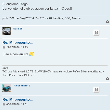
e
s
Buongiorno Diego,
s
Benvenuto nel club ed auguri per la tua T-Cross!!
a
g
g
i
prob.
T-Cross "my26" 1.0. Tsi 115 cv. RLine Plus, DSG, bianca
o
Sara.68
Re: Mi presento...
M
29/07/2026, 19:13
e
s
Ciao e benvenuto!
s
a
g
g
i
Sara
o
T-Cross Advanced 1.0 TSI 81kW/110 CV manuale - colore Reflex Silver metallizzato -
Tech Pack - Park Pilot - etc..
Alessandro_1
Re: Mi presento...
M
03/08/2026, 19:31
e
s