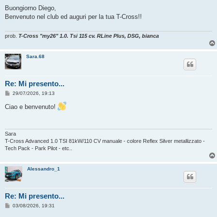
e
s
Buongiorno Diego,
s
Benvenuto nel club ed auguri per la tua T-Cross!!
a
g
g
i
prob.
T-Cross "my26" 1.0. Tsi 115 cv. RLine Plus, DSG, bianca
o
Sara.68
Re: Mi presento...
M
29/07/2026, 19:13
e
s
Ciao e benvenuto!
s
a
g
g
i
Sara
o
T-Cross Advanced 1.0 TSI 81kW/110 CV manuale - colore Reflex Silver metallizzato -
Tech Pack - Park Pilot - etc..
Alessandro_1
Re: Mi presento...
M
03/08/2026, 19:31
e
s