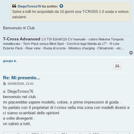
s
DiegoTcross76
ha scritto:
a
g
Salve a tutti ho acquistato da 10 giorni una T-CROSS 1.0 usata e volevo
g
salutarvi.
i
o
Benvenuto nl Club
T-Cross Advanced
1.0 TSI 81kW/110 CV manuale - colore Makena Turquois
metallizzato - Tech Pack senza Blind Spot - Cerchi in lega Manila da 17" - R-Line
Exterior Pack - Rear view - Ruota di scorta - Wireless charging - Climatronic - etc...
giorgio b.
Re: Mi presento...
M
04/08/2026, 13:41
e
s
a: DiegoTcross76
s
benvenuto nel club .
a
g
mi piacerebbe sapere modello, colore, e prime impressioni di guida .
g
ho parlato con 4 proprietari di t-cross nella mia zona con modelli diversi e
i
o
ci siamo scambiati delle opinioni
a volte divergenti .
un saluto a tutti.