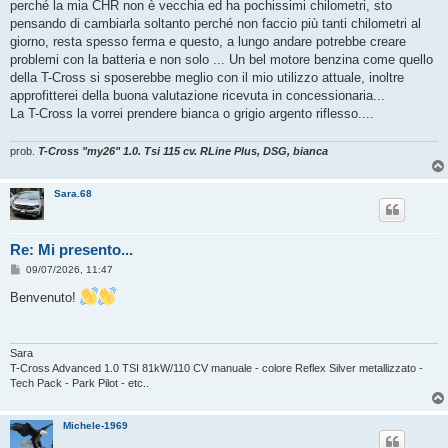
o
perché la mia CHR non è vecchia ed ha pochissimi chilometri, sto
pensando di cambiarla soltanto perché non faccio più tanti chilometri al
giorno, resta spesso ferma e questo, a lungo andare potrebbe creare
problemi con la batteria e non solo ... Un bel motore benzina come quello
della T-Cross si sposerebbe meglio con il mio utilizzo attuale, inoltre
approfitterei della buona valutazione ricevuta in concessionaria...
La T-Cross la vorrei prendere bianca o grigio argento riflesso....
prob.
T-Cross "my26" 1.0. Tsi 115 cv. RLine Plus, DSG, bianca
Sara.68
Re: Mi presento...
M
09/07/2026, 11:47
e
s
Benvenuto!
s
a
g
g
i
Sara
o
T-Cross Advanced 1.0 TSI 81kW/110 CV manuale - colore Reflex Silver metallizzato -
Tech Pack - Park Pilot - etc..
Michele-1969