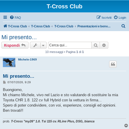
T-Cross Club
FAQ
Iscriviti
Login
C
T-Cross Club
T-Cross Club
T-Cross Club
Presentazioni e benvenuto ai nuovi membri
e
Mi presento...
r
Cerca
Ricerca ava
Rispondi
c
10 messaggi • Pagina
1
di
1
a
Michele-1969
Mi presento...
M
07/07/2026, 9:29
e
s
Buongiorno,
s
Mi chiamo Michele, vivo nel Lazio e sto valutando di sostituire la mia
a
g
Toyota CHR 1.8. 122 cv full Hybrid con la vettura in firma...
g
Spero di poter condividere, con voi, esperienze, consigli ed opinioni.
i
o
Ben trovati!!
prob.
T-Cross "my26" 1.0. Tsi 115 cv. RLine Plus, DSG, bianca