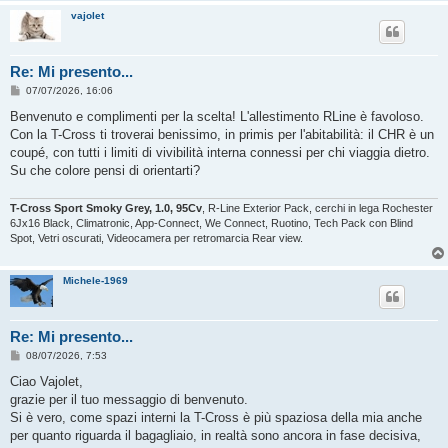
vajolet
Re: Mi presento...
M
07/07/2026, 16:06
e
s
Benvenuto e complimenti per la scelta! L'allestimento RLine è favoloso.
s
Con la T-Cross ti troverai benissimo, in primis per l'abitabilità: il CHR è un
a
g
coupé, con tutti i limiti di vivibilità interna connessi per chi viaggia dietro.
g
Su che colore pensi di orientarti?
i
o
T-Cross Sport Smoky Grey, 1.0, 95Cv
, R-Line Exterior Pack, cerchi in lega Rochester
6Jx16 Black, Climatronic, App-Connect, We Connect, Ruotino, Tech Pack con Blind
Spot, Vetri oscurati, Videocamera per retromarcia Rear view.
Michele-1969
Re: Mi presento...
M
08/07/2026, 7:53
e
s
Ciao Vajolet,
s
grazie per il tuo messaggio di benvenuto.
a
g
Si è vero, come spazi interni la T-Cross è più spaziosa della mia anche
g
per quanto riguarda il bagagliaio, in realtà sono ancora in fase decisiva,
i