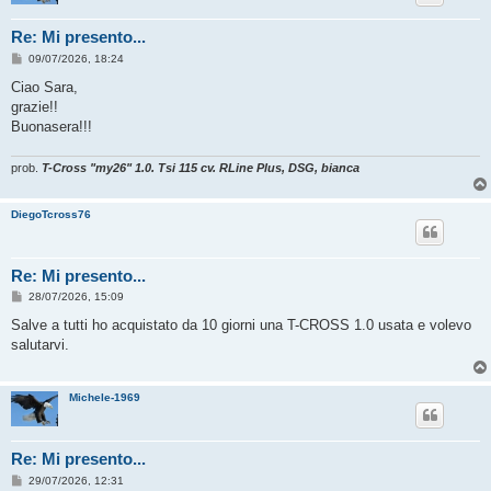
Re: Mi presento...
M
09/07/2026, 18:24
e
s
Ciao Sara,
s
grazie!!
a
g
Buonasera!!!
g
i
o
prob.
T-Cross "my26" 1.0. Tsi 115 cv. RLine Plus, DSG, bianca
DiegoTcross76
Re: Mi presento...
M
28/07/2026, 15:09
e
s
Salve a tutti ho acquistato da 10 giorni una T-CROSS 1.0 usata e volevo
s
salutarvi.
a
g
g
i
Michele-1969
o
Re: Mi presento...
M
29/07/2026, 12:31