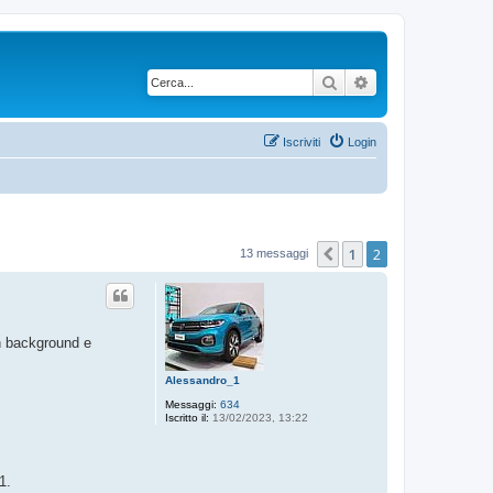
Cerca
Ricerca avanzata
Iscriviti
Login
1
2
Precedente
13 messaggi
in background e
Alessandro_1
Messaggi:
634
Iscritto il:
13/02/2023, 13:22
1.