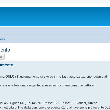
ross
mento
rca
Ricerca avanzata
namento
tema OULC
( l'aggiornamento si svolge in tre fasi: autorizzazzione, download 
o fare una telefonata urgente, adesso mi toccherà penso aspettare ...
 Tiguan, Tiguan ME, Touran NF, Passat B8, Passat B8 Variant, Arteon
nettività online dalla versione precedente 0143 alla versione più recente 031