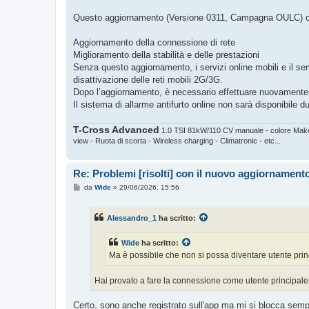
Questo aggiornamento (Versione 0311, Campagna OULC) off
Aggiornamento della connessione di rete
Miglioramento della stabilità e delle prestazioni
Senza questo aggiornamento, i servizi online mobili e il s
disattivazione delle reti mobili 2G/3G.
Dopo l’aggiornamento, è necessario effettuare nuovamente l’
Il sistema di allarme antifurto online non sarà disponibile 
T-Cross Advanced
1.0 TSI 81kW/110 CV manuale - colore Makena
view - Ruota di scorta - Wireless charging - Climatronic - etc...
Re: Problemi [risolti] con il nuovo aggiornament
M
da
Wide
»
29/06/2026, 15:56
e
s
s
Alessandro_1
ha scritto:
a
g
g
Wide
ha scritto:
i
o
Ma è possibile che non si possa diventare utente pri
Hai provato a fare la connessione come utente principal
Certo, sono anche registrato sull'app ma mi si blocca semp