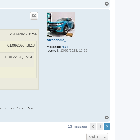
T
o
p
29/06/2026, 15:56
Alessandro_1
01/06/2026, 18:13
Messaggi:
634
Iscritto il:
13/02/2023, 13:22
01/06/2026, 15:54
e Exterior Pack - Rear
T
o
1
2
p
Precedente
13 messaggi
Vai a