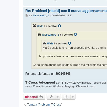
Re: Problemi [risolti] con il nuovo aggiornament
M
da
Alessandro_1
»
06/07/2026, 19:32
e
s
s
Wide
ha scritto:
a
g
g
Alessandro_1
ha scritto:
i
o
Wide
ha scritto:
Ma è possibile che non si possa diventare utente 
Hai provato a fare la connessione come utente princi
Certo, sono anche registrato sull'app ma mi si blocca sem
Fai una telefonata al:
800149846
T-Cross Advanced
1.0 TSI 81kW/110 CV manuale - colore Makena
view - Ruota di scorta - Wireless charging - Climatronic - etc...
Rispondi
Torna a “Problemi T-Cross”