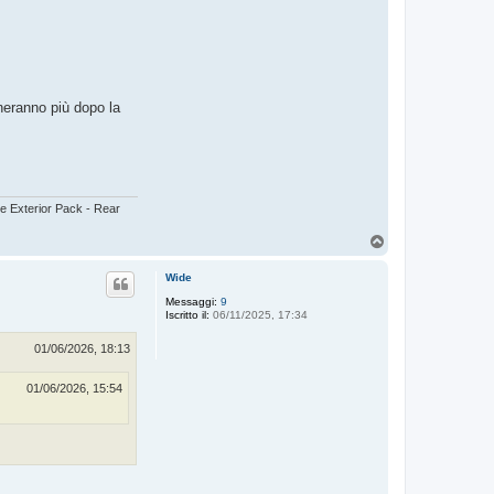
neranno più dopo la
e Exterior Pack - Rear
T
o
p
Wide
Messaggi:
9
Iscritto il:
06/11/2025, 17:34
01/06/2026, 18:13
01/06/2026, 15:54