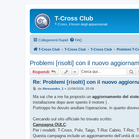
T-Cross Club
T-Cross, il forum degli appassionati
Collegamenti Rapidi
FAQ
T-Cross Club
T-Cross Club
T-Cross Club
Problemi T-C
Problemi [risolti] con il nuovo aggiorna
Ce
Rispondi
Re: Problemi [risolti] con il nuovo aggior
M
da
Alessandro_1
»
11/06/2026, 20:08
e
s
Ma sai che a me ha proposto un
aggiornamento del sis
s
installazione dopo aver spento il motore ) .
a
g
Purtroppo ho dovuto anullare l'operazione, in quanto dovev
g
i
o
Cercando sul sito ufficiale ho trovato scritto:
Campagna OULC
:
Per i modelli: T‑Cross, Polo, Taigo, T‑Roc Cabrio, T‑Roc,
Questa campagna include un aggiornamento dell’unità di con