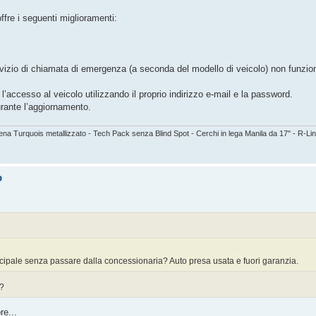
re i seguenti miglioramenti:
ervizio di chiamata di emergenza (a seconda del modello di veicolo) non funzio
accesso al veicolo utilizzando il proprio indirizzo e-mail e la password.
durante l’aggiornamento.
 Turquois metallizzato - Tech Pack senza Blind Spot - Cerchi in lega Manila da 17" - R-Lin
o
ncipale senza passare dalla concessionaria? Auto presa usata e fuori garanzia.
e?
re...