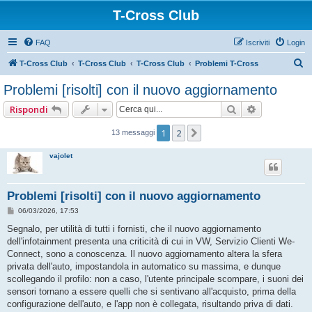
T-Cross Club
FAQ
Iscriviti
Login
C
T-Cross Club
T-Cross Club
T-Cross Club
Problemi T-Cross
e
Problemi [risolti] con il nuovo aggiornamento
r
Cerca
Ricerca ava
Rispondi
c
a
1
2
Prossimo
13 messaggi
vajolet
Problemi [risolti] con il nuovo aggiornamento
M
06/03/2026, 17:53
e
s
Segnalo, per utilità di tutti i fornisti, che il nuovo aggiornamento
s
dell'infotainment presenta una criticità di cui in VW, Servizio Clienti We-
a
g
Connect, sono a conoscenza. Il nuovo aggiornamento altera la sfera
g
privata dell'auto, impostandola in automatico su massima, e dunque
i
o
scollegando il profilo: non a caso, l'utente principale scompare, i suoni dei
sensori tornano a essere quelli che si sentivano all'acquisto, prima della
configurazione dell'auto, e l'app non è collegata, risultando priva di dati.