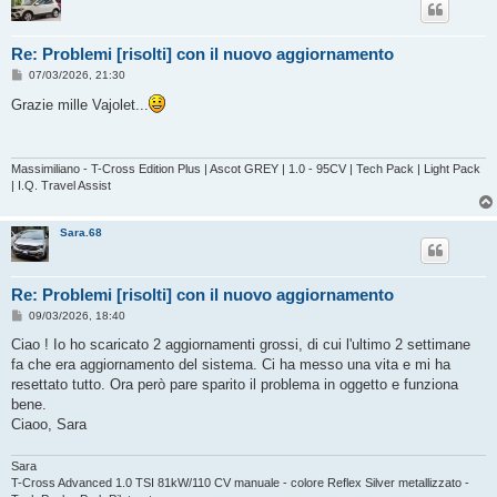
Re: Problemi [risolti] con il nuovo aggiornamento
M
07/03/2026, 21:30
e
s
Grazie mille Vajolet...
s
a
g
g
i
Massimiliano - T-Cross Edition Plus | Ascot GREY | 1.0 - 95CV | Tech Pack | Light Pack
o
| I.Q. Travel Assist
Sara.68
Re: Problemi [risolti] con il nuovo aggiornamento
M
09/03/2026, 18:40
e
s
Ciao ! Io ho scaricato 2 aggiornamenti grossi, di cui l'ultimo 2 settimane
s
fa che era aggiornamento del sistema. Ci ha messo una vita e mi ha
a
g
resettato tutto. Ora però pare sparito il problema in oggetto e funziona
g
bene.
i
o
Ciaoo, Sara
Sara
T-Cross Advanced 1.0 TSI 81kW/110 CV manuale - colore Reflex Silver metallizzato -