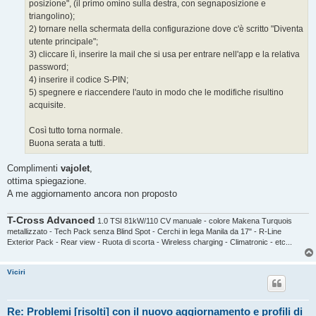
posizione", (il primo omino sulla destra, con segnaposizione e
triangolino);
2) tornare nella schermata della configurazione dove c'è scritto "Diventa
utente principale";
3) cliccare lì, inserire la mail che si usa per entrare nell'app e la relativa
password;
4) inserire il codice S-PIN;
5) spegnere e riaccendere l'auto in modo che le modifiche risultino
acquisite.
Così tutto torna normale.
Buona serata a tutti.
Complimenti
vajolet
,
ottima spiegazione.
A me aggiornamento ancora non proposto
T-Cross Advanced
1.0 TSI 81kW/110 CV manuale - colore Makena Turquois
metallizzato - Tech Pack senza Blind Spot - Cerchi in lega Manila da 17" - R-Line
Exterior Pack - Rear view - Ruota di scorta - Wireless charging - Climatronic - etc...
Viciri
Re: Problemi [risolti] con il nuovo aggiornamento e profili di