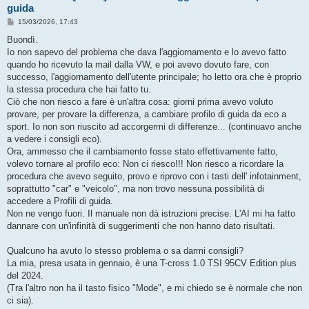
guida
M
15/03/2026, 17:43
e
s
Buondì.
s
Io non sapevo del problema che dava l'aggiornamento e lo avevo fatto
a
g
quando ho ricevuto la mail dalla VW, e poi avevo dovuto fare, con
g
successo, l'aggiornamento dell'utente principale; ho letto ora che è proprio
i
o
la stessa procedura che hai fatto tu.
Ciò che non riesco a fare è un'altra cosa: giorni prima avevo voluto
provare, per provare la differenza, a cambiare profilo di guida da eco a
sport. Io non son riuscito ad accorgermi di differenze... (continuavo anche
a vedere i consigli eco).
Ora, ammesso che il cambiamento fosse stato effettivamente fatto,
volevo tornare al profilo eco: Non ci riesco!!! Non riesco a ricordare la
procedura che avevo seguito, provo e riprovo con i tasti dell' infotainment,
soprattutto "car" e "veicolo", ma non trovo nessuna possibilità di
accedere a Profili di guida.
Non ne vengo fuori. Il manuale non dà istruzioni precise. L'AI mi ha fatto
dannare con un'infinità di suggerimenti che non hanno dato risultati.
Qualcuno ha avuto lo stesso problema o sa darmi consigli?
La mia, presa usata in gennaio, è una T-cross 1.0 TSI 95CV Edition plus
del 2024.
(Tra l'altro non ha il tasto fisico "Mode", e mi chiedo se è normale che non
ci sia).