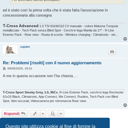
ed è stato così la prima volta che è stata fatta l'associazione in
concessionaria alla consegna
T-Cross Advanced
1.0 TSI 81kW/110 CV manuale - colore Makena Turquois
metallizzato - Tech Pack senza Blind Spot - Cerchi in lega Manila da 17" - R-Line
Exterior Pack - Rear view - Ruota di scorta - Wireless charging - Climatronic - etc...
vajolet
Re: Problemi [risolti] con il nuovo aggiornamento
M
09/06/2026, 19:01
e
s
A me in questa occasione non l’ha chiesta….
s
a
g
g
i
T-Cross Sport Smoky Grey, 1.0, 95Cv
, R-Line Exterior Pack, cerchi in lega Rochester
o
6Jx16 Black, Climatronic, App-Connect, We Connect, Ruotino, Tech Pack con Blind
Spot, Vetri oscurati, Videocamera per retromarcia Rear view.
Rispondi
1
2
Prossimo
13 messaggi
Questo sito utilizza cookie al fine di fornire la