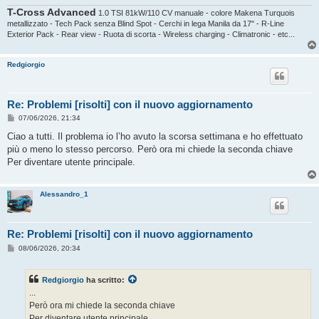
T-Cross Advanced
1.0 TSI 81kW/110 CV manuale - colore Makena Turquois
metallizzato - Tech Pack senza Blind Spot - Cerchi in lega Manila da 17" - R-Line
Exterior Pack - Rear view - Ruota di scorta - Wireless charging - Climatronic - etc...
Redgiorgio
Re: Problemi [risolti] con il nuovo aggiornamento
M
07/06/2026, 21:34
e
s
Ciao a tutti. Il problema io l’ho avuto la scorsa settimana e ho effettuato
s
più o meno lo stesso percorso. Però ora mi chiede la seconda chiave
a
g
Per diventare utente principale.
g
i
o
Alessandro_1
Re: Problemi [risolti] con il nuovo aggiornamento
M
08/06/2026, 20:34
e
s
s
Redgiorgio
ha scritto:
a
g
...
g
Però ora mi chiede la seconda chiave
i
o
Per diventare utente principale.