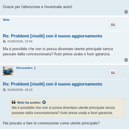
Grazie per l'attenzione e l'eventuale aiuto!
Wide
Re: Problemi [risolti] con il nuovo aggiornamento
M
01/06/2026, 15:54
e
s
Ma è possibile che non si possa diventare utente principale senza
s
passare dalla concessionaria? Auto presa usata e fuori garanzia.
a
g
g
i
Alessandro_1
o
Re: Problemi [risolti] con il nuovo aggiornamento
M
01/06/2026, 18:13
e
s
s
Wide
ha scritto:
a
g
Ma è possibile che non si possa diventare utente principale senza
g
passare dalla concessionaria? Auto presa usata e fuori garanzia.
i
o
Hai provato a fare la connessione come utente principale?