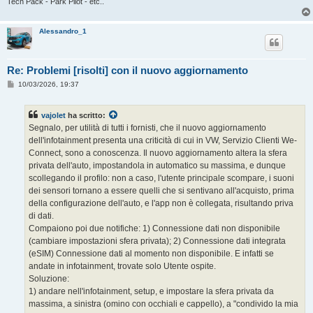
Tech Pack - Park Pilot - etc..
Alessandro_1
Re: Problemi [risolti] con il nuovo aggiornamento
M
10/03/2026, 19:37
e
s
s
vajolet
ha scritto:
a
g
Segnalo, per utilità di tutti i fornisti, che il nuovo aggiornamento
g
dell'infotainment presenta una criticità di cui in VW, Servizio Clienti We-
i
o
Connect, sono a conoscenza. Il nuovo aggiornamento altera la sfera
privata dell'auto, impostandola in automatico su massima, e dunque
scollegando il profilo: non a caso, l'utente principale scompare, i suoni
dei sensori tornano a essere quelli che si sentivano all'acquisto, prima
della configurazione dell'auto, e l'app non è collegata, risultando priva
di dati.
Compaiono poi due notifiche: 1) Connessione dati non disponibile
(cambiare impostazioni sfera privata); 2) Connessione dati integrata
(eSIM) Connessione dati al momento non disponibile. E infatti se
andate in infotainment, trovate solo Utente ospite.
Soluzione:
1) andare nell'infotainment, setup, e impostare la sfera privata da
massima, a sinistra (omino con occhiali e cappello), a "condivido la mia