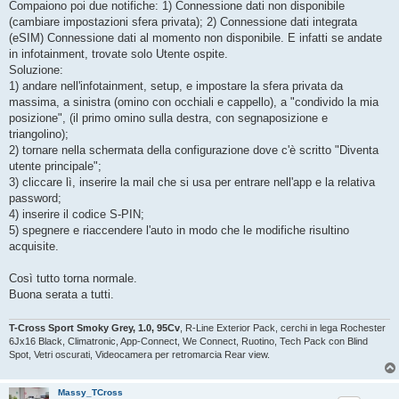
Compaiono poi due notifiche: 1) Connessione dati non disponibile
(cambiare impostazioni sfera privata); 2) Connessione dati integrata
(eSIM) Connessione dati al momento non disponibile. E infatti se andate
in infotainment, trovate solo Utente ospite.
Soluzione:
1) andare nell'infotainment, setup, e impostare la sfera privata da
massima, a sinistra (omino con occhiali e cappello), a "condivido la mia
posizione", (il primo omino sulla destra, con segnaposizione e
triangolino);
2) tornare nella schermata della configurazione dove c'è scritto "Diventa
utente principale";
3) cliccare lì, inserire la mail che si usa per entrare nell'app e la relativa
password;
4) inserire il codice S-PIN;
5) spegnere e riaccendere l'auto in modo che le modifiche risultino
acquisite.
Così tutto torna normale.
Buona serata a tutti.
T-Cross Sport Smoky Grey, 1.0, 95Cv
, R-Line Exterior Pack, cerchi in lega Rochester
6Jx16 Black, Climatronic, App-Connect, We Connect, Ruotino, Tech Pack con Blind
Spot, Vetri oscurati, Videocamera per retromarcia Rear view.
Massy_TCross