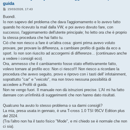
guida
M
15/03/2026, 17:43
e
s
Buondì.
s
Io non sapevo del problema che dava l'aggiornamento e lo avevo fatto
a
g
quando ho ricevuto la mail dalla VW, e poi avevo dovuto fare, con
g
successo, l'aggiornamento dell'utente principale; ho letto ora che è proprio
i
o
la stessa procedura che hai fatto tu.
Ciò che non riesco a fare è un'altra cosa: giorni prima avevo voluto
provare, per provare la differenza, a cambiare profilo di guida da eco a
sport. Io non son riuscito ad accorgermi di differenze... (continuavo anche
a vedere i consigli eco).
Ora, ammesso che il cambiamento fosse stato effettivamente fatto,
volevo tornare al profilo eco: Non ci riesco!!! Non riesco a ricordare la
procedura che avevo seguito, provo e riprovo con i tasti dell' infotainment,
soprattutto "car" e "veicolo", ma non trovo nessuna possibilità di
accedere a Profili di guida.
Non ne vengo fuori. Il manuale non dà istruzioni precise. L'AI mi ha fatto
dannare con un'infinità di suggerimenti che non hanno dato risultati.
Qualcuno ha avuto lo stesso problema o sa darmi consigli?
La mia, presa usata in gennaio, è una T-cross 1.0 TSI 95CV Edition plus
del 2024.
(Tra l'altro non ha il tasto fisico "Mode", e mi chiedo se è normale che non
ci sia).