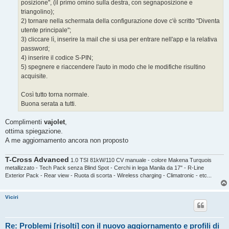
posizione", (il primo omino sulla destra, con segnaposizione e
triangolino);
2) tornare nella schermata della configurazione dove c'è scritto "Diventa
utente principale";
3) cliccare lì, inserire la mail che si usa per entrare nell'app e la relativa
password;
4) inserire il codice S-PIN;
5) spegnere e riaccendere l'auto in modo che le modifiche risultino
acquisite.
Così tutto torna normale.
Buona serata a tutti.
Complimenti
vajolet
,
ottima spiegazione.
A me aggiornamento ancora non proposto
T-Cross Advanced
1.0 TSI 81kW/110 CV manuale - colore Makena Turquois
metallizzato - Tech Pack senza Blind Spot - Cerchi in lega Manila da 17" - R-Line
Exterior Pack - Rear view - Ruota di scorta - Wireless charging - Climatronic - etc...
Viciri
Re: Problemi [risolti] con il nuovo aggiornamento e profili di