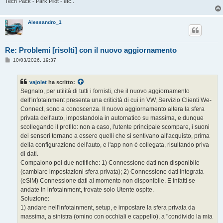
Tech Pack - Park Pilot - etc..
Alessandro_1
Re: Problemi [risolti] con il nuovo aggiornamento
M
10/03/2026, 19:37
e
s
s
vajolet
ha scritto:
a
g
Segnalo, per utilità di tutti i fornisti, che il nuovo aggiornamento
g
dell'infotainment presenta una criticità di cui in VW, Servizio Clienti We-
i
o
Connect, sono a conoscenza. Il nuovo aggiornamento altera la sfera
privata dell'auto, impostandola in automatico su massima, e dunque
scollegando il profilo: non a caso, l'utente principale scompare, i suoni
dei sensori tornano a essere quelli che si sentivano all'acquisto, prima
della configurazione dell'auto, e l'app non è collegata, risultando priva
di dati.
Compaiono poi due notifiche: 1) Connessione dati non disponibile
(cambiare impostazioni sfera privata); 2) Connessione dati integrata
(eSIM) Connessione dati al momento non disponibile. E infatti se
andate in infotainment, trovate solo Utente ospite.
Soluzione:
1) andare nell'infotainment, setup, e impostare la sfera privata da
massima, a sinistra (omino con occhiali e cappello), a "condivido la mia