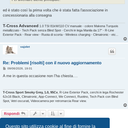
ed è stato così la prima volta che è stata fatta l'associazione in
concessionaria alla consegna
T-Cross Advanced
1.0 TSI 81kW/110 CV manuale - colore Makena Turquois
metallizzato - Tech Pack senza Blind Spot - Cerchi in lega Manila da 17" - R-Line
Exterior Pack - Rear view - Ruota di scorta - Wireless charging - Climatronic - etc...
vajolet
Re: Problemi [risolti] con il nuovo aggiornamento
M
09/06/2026, 19:01
e
s
A me in questa occasione non l’ha chiesta….
s
a
g
g
i
T-Cross Sport Smoky Grey, 1.0, 95Cv
, R-Line Exterior Pack, cerchi in lega Rochester
o
6Jx16 Black, Climatronic, App-Connect, We Connect, Ruotino, Tech Pack con Blind
Spot, Vetri oscurati, Videocamera per retromarcia Rear view.
Rispondi
1
2
Prossimo
13 messaggi
Questo sito utilizza cookie al fine di fornire la