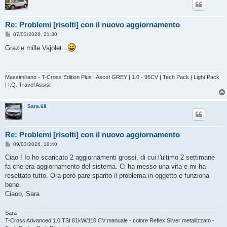
Re: Problemi [risolti] con il nuovo aggiornamento
M
07/03/2026, 21:30
e
s
Grazie mille Vajolet...
s
a
g
g
i
Massimiliano - T-Cross Edition Plus | Ascot GREY | 1.0 - 95CV | Tech Pack | Light Pack
o
| I.Q. Travel Assist
Sara.68
Re: Problemi [risolti] con il nuovo aggiornamento
M
09/03/2026, 18:40
e
s
Ciao ! Io ho scaricato 2 aggiornamenti grossi, di cui l'ultimo 2 settimane
s
fa che era aggiornamento del sistema. Ci ha messo una vita e mi ha
a
g
resettato tutto. Ora però pare sparito il problema in oggetto e funziona
g
bene.
i
o
Ciaoo, Sara
Sara
T-Cross Advanced 1.0 TSI 81kW/110 CV manuale - colore Reflex Silver metallizzato -