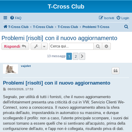
T-Cross Club
FAQ
Iscriviti
Login
C
T-Cross Club
T-Cross Club
T-Cross Club
Problemi T-Cross
e
Problemi [risolti] con il nuovo aggiornamento
r
Cerca
Ricerca ava
Rispondi
c
a
1
2
Prossimo
13 messaggi
vajolet
Problemi [risolti] con il nuovo aggiornamento
M
06/03/2026, 17:53
e
s
Segnalo, per utilità di tutti i fornisti, che il nuovo aggiornamento
s
dell'infotainment presenta una criticità di cui in VW, Servizio Clienti We-
a
g
Connect, sono a conoscenza. Il nuovo aggiornamento altera la sfera
g
privata dell'auto, impostandola in automatico su massima, e dunque
i
o
scollegando il profilo: non a caso, l'utente principale scompare, i suoni dei
sensori tornano a essere quelli che si sentivano all'acquisto, prima della
configurazione dell'auto, e l'app non è collegata, risultando priva di dati.