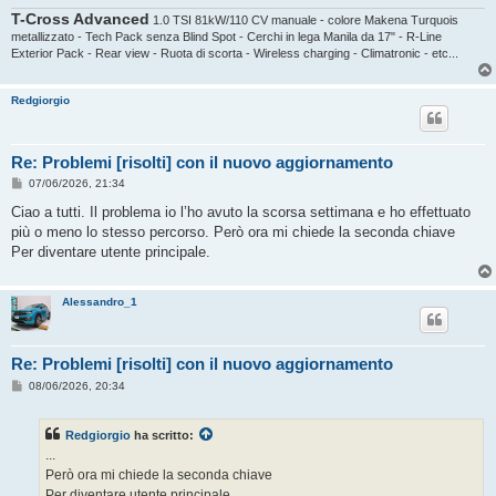
T-Cross Advanced
1.0 TSI 81kW/110 CV manuale - colore Makena Turquois
metallizzato - Tech Pack senza Blind Spot - Cerchi in lega Manila da 17" - R-Line
Exterior Pack - Rear view - Ruota di scorta - Wireless charging - Climatronic - etc...
Redgiorgio
Re: Problemi [risolti] con il nuovo aggiornamento
M
07/06/2026, 21:34
e
s
Ciao a tutti. Il problema io l’ho avuto la scorsa settimana e ho effettuato
s
più o meno lo stesso percorso. Però ora mi chiede la seconda chiave
a
g
Per diventare utente principale.
g
i
o
Alessandro_1
Re: Problemi [risolti] con il nuovo aggiornamento
M
08/06/2026, 20:34
e
s
s
Redgiorgio
ha scritto:
a
g
...
g
Però ora mi chiede la seconda chiave
i
o
Per diventare utente principale.