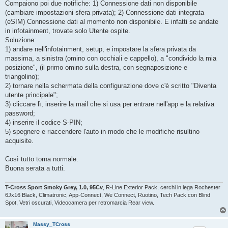
Compaiono poi due notifiche: 1) Connessione dati non disponibile
(cambiare impostazioni sfera privata); 2) Connessione dati integrata
(eSIM) Connessione dati al momento non disponibile. E infatti se andate
in infotainment, trovate solo Utente ospite.
Soluzione:
1) andare nell'infotainment, setup, e impostare la sfera privata da
massima, a sinistra (omino con occhiali e cappello), a "condivido la mia
posizione", (il primo omino sulla destra, con segnaposizione e
triangolino);
2) tornare nella schermata della configurazione dove c'è scritto "Diventa
utente principale";
3) cliccare lì, inserire la mail che si usa per entrare nell'app e la relativa
password;
4) inserire il codice S-PIN;
5) spegnere e riaccendere l'auto in modo che le modifiche risultino
acquisite.
Così tutto torna normale.
Buona serata a tutti.
T-Cross Sport Smoky Grey, 1.0, 95Cv
, R-Line Exterior Pack, cerchi in lega Rochester
6Jx16 Black, Climatronic, App-Connect, We Connect, Ruotino, Tech Pack con Blind
Spot, Vetri oscurati, Videocamera per retromarcia Rear view.
Massy_TCross