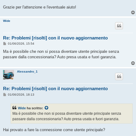
Grazie per l'attenzione e l'eventuale aiuto!
Wide
Re: Problemi [risolti] con il nuovo aggiornamento
M
01/06/2026, 15:54
e
s
Ma è possibile che non si possa diventare utente principale senza
s
passare dalla concessionaria? Auto presa usata e fuori garanzia.
a
g
g
i
Alessandro_1
o
Re: Problemi [risolti] con il nuovo aggiornamento
M
01/06/2026, 18:13
e
s
s
Wide
ha scritto:
a
g
Ma è possibile che non si possa diventare utente principale senza
g
passare dalla concessionaria? Auto presa usata e fuori garanzia.
i
o
Hai provato a fare la connessione come utente principale?