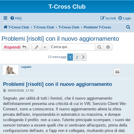
T-Cross Club
FAQ
Iscriviti
Login
C
T-Cross Club
T-Cross Club
T-Cross Club
Problemi T-Cross
e
Problemi [risolti] con il nuovo aggiornamento
r
Cerca
Ricerca ava
Rispondi
c
a
1
2
Prossimo
13 messaggi
vajolet
Problemi [risolti] con il nuovo aggiornamento
M
06/03/2026, 17:53
e
s
Segnalo, per utilità di tutti i fornisti, che il nuovo aggiornamento
s
dell'infotainment presenta una criticità di cui in VW, Servizio Clienti We-
a
g
Connect, sono a conoscenza. Il nuovo aggiornamento altera la sfera
g
privata dell'auto, impostandola in automatico su massima, e dunque
i
o
scollegando il profilo: non a caso, l'utente principale scompare, i suoni dei
sensori tornano a essere quelli che si sentivano all'acquisto, prima della
configurazione dell'auto, e l'app non è collegata, risultando priva di dati.