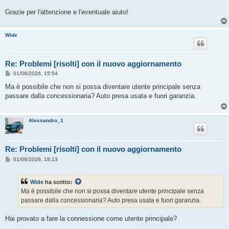
Grazie per l'attenzione e l'eventuale aiuto!
Wide
Re: Problemi [risolti] con il nuovo aggiornamento
M
01/06/2026, 15:54
e
s
Ma è possibile che non si possa diventare utente principale senza
s
passare dalla concessionaria? Auto presa usata e fuori garanzia.
a
g
g
i
Alessandro_1
o
Re: Problemi [risolti] con il nuovo aggiornamento
M
01/06/2026, 18:13
e
s
s
Wide
ha scritto:
a
g
Ma è possibile che non si possa diventare utente principale senza
g
passare dalla concessionaria? Auto presa usata e fuori garanzia.
i
o
Hai provato a fare la connessione come utente principale?