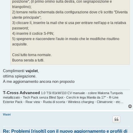
posizione", (il primo omino sulla destra, con segnaposizione e
triangolino);
2) tornare nella schermata della configurazione dove c'è scritto "Diventa
utente principale";
3) cliccare lì, inserire la mail che si usa per entrare nell'app e la relativa
password;
4) inserire il codice S-PIN;
5) spegnere e riaccendere l'auto in modo che le modifiche risultino
acquisite.
Così tutto torna normale.
Buona serata a tutti.
Complimenti
vajolet
,
ottima spiegazione.
A me aggiornamento ancora non proposto
T-Cross Advanced
1.0 TSI 81kW/110 CV manuale - colore Makena Turquois
metallizzato - Tech Pack senza Blind Spot - Cerchi in lega Manila da 17" - R-Line
Exterior Pack - Rear view - Ruota di scorta - Wireless charging - Climatronic - etc...
Viciri
Re: Problemi [risolti] con il nuovo aggiornamento e profili di