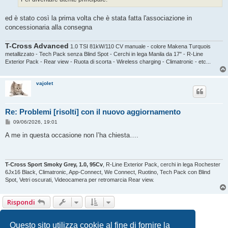
ed è stato così la prima volta che è stata fatta l'associazione in
concessionaria alla consegna
T-Cross Advanced
1.0 TSI 81kW/110 CV manuale - colore Makena Turquois
metallizzato - Tech Pack senza Blind Spot - Cerchi in lega Manila da 17" - R-Line
Exterior Pack - Rear view - Ruota di scorta - Wireless charging - Climatronic - etc...
vajolet
Re: Problemi [risolti] con il nuovo aggiornamento
M
09/06/2026, 19:01
e
s
A me in questa occasione non l’ha chiesta….
s
a
g
g
i
T-Cross Sport Smoky Grey, 1.0, 95Cv
, R-Line Exterior Pack, cerchi in lega Rochester
o
6Jx16 Black, Climatronic, App-Connect, We Connect, Ruotino, Tech Pack con Blind
Spot, Vetri oscurati, Videocamera per retromarcia Rear view.
Rispondi
1
2
Prossimo
13 messaggi
Questo sito utilizza cookie al fine di fornire la