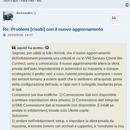
Tech Pack - Park Pilot - etc..
Alessandro_1
Re: Problemi [risolti] con il nuovo aggiornamento
M
10/03/2026, 19:37
e
s
s
vajolet
ha scritto:
a
g
Segnalo, per utilità di tutti i fornisti, che il nuovo aggiornamento
g
dell'infotainment presenta una criticità di cui in VW, Servizio Clienti We-
i
o
Connect, sono a conoscenza. Il nuovo aggiornamento altera la sfera
privata dell'auto, impostandola in automatico su massima, e dunque
scollegando il profilo: non a caso, l'utente principale scompare, i suoni
dei sensori tornano a essere quelli che si sentivano all'acquisto, prima
della configurazione dell'auto, e l'app non è collegata, risultando priva
di dati.
Compaiono poi due notifiche: 1) Connessione dati non disponibile
(cambiare impostazioni sfera privata); 2) Connessione dati integrata
(eSIM) Connessione dati al momento non disponibile. E infatti se
andate in infotainment, trovate solo Utente ospite.
Soluzione:
1) andare nell'infotainment, setup, e impostare la sfera privata da
massima, a sinistra (omino con occhiali e cappello), a "condivido la mia