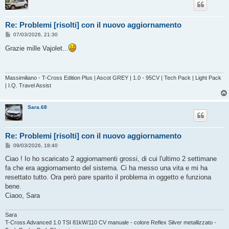
Re: Problemi [risolti] con il nuovo aggiornamento
M
07/03/2026, 21:30
e
s
Grazie mille Vajolet...
s
a
g
g
i
Massimiliano - T-Cross Edition Plus | Ascot GREY | 1.0 - 95CV | Tech Pack | Light Pack
o
| I.Q. Travel Assist
Sara.68
Re: Problemi [risolti] con il nuovo aggiornamento
M
09/03/2026, 18:40
e
s
Ciao ! Io ho scaricato 2 aggiornamenti grossi, di cui l'ultimo 2 settimane
s
fa che era aggiornamento del sistema. Ci ha messo una vita e mi ha
a
g
resettato tutto. Ora però pare sparito il problema in oggetto e funziona
g
bene.
i
o
Ciaoo, Sara
Sara
T-Cross Advanced 1.0 TSI 81kW/110 CV manuale - colore Reflex Silver metallizzato -