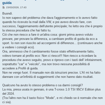
guida
M
15/03/2026, 17:43
e
s
Buondì.
s
Io non sapevo del problema che dava l'aggiornamento e lo avevo fatto
a
g
quando ho ricevuto la mail dalla VW, e poi avevo dovuto fare, con
g
successo, l'aggiornamento dell'utente principale; ho letto ora che è proprio
i
o
la stessa procedura che hai fatto tu.
Ciò che non riesco a fare è un'altra cosa: giorni prima avevo voluto
provare, per provare la differenza, a cambiare profilo di guida da eco a
sport. Io non son riuscito ad accorgermi di differenze... (continuavo anche
a vedere i consigli eco).
Ora, ammesso che il cambiamento fosse stato effettivamente fatto,
volevo tornare al profilo eco: Non ci riesco!!! Non riesco a ricordare la
procedura che avevo seguito, provo e riprovo con i tasti dell' infotainment,
soprattutto "car" e "veicolo", ma non trovo nessuna possibilità di
accedere a Profili di guida.
Non ne vengo fuori. Il manuale non dà istruzioni precise. L'AI mi ha fatto
dannare con un'infinità di suggerimenti che non hanno dato risultati.
Qualcuno ha avuto lo stesso problema o sa darmi consigli?
La mia, presa usata in gennaio, è una T-cross 1.0 TSI 95CV Edition plus
del 2024.
(Tra l'altro non ha il tasto fisico "Mode", e mi chiedo se è normale che non
ci sia).