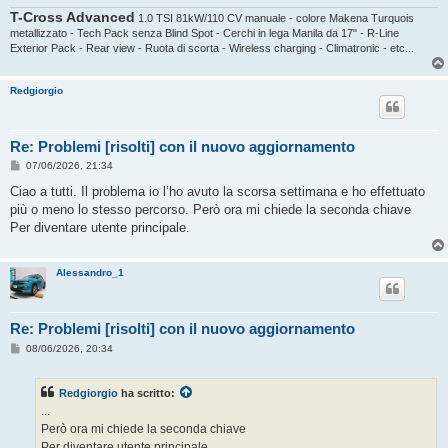
T-Cross Advanced
1.0 TSI 81kW/110 CV manuale - colore Makena Turquois
metallizzato - Tech Pack senza Blind Spot - Cerchi in lega Manila da 17" - R-Line
Exterior Pack - Rear view - Ruota di scorta - Wireless charging - Climatronic - etc...
Redgiorgio
Re: Problemi [risolti] con il nuovo aggiornamento
M
07/06/2026, 21:34
e
s
Ciao a tutti. Il problema io l’ho avuto la scorsa settimana e ho effettuato
s
più o meno lo stesso percorso. Però ora mi chiede la seconda chiave
a
g
Per diventare utente principale.
g
i
o
Alessandro_1
Re: Problemi [risolti] con il nuovo aggiornamento
M
08/06/2026, 20:34
e
s
s
Redgiorgio
ha scritto:
a
g
...
g
Però ora mi chiede la seconda chiave
i
o
Per diventare utente principale.