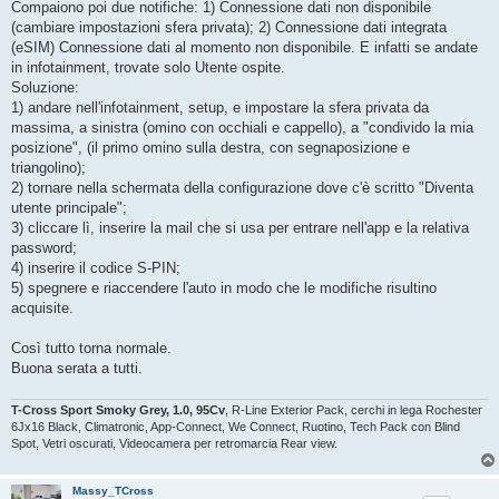
Compaiono poi due notifiche: 1) Connessione dati non disponibile
(cambiare impostazioni sfera privata); 2) Connessione dati integrata
(eSIM) Connessione dati al momento non disponibile. E infatti se andate
in infotainment, trovate solo Utente ospite.
Soluzione:
1) andare nell'infotainment, setup, e impostare la sfera privata da
massima, a sinistra (omino con occhiali e cappello), a "condivido la mia
posizione", (il primo omino sulla destra, con segnaposizione e
triangolino);
2) tornare nella schermata della configurazione dove c'è scritto "Diventa
utente principale";
3) cliccare lì, inserire la mail che si usa per entrare nell'app e la relativa
password;
4) inserire il codice S-PIN;
5) spegnere e riaccendere l'auto in modo che le modifiche risultino
acquisite.
Così tutto torna normale.
Buona serata a tutti.
T-Cross Sport Smoky Grey, 1.0, 95Cv
, R-Line Exterior Pack, cerchi in lega Rochester
6Jx16 Black, Climatronic, App-Connect, We Connect, Ruotino, Tech Pack con Blind
Spot, Vetri oscurati, Videocamera per retromarcia Rear view.
Massy_TCross