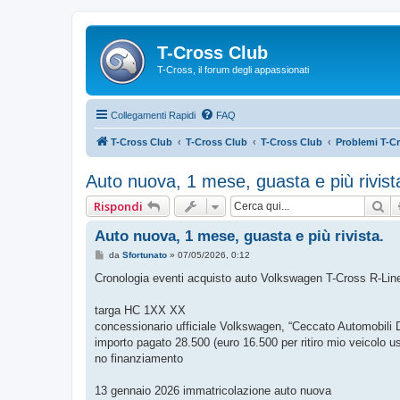
T-Cross Club
T-Cross, il forum degli appassionati
Collegamenti Rapidi
FAQ
T-Cross Club
T-Cross Club
T-Cross Club
Problemi T-C
Auto nuova, 1 mese, guasta e più rivist
Ce
Rispondi
Auto nuova, 1 mese, guasta e più rivista.
M
da
Sfortunato
»
07/05/2026, 0:12
e
s
Cronologia eventi acquisto auto Volkswagen T-Cross R-Lin
s
a
g
targa HC 1XX XX
g
concessionario ufficiale Volkswagen, “Ceccato Automobili D
i
o
importo pagato 28.500 (euro 16.500 per ritiro mio veicolo u
no finanziamento
13 gennaio 2026 immatricolazione auto nuova