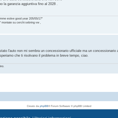
ho la garanzia aggiuntiva fino al 2028 .
 gomme estive good year 205/55/17"
 montate su cerchi sebring vw ,
tato l'auto non mi sembra un concessionario ufficiale ma un concessionario a
eriamo che ti risolvano il problema in breve tempo, ciao.
ino.
Creato da
phpBB
® Forum Software © phpBB Limited
Traduzione Italiana
phpBB-Italia.it
Privacy
|
Condizioni