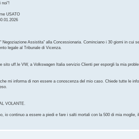
 noi”!
 come USATO
30.01.2026
“ Negoziazione Assistita” alla Concessionaria. Cominciano i 30 giorni in cui s
ento legale al Tribunale di Vicenza.
e sito uff.le VW, a Volkswagen Italia servizio Clienti per esporgli la mia probl
 che mi informa di non essere a conoscenza del mio caso. Chiede tutte le info
eso.
ta AL VOLANTE.
, io continuo a essere a piedi e fare i salti mortali con la 500 di mia moglie, i