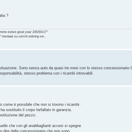
lia ?
 gomme estive good year 205/55/17"
 montate su cerchi sebring vw ,
sa situazione. Sono senza auto da quasi tre mesi con lo stesso concessionario
sponsabilità, stesso problema con i ricambi introvabili.
 come è possibile che non si trovino i ricambi .
a sostituito il corpo farfallato in garanzia.
sostituzione del pezzo .
quelle che con gli anabbaglianti accesi si spegne
ento dire dalla concessionaria che non sono