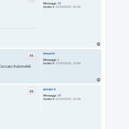
Messaggi:
36
Iscritto il:
22/10/2025, 20:49
T
o
p
timurich
Messaggi:
1
Iscritto il:
27/05/2026, 10:00
 Ceccato Automobili
T
o
p
giorgio b.
Messaggi:
36
Iscritto il:
22/10/2025, 20:49