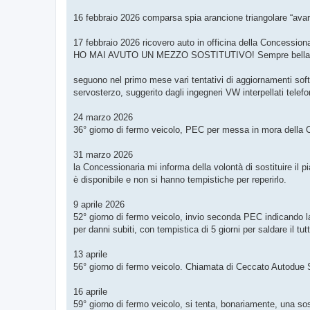
16 febbraio 2026 comparsa spia arancione triangolare “ava
17 febbraio 2026 ricovero auto in officina della Concessiona
HO MAI AVUTO UN MEZZO SOSTITUTIVO! Sempre bellamente
seguono nel primo mese vari tentativi di aggiornamenti softw
servosterzo, suggerito dagli ingegneri VW interpellati tele
24 marzo 2026
36° giorno di fermo veicolo, PEC per messa in mora della 
31 marzo 2026
la Concessionaria mi informa della volontà di sostituire il
è disponibile e non si hanno tempistiche per reperirlo.
9 aprile 2026
52° giorno di fermo veicolo, invio seconda PEC indicando la
per danni subiti, con tempistica di 5 giorni per saldare il tu
13 aprile
56° giorno di fermo veicolo. Chiamata di Ceccato Autodue S.r
16 aprile
59° giorno di fermo veicolo, si tenta, bonariamente, una so