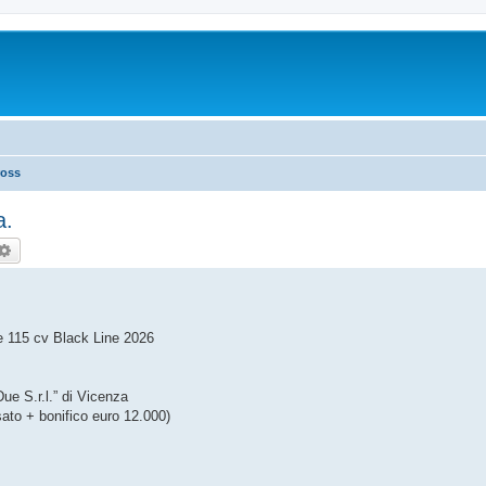
ross
a.
rca
Ricerca avanzata
e 115 cv Black Line 2026
ue S.r.l.” di Vicenza
sato + bonifico euro 12.000)