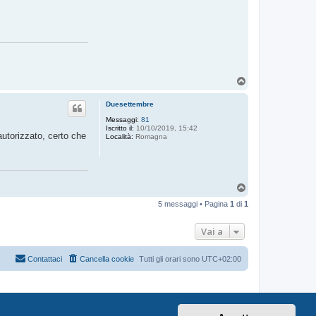
T
o
p
Duesettembre
Messaggi:
81
Iscritto il:
10/10/2019, 15:42
utorizzato, certo che
Località:
Romagna
T
o
5 messaggi • Pagina
1
di
1
p
Vai a
Contattaci
Cancella cookie
Tutti gli orari sono
UTC+02:00