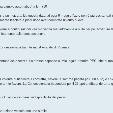
ria cambio automatico” a km 730
ria su indicata. Da questa data ad oggi 6 maggio l’auto non è più uscita! dall’
 lasciato a piedi dopo aver comprato un’auto nuova...
are e configurazioni veicolo senza mai addivenire a nulla per poi sostituire la
fonicamente dalla concessionaria.
Concessionaria tramite mio Avvocato di Vicenza
 piantone dello sterzo. La stessa risponde al mio legale, tramite PEC, che al m
 volontà di risolvere il contratto, riavere la somma pagata (28.500 euro) e c
tto a mio favore. La Concessionaria risponderà poi il 23 aprile, rifiutando tutto 
.l. per confermare l’indisponibilità del pezzo.
stituzione veicolo con uno simile.