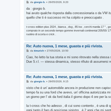
M
da
giorgio b.
»
26/05/2026, 9:20
e
s
da : giorgio b.
s
hai avuto qualche risposta dalla concessionaria o da VW ita
a
g
quello che ti è successo mi ha colpito e preoccupato .
g
i
o
t-cross edition plus 2024 , bianca , dsg , 85 kw , cerchi manila 17 " ,
comprato in un secondo tempo gomme invernali continental 205/55/ 17"
ruotino di scorta e crick .
Re: Auto nuova, 1 mese, guasta e più rivista.
M
da
timurich
»
27/05/2026, 10:50
e
s
Ciao, ho letto la tua storia e mi sono ritrovato nella stes
s
Due S.r.l. — stessa dinamica, stesso rifiuto di assumersi re
a
g
g
i
o
Re: Auto nuova, 1 mese, guasta e più rivista.
M
da
giorgio b.
»
29/05/2026, 9:15
e
s
visto che è un' automobile ancora in produzione non capisco
s
tempo fa su una ford che avevo, un' officina autorizzata mi h
a
g
un giorno per l' ok da ford italia il giorno dopo 4 ore per la 
g
i
o
la t-cross che ho adesso , di cui sono contento , è una di 
ogni tanto il faro di posizione sinistro . è 2 anni che mi s