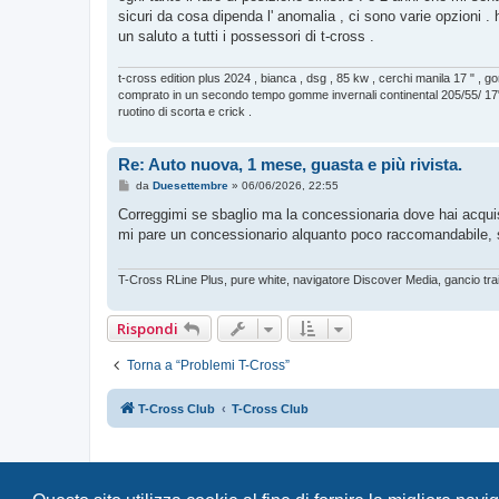
sicuri da cosa dipenda l' anomalia , ci sono varie opzioni . 
un saluto a tutti i possessori di t-cross .
t-cross edition plus 2024 , bianca , dsg , 85 kw , cerchi manila 17 " ,
comprato in un secondo tempo gomme invernali continental 205/55/ 17"
ruotino di scorta e crick .
Re: Auto nuova, 1 mese, guasta e più rivista.
M
da
Duesettembre
»
06/06/2026, 22:55
e
s
Correggimi se sbaglio ma la concessionaria dove hai acquis
s
mi pare un concessionario alquanto poco raccomandabile, sp
a
g
g
i
T-Cross RLine Plus, pure white, navigatore Discover Media, gancio tra
o
Rispondi
Torna a “Problemi T-Cross”
T-Cross Club
T-Cross Club