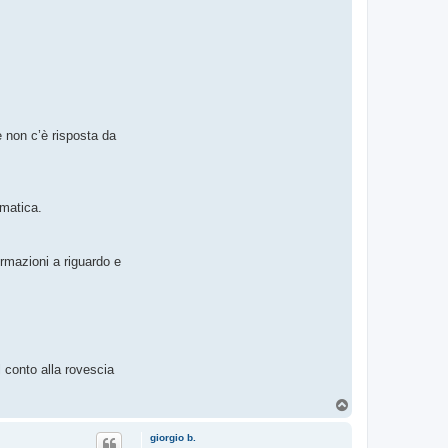
e non c’è risposta da
ematica.
rmazioni a riguardo e
l conto alla rovescia
T
o
p
giorgio b.