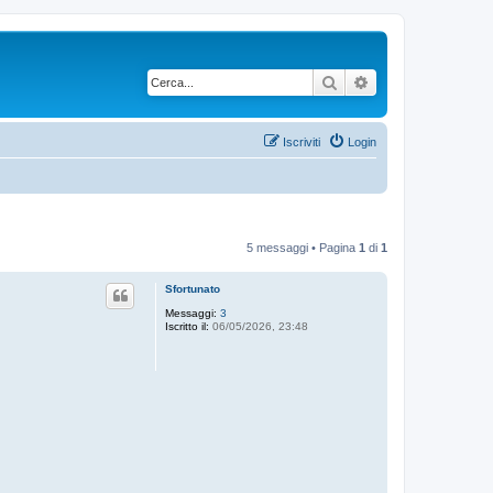
Cerca
Ricerca avanzata
Iscriviti
Login
5 messaggi • Pagina
1
di
1
Sfortunato
Messaggi:
3
Iscritto il:
06/05/2026, 23:48