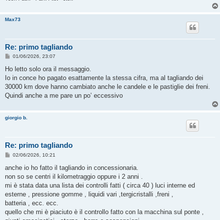
Max73
Re: primo tagliando
M
01/06/2026, 23:07
e
s
Ho letto solo ora il messaggio.
s
Io in conce ho pagato esattamente la stessa cifra, ma al tagliando dei
a
g
30000 km dove hanno cambiato anche le candele e le pastiglie dei freni.
g
Quindi anche a me pare un po’ eccessivo
i
o
giorgio b.
Re: primo tagliando
M
02/06/2026, 10:21
e
s
anche io ho fatto il tagliando in concessionaria.
s
non so se centri il kilometraggio oppure i 2 anni .
a
g
mi è stata data una lista dei controlli fatti ( circa 40 ) luci interne ed
g
esterne , pressione gomme , liquidi vari ,tergicristalli ,freni ,
i
o
batteria , ecc. ecc.
quello che mi è piaciuto è il controllo fatto con la macchina sul ponte ,