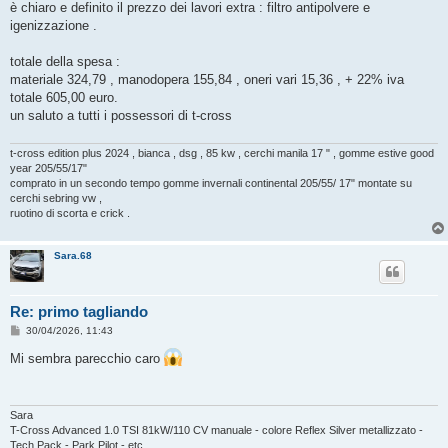
è chiaro e definito il prezzo dei lavori extra : filtro antipolvere e
igenizzazione .
totale della spesa :
materiale 324,79 , manodopera 155,84 , oneri vari 15,36 , + 22% iva
totale 605,00 euro.
un saluto a tutti i possessori di t-cross
t-cross edition plus 2024 , bianca , dsg , 85 kw , cerchi manila 17 " , gomme estive good
year 205/55/17"
comprato in un secondo tempo gomme invernali continental 205/55/ 17" montate su
cerchi sebring vw ,
ruotino di scorta e crick .
Sara.68
Re: primo tagliando
M
30/04/2026, 11:43
e
s
Mi sembra parecchio caro
s
a
g
g
i
Sara
o
T-Cross Advanced 1.0 TSI 81kW/110 CV manuale - colore Reflex Silver metallizzato -
Tech Pack - Park Pilot - etc..