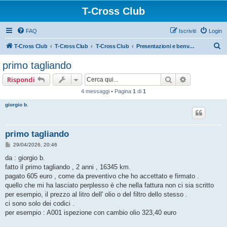
T-Cross Club
FAQ
Iscriviti
Login
C
T-Cross Club
T-Cross Club
T-Cross Club
Presentazioni e benvenuto ai nuovi membri
e
primo tagliando
r
Cerca
Ricerca ava
Rispondi
c
4 messaggi • Pagina
1
di
1
a
giorgio b.
primo tagliando
M
29/04/2026, 20:46
e
s
da : giorgio b.
s
fatto il primo tagliando , 2 anni , 16345 km.
a
g
pagato 605 euro , come da preventivo che ho accettato e firmato .
g
quello che mi ha lasciato perplesso è che nella fattura non ci sia scritto
i
o
per esempio, il prezzo al litro dell' olio o del filtro dello stesso .
ci sono solo dei codici .
per esempio : A001 ispezione con cambio olio 323,40 euro