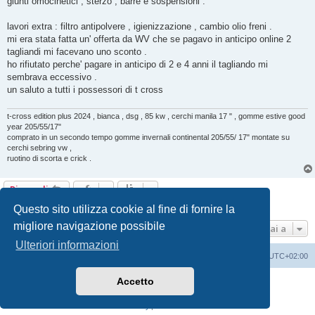
giunti omocinetici , sterzo , barre e sospensioni .
lavori extra : filtro antipolvere , igienizzazione , cambio olio freni .
mi era stata fatta un' offerta da WV che se pagavo in anticipo online 2
tagliandi mi facevano uno sconto .
ho rifiutato perche' pagare in anticipo di 2 e 4 anni il tagliando mi
sembrava eccessivo .
un saluto a tutti i possessori di t cross
t-cross edition plus 2024 , bianca , dsg , 85 kw , cerchi manila 17 " , gomme estive good
year 205/55/17"
comprato in un secondo tempo gomme invernali continental 205/55/ 17" montate su
cerchi sebring vw ,
ruotino di scorta e crick .
Rispondi
4 messaggi • Pagina
1
di
1
Questo sito utilizza cookie al fine di fornire la
migliore navigazione possibile
Vai a
Ulteriori informazioni
T-Cross Club
T-Cross Club
Tutti gli orari sono
UTC+02:00
Accetto
Creato da
phpBB
® Forum Software © phpBB Limited
Traduzione Italiana
phpBB-Italia.it
Privacy
|
Condizioni