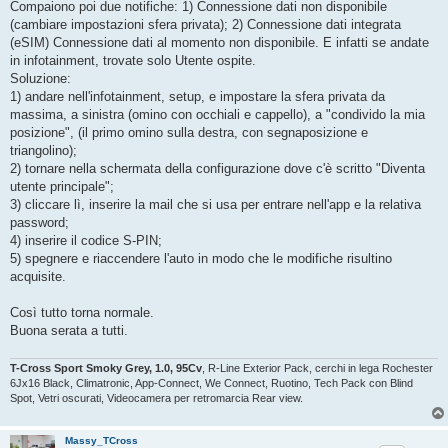
Compaiono poi due notifiche: 1) Connessione dati non disponibile
(cambiare impostazioni sfera privata); 2) Connessione dati integrata
(eSIM) Connessione dati al momento non disponibile. E infatti se andate
in infotainment, trovate solo Utente ospite.
Soluzione:
1) andare nell'infotainment, setup, e impostare la sfera privata da
massima, a sinistra (omino con occhiali e cappello), a "condivido la mia
posizione", (il primo omino sulla destra, con segnaposizione e
triangolino);
2) tornare nella schermata della configurazione dove c'è scritto "Diventa
utente principale";
3) cliccare lì, inserire la mail che si usa per entrare nell'app e la relativa
password;
4) inserire il codice S-PIN;
5) spegnere e riaccendere l'auto in modo che le modifiche risultino
acquisite.
Così tutto torna normale.
Buona serata a tutti.
T-Cross Sport Smoky Grey, 1.0, 95Cv
, R-Line Exterior Pack, cerchi in lega Rochester
6Jx16 Black, Climatronic, App-Connect, We Connect, Ruotino, Tech Pack con Blind
Spot, Vetri oscurati, Videocamera per retromarcia Rear view.
Massy_TCross