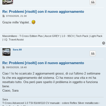
Re: Problemi [risolti] con il nuovo aggiornamento
M
07/03/2026, 21:30
e
s
Grazie mille Vajolet...
s
a
g
g
i
Massimiliano - T-Cross Edition Plus | Ascot GREY | 1.0 - 95CV | Tech Pack | Light Pack
o
| I.Q. Travel Assist
Sara.68
Re: Problemi [risolti] con il nuovo aggiornamento
M
09/03/2026, 18:40
e
s
Ciao ! Io ho scaricato 2 aggiornamenti grossi, di cui l'ultimo 2 settimane
s
fa che era aggiornamento del sistema. Ci ha messo una vita e mi ha
a
g
resettato tutto. Ora però pare sparito il problema in oggetto e funziona
g
bene.
i
o
Ciaoo, Sara
Sara
T-Cross Advanced 1.0 TSI 81kW/110 CV manuale - colore Reflex Silver metallizzato -