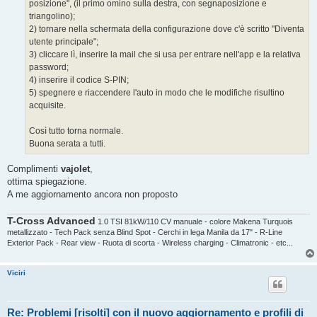
posizione", (il primo omino sulla destra, con segnaposizione e
triangolino);
2) tornare nella schermata della configurazione dove c'è scritto "Diventa
utente principale";
3) cliccare lì, inserire la mail che si usa per entrare nell'app e la relativa
password;
4) inserire il codice S-PIN;
5) spegnere e riaccendere l'auto in modo che le modifiche risultino
acquisite.
Così tutto torna normale.
Buona serata a tutti.
Complimenti
vajolet
,
ottima spiegazione.
A me aggiornamento ancora non proposto
T-Cross Advanced
1.0 TSI 81kW/110 CV manuale - colore Makena Turquois
metallizzato - Tech Pack senza Blind Spot - Cerchi in lega Manila da 17" - R-Line
Exterior Pack - Rear view - Ruota di scorta - Wireless charging - Climatronic - etc...
Viciri
Re: Problemi [risolti] con il nuovo aggiornamento e profili di