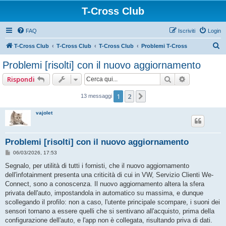
T-Cross Club
FAQ
Iscriviti
Login
C
T-Cross Club
T-Cross Club
T-Cross Club
Problemi T-Cross
e
Problemi [risolti] con il nuovo aggiornamento
r
Cerca
Ricerca ava
Rispondi
c
a
1
2
Prossimo
13 messaggi
vajolet
Problemi [risolti] con il nuovo aggiornamento
M
06/03/2026, 17:53
e
s
Segnalo, per utilità di tutti i fornisti, che il nuovo aggiornamento
s
dell'infotainment presenta una criticità di cui in VW, Servizio Clienti We-
a
g
Connect, sono a conoscenza. Il nuovo aggiornamento altera la sfera
g
privata dell'auto, impostandola in automatico su massima, e dunque
i
o
scollegando il profilo: non a caso, l'utente principale scompare, i suoni dei
sensori tornano a essere quelli che si sentivano all'acquisto, prima della
configurazione dell'auto, e l'app non è collegata, risultando priva di dati.