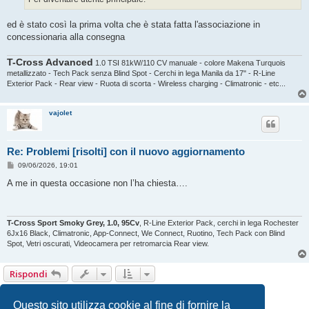
ed è stato così la prima volta che è stata fatta l'associazione in
concessionaria alla consegna
T-Cross Advanced
1.0 TSI 81kW/110 CV manuale - colore Makena Turquois
metallizzato - Tech Pack senza Blind Spot - Cerchi in lega Manila da 17" - R-Line
Exterior Pack - Rear view - Ruota di scorta - Wireless charging - Climatronic - etc...
vajolet
Re: Problemi [risolti] con il nuovo aggiornamento
M
09/06/2026, 19:01
e
s
A me in questa occasione non l’ha chiesta….
s
a
g
g
i
T-Cross Sport Smoky Grey, 1.0, 95Cv
, R-Line Exterior Pack, cerchi in lega Rochester
o
6Jx16 Black, Climatronic, App-Connect, We Connect, Ruotino, Tech Pack con Blind
Spot, Vetri oscurati, Videocamera per retromarcia Rear view.
Rispondi
1
2
Prossimo
13 messaggi
Questo sito utilizza cookie al fine di fornire la