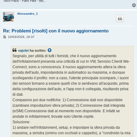
Tech Pack - Park Pilot - etc..
Alessandro_1
Re: Problemi [risolti] con il nuovo aggiornamento
M
10/03/2026, 19:37
e
s
s
vajolet
ha scritto:
a
g
Segnalo, per utilità di tutti i fornisti, che il nuovo aggiornamento
g
dell'infotainment presenta una criticità di cui in VW, Servizio Clienti We-
i
o
Connect, sono a conoscenza. Il nuovo aggiornamento altera la sfera
privata dell'auto, impostandola in automatico su massima, e dunque
scollegando il profilo: non a caso, l'utente principale scompare, i suoni
dei sensori tornano a essere quelli che si sentivano all'acquisto, prima
della configurazione dell'auto, e l'app non è collegata, risultando priva
di dati.
Compaiono poi due notifiche: 1) Connessione dati non disponibile
(cambiare impostazioni sfera privata); 2) Connessione dati integrata
(eSIM) Connessione dati al momento non disponibile. E infatti se
andate in infotainment, trovate solo Utente ospite.
Soluzione:
1) andare nell'infotainment, setup, e impostare la sfera privata da
massima, a sinistra (omino con occhiali e cappello), a "condivido la mia