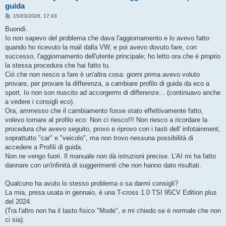
guida
M
15/03/2026, 17:43
e
s
Buondì.
s
Io non sapevo del problema che dava l'aggiornamento e lo avevo fatto
a
g
quando ho ricevuto la mail dalla VW, e poi avevo dovuto fare, con
g
successo, l'aggiornamento dell'utente principale; ho letto ora che è proprio
i
o
la stessa procedura che hai fatto tu.
Ciò che non riesco a fare è un'altra cosa: giorni prima avevo voluto
provare, per provare la differenza, a cambiare profilo di guida da eco a
sport. Io non son riuscito ad accorgermi di differenze... (continuavo anche
a vedere i consigli eco).
Ora, ammesso che il cambiamento fosse stato effettivamente fatto,
volevo tornare al profilo eco: Non ci riesco!!! Non riesco a ricordare la
procedura che avevo seguito, provo e riprovo con i tasti dell' infotainment,
soprattutto "car" e "veicolo", ma non trovo nessuna possibilità di
accedere a Profili di guida.
Non ne vengo fuori. Il manuale non dà istruzioni precise. L'AI mi ha fatto
dannare con un'infinità di suggerimenti che non hanno dato risultati.
Qualcuno ha avuto lo stesso problema o sa darmi consigli?
La mia, presa usata in gennaio, è una T-cross 1.0 TSI 95CV Edition plus
del 2024.
(Tra l'altro non ha il tasto fisico "Mode", e mi chiedo se è normale che non
ci sia).