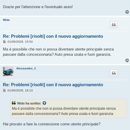
Grazie per l'attenzione e l'eventuale aiuto!
Wide
Re: Problemi [risolti] con il nuovo aggiornamento
M
01/06/2026, 15:54
e
s
Ma è possibile che non si possa diventare utente principale senza
s
passare dalla concessionaria? Auto presa usata e fuori garanzia.
a
g
g
i
Alessandro_1
o
Re: Problemi [risolti] con il nuovo aggiornamento
M
01/06/2026, 18:13
e
s
s
Wide
ha scritto:
a
g
Ma è possibile che non si possa diventare utente principale senza
g
passare dalla concessionaria? Auto presa usata e fuori garanzia.
i
o
Hai provato a fare la connessione come utente principale?