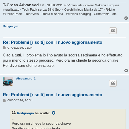
T-Cross Advanced
1.0 TSI 81kW/110 CV manuale - colore Makena Turquois
metallizzato - Tech Pack senza Blind Spot - Cerchi in lega Manila da 17" - R-Line
Exterior Pack - Rear view - Ruota di scorta - Wireless charging - Climatronic - etc...
Redgiorgio
Re: Problemi [risolti] con il nuovo aggiornamento
M
07/06/2026, 21:34
e
s
Ciao a tutti. Il problema io l’ho avuto la scorsa settimana e ho effettuato
s
più o meno lo stesso percorso. Però ora mi chiede la seconda chiave
a
g
Per diventare utente principale.
g
i
o
Alessandro_1
Re: Problemi [risolti] con il nuovo aggiornamento
M
08/06/2026, 20:34
e
s
s
Redgiorgio
ha scritto:
a
g
...
g
Però ora mi chiede la seconda chiave
i
o
Per diventare utente principale.