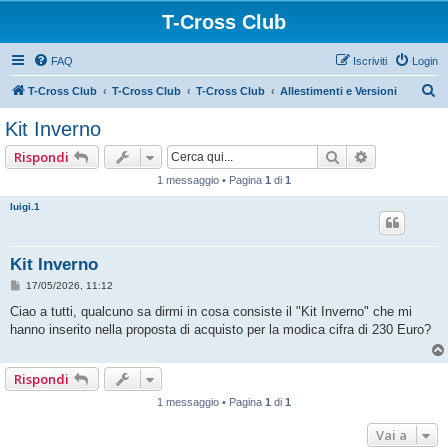
T-Cross Club
FAQ
Iscriviti
Login
C
T-Cross Club
T-Cross Club
T-Cross Club
Allestimenti e Versioni
e
Kit Inverno
r
Cerca
Ricerca ava
Rispondi
c
1 messaggio • Pagina
1
di
1
a
luigi.1
Kit Inverno
M
17/05/2026, 11:12
e
s
Ciao a tutti, qualcuno sa dirmi in cosa consiste il "Kit Inverno" che mi
s
hanno inserito nella proposta di acquisto per la modica cifra di 230 Euro?
a
g
g
i
Rispondi
o
1 messaggio • Pagina
1
di
1
Vai a