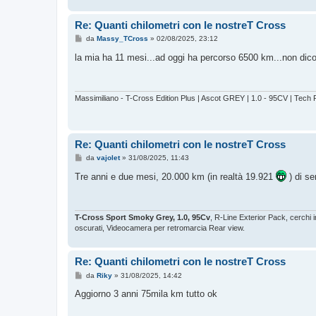
Re: Quanti chilometri con le nostreT Cross
M
da
Massy_TCross
»
02/08/2025, 23:12
e
s
la mia ha 11 mesi...ad oggi ha percorso 6500 km...non dic
s
a
g
g
i
Massimiliano - T-Cross Edition Plus | Ascot GREY | 1.0 - 95CV | Tech P
o
Re: Quanti chilometri con le nostreT Cross
M
da
vajolet
»
31/08/2025, 11:43
e
s
Tre anni e due mesi, 20.000 km (in realtà 19.921
) di se
s
a
g
g
i
T-Cross Sport Smoky Grey, 1.0, 95Cv
, R-Line Exterior Pack, cerchi
o
oscurati, Videocamera per retromarcia Rear view.
Re: Quanti chilometri con le nostreT Cross
M
da
Riky
»
31/08/2025, 14:42
e
s
Aggiorno 3 anni 75mila km tutto ok
s
a