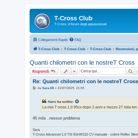
T-Cross Club
T-Cross, il forum degli appassionati
Collegamenti Rapidi
FAQ
T-Cross Club
T-Cross Club
T-Cross Club
Recensioni, p
Quanti chilometri con le nostreT Cross
Ce
Rispondi
Re: Quanti chilometri con le nostreT Cross
M
da
Sara.68
»
21/07/2025, 21:05
e
s
s
Hans
ha scritto:
a
g
La mia T cross 1.0 95cv dopo 2 anni e mezzo 27 mila km.
g
i
o
45 mila ..nessun problema
Sara
T-Cross Advanced 1.0 TSI 81kW/110 CV manuale - colore Reflex Silver m