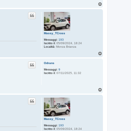
T
o
p
Massy_TCross
Messaggi:
193
Iscritto il:
05/09/2024, 18:24
Località:
Monza Brianza
T
o
p
Odrans
Messaggi:
9
Iscritto il:
07/11/2025, 11:32
T
o
p
Massy_TCross
Messaggi:
193
Iscritto il:
05/09/2024, 18:24