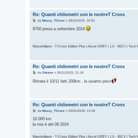
g
g
i
o
Re: Quanti chilometri con le nostreT Cross
M
da
Massy_TCross
»
28/11/2025, 16:52
e
s
9750 presa a settembre 2024
s
a
g
g
i
Massimiliano - T-Cross Edition Plus | Ascot GREY | 1.0 - 95CV | Tech P
o
Re: Quanti chilometri con le nostreT Cross
M
da
Odrans
»
30/11/2025, 21:18
e
s
Ritirata il 10/11 fatti 200km , la usiamo poco
s
a
g
g
i
o
Re: Quanti chilometri con le nostreT Cross
M
da
Massy_TCross
»
05/02/2026, 13:46
e
s
10.000 km
s
la mia è del 09.2024
a
g
g
i
Massimiliano - T-Cross Edition Plus | Ascot GREY | 1.0 - 95CV | Tech P