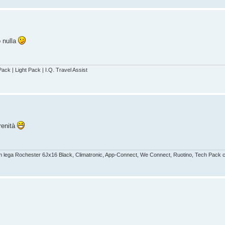
o nulla
ack | Light Pack | I.Q. Travel Assist
renità
 in lega Rochester 6Jx16 Black, Climatronic, App-Connect, We Connect, Ruotino, Tech Pack co