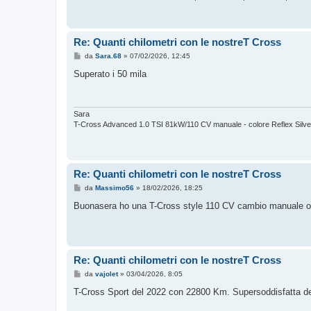
o
Re: Quanti chilometri con le nostreT Cross
M
da
Sara.68
»
07/02/2026, 12:45
e
s
Superato i 50 mila
s
a
g
g
i
Sara
o
T-Cross Advanced 1.0 TSI 81kW/110 CV manuale - colore Reflex Silver m
Re: Quanti chilometri con le nostreT Cross
M
da
Massimo56
»
18/02/2026, 18:25
e
s
Buonasera ho una T-Cross style 110 CV cambio manuale o
s
a
g
g
i
o
Re: Quanti chilometri con le nostreT Cross
M
da
vajolet
»
03/04/2026, 8:05
e
s
T-Cross Sport del 2022 con 22800 Km. Supersoddisfatta de
s
a