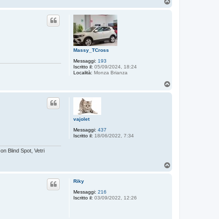
T
o
p
Massy_TCross
Messaggi:
193
Iscritto il:
05/09/2024, 18:24
Località:
Monza Brianza
T
o
p
vajolet
Messaggi:
437
Iscritto il:
18/06/2022, 7:34
n Blind Spot, Vetri
T
o
p
Riky
Messaggi:
216
Iscritto il:
03/09/2022, 12:26