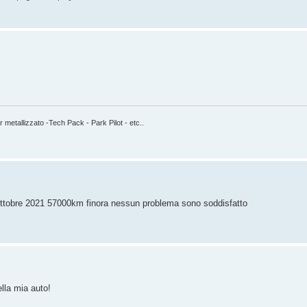
etallizzato -Tech Pack - Park Pilot - etc..
ttobre 2021 57000km finora nessun problema sono soddisfatto
lla mia auto!