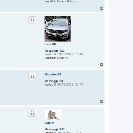
Località:
Monza Brianza
T
o
p
Sara.68
Messaggi:
523
Iscritto il:
13/03/2022, 13:40
Località:
Modena
T
o
p
Massimo56
Messaggi:
90
Iscritto il:
08/09/2021, 22:55
T
o
p
vajolet
Messaggi:
437
Iscritto il:
18/06/2022, 7:34