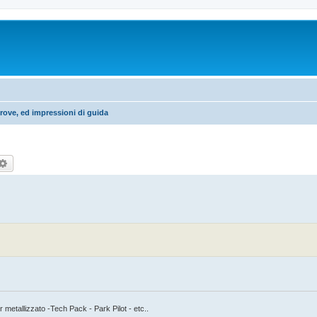
rove, ed impressioni di guida
rca
Ricerca avanzata
etallizzato -Tech Pack - Park Pilot - etc..