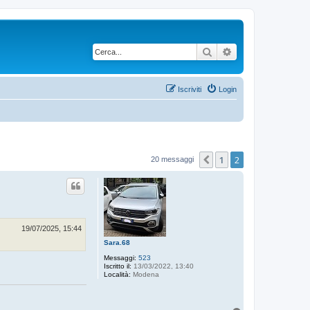
Cerca
Ricerca avanzata
Iscriviti
Login
1
2
Precedente
20 messaggi
19/07/2025, 15:44
Sara.68
Messaggi:
523
Iscritto il:
13/03/2022, 13:40
Località:
Modena