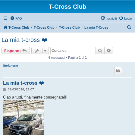
T-Cross Club
FAQ
Iscriviti
Login
C
T-Cross Club
T-Cross Club
T-Cross Club
La mia T-Cross
e
La mia t-cross ❤️
r
c
Cerca
Ricerca ava
Rispondi
a
4 messaggi • Pagina
1
di
1
Stefanorm
La mia t-cross ❤️
M
08/03/2026, 23:07
e
s
Ciao a tutti, finalmente consegnata!!!
s
a
g
g
i
o