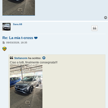
Sara.68
Re: La mia t-cross ❤️
M
09/03/2026, 18:35
e
s
s
a
g
Stefanorm
ha scritto:
g
Ciao a tutti, finalmente consegnata!!!
i
o