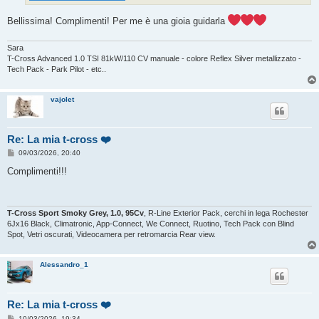
Bellissima! Complimenti! Per me è una gioia guidarla
Sara
T-Cross Advanced 1.0 TSI 81kW/110 CV manuale - colore Reflex Silver metallizzato -
Tech Pack - Park Pilot - etc..
vajolet
Re: La mia t-cross ❤️
M
09/03/2026, 20:40
e
s
Complimenti!!!
s
a
g
g
i
T-Cross Sport Smoky Grey, 1.0, 95Cv
, R-Line Exterior Pack, cerchi in lega Rochester
o
6Jx16 Black, Climatronic, App-Connect, We Connect, Ruotino, Tech Pack con Blind
Spot, Vetri oscurati, Videocamera per retromarcia Rear view.
Alessandro_1
Re: La mia t-cross ❤️
M
10/03/2026, 19:34