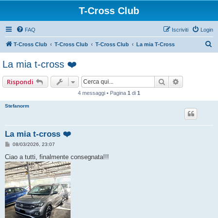
T-Cross Club
FAQ
Iscriviti
Login
C
T-Cross Club
T-Cross Club
T-Cross Club
La mia T-Cross
e
La mia t-cross ❤️
r
c
Cerca
Ricerca ava
Rispondi
a
4 messaggi • Pagina
1
di
1
Stefanorm
La mia t-cross ❤️
M
08/03/2026, 23:07
e
s
Ciao a tutti, finalmente consegnata!!!
s
a
g
g
i
o