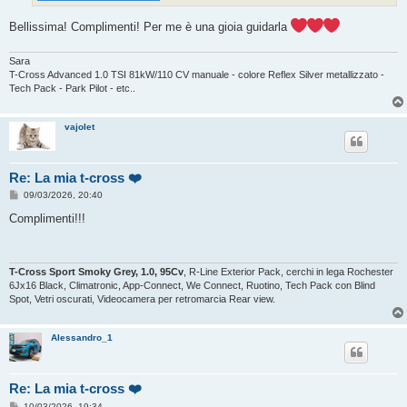
Bellissima! Complimenti! Per me è una gioia guidarla
Sara
T-Cross Advanced 1.0 TSI 81kW/110 CV manuale - colore Reflex Silver metallizzato -
Tech Pack - Park Pilot - etc..
vajolet
Re: La mia t-cross ❤️
M
09/03/2026, 20:40
e
s
Complimenti!!!
s
a
g
g
i
T-Cross Sport Smoky Grey, 1.0, 95Cv
, R-Line Exterior Pack, cerchi in lega Rochester
o
6Jx16 Black, Climatronic, App-Connect, We Connect, Ruotino, Tech Pack con Blind
Spot, Vetri oscurati, Videocamera per retromarcia Rear view.
Alessandro_1
Re: La mia t-cross ❤️
M
10/03/2026, 19:34