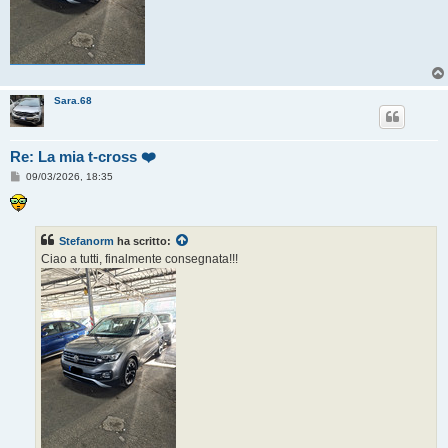
Sara.68
Re: La mia t-cross ❤️
M
09/03/2026, 18:35
e
s
s
a
g
Stefanorm
ha scritto:
g
Ciao a tutti, finalmente consegnata!!!
i
o