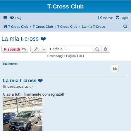
T-Cross Club
FAQ
Iscriviti
Login
C
T-Cross Club
T-Cross Club
T-Cross Club
La mia T-Cross
e
La mia t-cross ❤️
r
c
Cerca
Ricerca ava
Rispondi
a
4 messaggi • Pagina
1
di
1
Stefanorm
La mia t-cross ❤️
M
08/03/2026, 23:07
e
s
Ciao a tutti, finalmente consegnata!!!
s
a
g
g
i
o