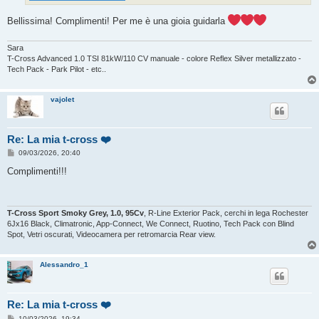
Bellissima! Complimenti! Per me è una gioia guidarla
Sara
T-Cross Advanced 1.0 TSI 81kW/110 CV manuale - colore Reflex Silver metallizzato -
Tech Pack - Park Pilot - etc..
vajolet
Re: La mia t-cross ❤️
M
09/03/2026, 20:40
e
s
Complimenti!!!
s
a
g
g
i
T-Cross Sport Smoky Grey, 1.0, 95Cv
, R-Line Exterior Pack, cerchi in lega Rochester
o
6Jx16 Black, Climatronic, App-Connect, We Connect, Ruotino, Tech Pack con Blind
Spot, Vetri oscurati, Videocamera per retromarcia Rear view.
Alessandro_1
Re: La mia t-cross ❤️
M
10/03/2026, 19:34