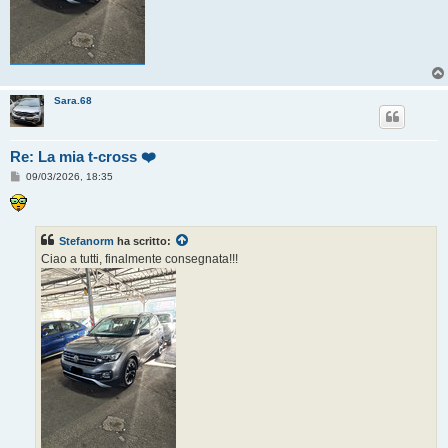
Sara.68
Re: La mia t-cross ❤️
M
09/03/2026, 18:35
e
s
s
a
g
Stefanorm
ha scritto:
g
Ciao a tutti, finalmente consegnata!!!
i
o