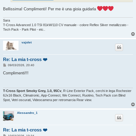
Bellissima! Complimenti! Per me è una gioia guidarla
Sara
T-Cross Advanced 1.0 TSI 81kW/110 CV manuale - colore Reflex Silver metallizzato -
Tech Pack - Park Pilot - etc..
vajolet
Re: La mia t-cross ❤️
M
09/03/2026, 20:40
e
s
Complimenti!!!
s
a
g
g
i
T-Cross Sport Smoky Grey, 1.0, 95Cv
, R-Line Exterior Pack, cerchi in lega Rochester
o
6Jx16 Black, Climatronic, App-Connect, We Connect, Ruotino, Tech Pack con Blind
Spot, Vetri oscurati, Videocamera per retromarcia Rear view.
Alessandro_1
Re: La mia t-cross ❤️
M
10/03/2026, 19:34