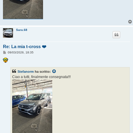
Sara.68
Re: La mia t-cross ❤️
M
09/03/2026, 18:35
e
s
s
a
g
Stefanorm
ha scritto:
g
Ciao a tutti, finalmente consegnata!!!
i
o