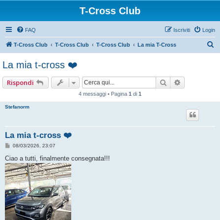
T-Cross Club
FAQ
Iscriviti
Login
C
T-Cross Club
T-Cross Club
T-Cross Club
La mia T-Cross
e
La mia t-cross ❤️
r
c
Cerca
Ricerca ava
Rispondi
a
4 messaggi • Pagina
1
di
1
Stefanorm
La mia t-cross ❤️
M
08/03/2026, 23:07
e
s
Ciao a tutti, finalmente consegnata!!!
s
a
g
g
i
o