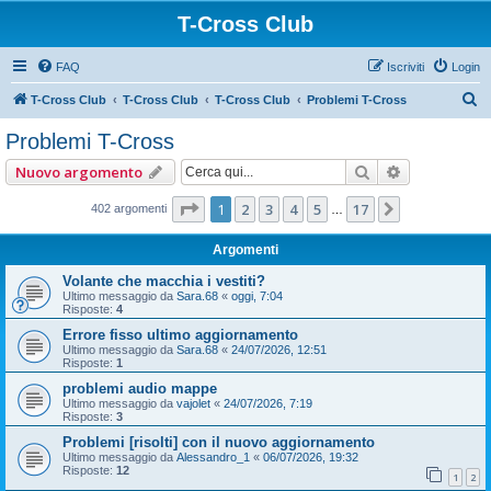
T-Cross Club
FAQ
Iscriviti
Login
C
T-Cross Club
T-Cross Club
T-Cross Club
Problemi T-Cross
e
Problemi T-Cross
r
Cerca
Ricerca ava
Nuovo argomento
c
a
Pagina
1
di
17
1
2
3
4
5
17
Prossimo
402 argomenti
…
Argomenti
Volante che macchia i vestiti?
Ultimo messaggio da
Sara.68
«
oggi, 7:04
Risposte:
4
Errore fisso ultimo aggiornamento
Ultimo messaggio da
Sara.68
«
24/07/2026, 12:51
Risposte:
1
problemi audio mappe
Ultimo messaggio da
vajolet
«
24/07/2026, 7:19
Risposte:
3
Problemi [risolti] con il nuovo aggiornamento
Ultimo messaggio da
Alessandro_1
«
06/07/2026, 19:32
Risposte:
12
1
2