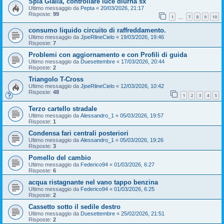
Spia Gialla, controllare luce diurna sx
Ultimo messaggio da
Pepta
«
20/03/2026, 21:17
Risposte:
99
1
7
8
9
10
…
consumo liquido circuito di raffreddamento.
Ultimo messaggio da
JjoeRlineCielo
«
19/03/2026, 19:46
Risposte:
7
Problemi con aggiornamento e con Profili di guida
Ultimo messaggio da
Duesettembre
«
17/03/2026, 20:44
Risposte:
2
Triangolo T-Cross
Ultimo messaggio da
JjoeRlineCielo
«
12/03/2026, 10:42
Risposte:
48
1
2
3
4
5
Terzo cartello stradale
Ultimo messaggio da
Alessandro_1
«
05/03/2026, 19:57
Risposte:
1
Condensa fari centrali posteriori
Ultimo messaggio da
Alessandro_1
«
05/03/2026, 19:26
Risposte:
3
Pomello del cambio
Ultimo messaggio da
Federico94
«
01/03/2026, 6:27
Risposte:
6
acqua ristagnante nel vano tappo benzina
Ultimo messaggio da
Federico94
«
01/03/2026, 6:25
Risposte:
2
Cassetto sotto il sedile destro
Ultimo messaggio da
Duesettembre
«
25/02/2026, 21:51
Risposte:
2