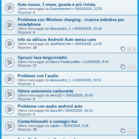
Auto nuova, 1 mese, guasta e più rivista.
Ultimo messaggio da
Duesettembre
«
06/06/2026, 22:55
Risposte:
4
Problema con Wireless charging - ricarica induttiva per
smartphone
Ultimo messaggio da
Alessandro_1
«
05/05/2026, 19:19
Risposte:
4
Info su utilizzo Android Auto senza cavo
Ultimo messaggio da
JjoeRlineCielo
«
29/04/2026, 12:05
Risposte:
18
1
2
Spruzzi lava tergicristallo
Ultimo messaggio da
Marco PaolaLeoMia
«
21/04/2026, 8:44
Risposte:
17
1
2
Problemi con l’audio
Ultimo messaggio da
Alessandro_1
«
02/04/2026, 19:51
Risposte:
1
Valore autonomia carburante
Ultimo messaggio da
miro102
«
30/03/2026, 20:00
Risposte:
3
Problema con audio android auto
Ultimo messaggio da
Sara.68
«
28/03/2026, 16:10
Risposte:
3
Contachilometri e contagiri bui
Ultimo messaggio da
vajolet
«
25/03/2026, 5:08
Risposte:
18
1
2