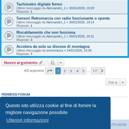
Tachimetro digitale fermo
Ultimo messaggio da
Alessandro_1
«
30/01/2026, 19:20
Risposte:
1
Sensori Retromarcia con radio funzionante o spenta
Ultimo messaggio da
Alessandro_1
«
30/01/2026, 19:14
Risposte:
1
Riscaldamento che non funziona
Ultimo messaggio da
Alessandro_1
«
30/01/2026, 19:11
Risposte:
3
Accelera da sola su discese di montagna
Ultimo messaggio da
enricoranza
«
14/01/2026, 14:35
Risposte:
7
Nuovo argomento
Pagina
1
di
17
1
2
3
4
5
17
Prossimo
402 argomenti
…
Vai a
PERMESSI FORUM
Non puoi
aprire nuovi argomenti
Non puoi
rispondere negli argomenti
Questo sito utilizza cookie al fine di fornire la
Non puoi
modificare i tuoi messaggi
migliore navigazione possibile
Non puoi
cancellare i tuoi messaggi
Non puoi
inviare allegati
Ulteriori informazioni
T-Cross Club
T-Cross Club
Tutti gli orari sono
UTC+02:00