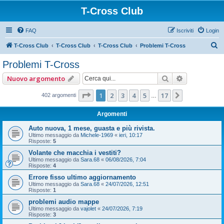
T-Cross Club
FAQ
Iscriviti
Login
C
T-Cross Club
T-Cross Club
T-Cross Club
Problemi T-Cross
e
Problemi T-Cross
r
Cerca
Ricerca ava
Nuovo argomento
c
a
Pagina
1
di
17
1
2
3
4
5
17
Prossimo
402 argomenti
…
Argomenti
Auto nuova, 1 mese, guasta e più rivista.
Ultimo messaggio da
Michele-1969
«
ieri, 10:17
Risposte:
5
Volante che macchia i vestiti?
Ultimo messaggio da
Sara.68
«
06/08/2026, 7:04
Risposte:
4
Errore fisso ultimo aggiornamento
Ultimo messaggio da
Sara.68
«
24/07/2026, 12:51
Risposte:
1
problemi audio mappe
Ultimo messaggio da
vajolet
«
24/07/2026, 7:19
Risposte:
3