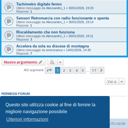
Tachimetro digitale fermo
Ultimo messaggio da
Alessandro_1
«
30/01/2026, 19:20
Risposte:
1
Sensori Retromarcia con radio funzionante o spenta
Ultimo messaggio da
Alessandro_1
«
30/01/2026, 19:14
Risposte:
1
Riscaldamento che non funziona
Ultimo messaggio da
Alessandro_1
«
30/01/2026, 19:11
Risposte:
3
Accelera da sola su discese di montagna
Ultimo messaggio da
enricoranza
«
14/01/2026, 14:35
Risposte:
7
Nuovo argomento
Pagina
1
di
17
1
2
3
4
5
17
Prossimo
402 argomenti
…
Vai a
PERMESSI FORUM
Non puoi
aprire nuovi argomenti
Non puoi
rispondere negli argomenti
Questo sito utilizza cookie al fine di fornire la
Non puoi
modificare i tuoi messaggi
migliore navigazione possibile
Non puoi
cancellare i tuoi messaggi
Non puoi
inviare allegati
Ulteriori informazioni
T-Cross Club
T-Cross Club
Tutti gli orari sono
UTC+02:00