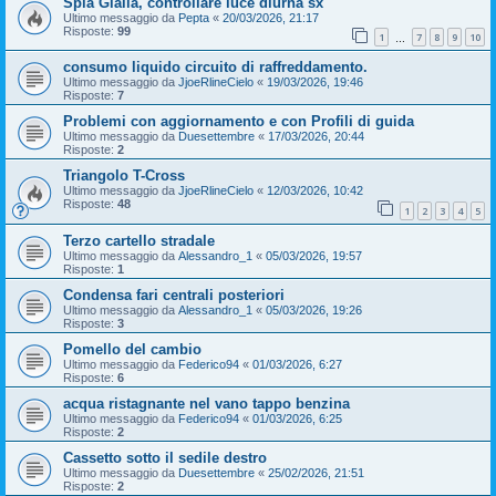
Spia Gialla, controllare luce diurna sx
Ultimo messaggio da
Pepta
«
20/03/2026, 21:17
Risposte:
99
1
7
8
9
10
…
consumo liquido circuito di raffreddamento.
Ultimo messaggio da
JjoeRlineCielo
«
19/03/2026, 19:46
Risposte:
7
Problemi con aggiornamento e con Profili di guida
Ultimo messaggio da
Duesettembre
«
17/03/2026, 20:44
Risposte:
2
Triangolo T-Cross
Ultimo messaggio da
JjoeRlineCielo
«
12/03/2026, 10:42
Risposte:
48
1
2
3
4
5
Terzo cartello stradale
Ultimo messaggio da
Alessandro_1
«
05/03/2026, 19:57
Risposte:
1
Condensa fari centrali posteriori
Ultimo messaggio da
Alessandro_1
«
05/03/2026, 19:26
Risposte:
3
Pomello del cambio
Ultimo messaggio da
Federico94
«
01/03/2026, 6:27
Risposte:
6
acqua ristagnante nel vano tappo benzina
Ultimo messaggio da
Federico94
«
01/03/2026, 6:25
Risposte:
2
Cassetto sotto il sedile destro
Ultimo messaggio da
Duesettembre
«
25/02/2026, 21:51
Risposte:
2