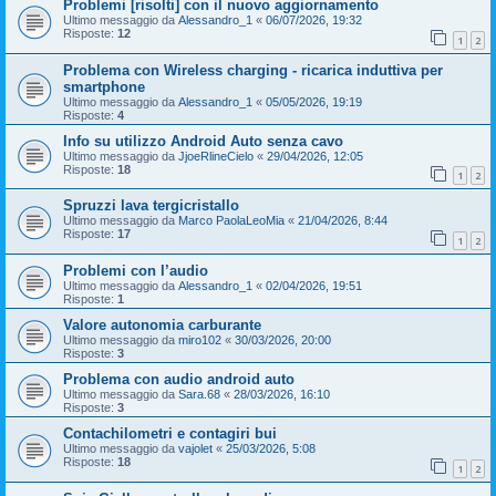
Problemi [risolti] con il nuovo aggiornamento
Ultimo messaggio da
Alessandro_1
«
06/07/2026, 19:32
Risposte:
12
1
2
Problema con Wireless charging - ricarica induttiva per
smartphone
Ultimo messaggio da
Alessandro_1
«
05/05/2026, 19:19
Risposte:
4
Info su utilizzo Android Auto senza cavo
Ultimo messaggio da
JjoeRlineCielo
«
29/04/2026, 12:05
Risposte:
18
1
2
Spruzzi lava tergicristallo
Ultimo messaggio da
Marco PaolaLeoMia
«
21/04/2026, 8:44
Risposte:
17
1
2
Problemi con l’audio
Ultimo messaggio da
Alessandro_1
«
02/04/2026, 19:51
Risposte:
1
Valore autonomia carburante
Ultimo messaggio da
miro102
«
30/03/2026, 20:00
Risposte:
3
Problema con audio android auto
Ultimo messaggio da
Sara.68
«
28/03/2026, 16:10
Risposte:
3
Contachilometri e contagiri bui
Ultimo messaggio da
vajolet
«
25/03/2026, 5:08
Risposte:
18
1
2