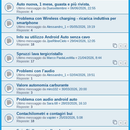
Auto nuova, 1 mese, guasta e più rivista.
Ultimo messaggio da
Duesettembre
«
06/06/2026, 22:55
Risposte:
4
Problema con Wireless charging - ricarica induttiva per
smartphone
Ultimo messaggio da
Alessandro_1
«
05/05/2026, 19:19
Risposte:
4
Info su utilizzo Android Auto senza cavo
Ultimo messaggio da
JjoeRlineCielo
«
29/04/2026, 12:05
Risposte:
18
1
2
Spruzzi lava tergicristallo
Ultimo messaggio da
Marco PaolaLeoMia
«
21/04/2026, 8:44
Risposte:
17
1
2
Problemi con l’audio
Ultimo messaggio da
Alessandro_1
«
02/04/2026, 19:51
Risposte:
1
Valore autonomia carburante
Ultimo messaggio da
miro102
«
30/03/2026, 20:00
Risposte:
3
Problema con audio android auto
Ultimo messaggio da
Sara.68
«
28/03/2026, 16:10
Risposte:
3
Contachilometri e contagiri bui
Ultimo messaggio da
vajolet
«
25/03/2026, 5:08
Risposte:
18
1
2