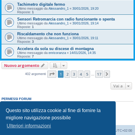
Tachimetro digitale fermo
Ultimo messaggio da
Alessandro_1
«
30/01/2026, 19:20
Risposte:
1
Sensori Retromarcia con radio funzionante o spenta
Ultimo messaggio da
Alessandro_1
«
30/01/2026, 19:14
Risposte:
1
Riscaldamento che non funziona
Ultimo messaggio da
Alessandro_1
«
30/01/2026, 19:11
Risposte:
3
Accelera da sola su discese di montagna
Ultimo messaggio da
enricoranza
«
14/01/2026, 14:35
Risposte:
7
Nuovo argomento
Pagina
1
di
17
1
2
3
4
5
17
Prossimo
402 argomenti
…
Vai a
PERMESSI FORUM
Non puoi
aprire nuovi argomenti
Non puoi
rispondere negli argomenti
Questo sito utilizza cookie al fine di fornire la
Non puoi
modificare i tuoi messaggi
migliore navigazione possibile
Non puoi
cancellare i tuoi messaggi
Non puoi
inviare allegati
Ulteriori informazioni
T-Cross Club
T-Cross Club
Tutti gli orari sono
UTC+02:00