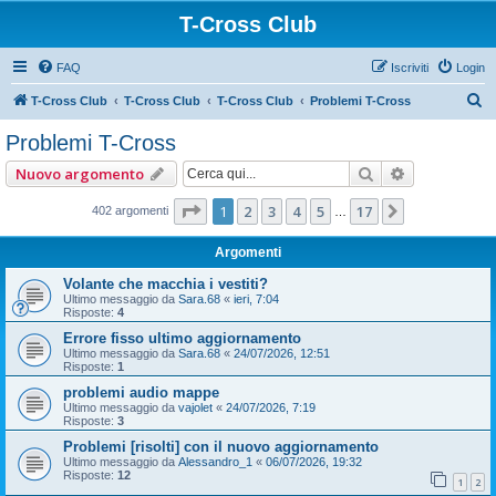
T-Cross Club
FAQ
Iscriviti
Login
C
T-Cross Club
T-Cross Club
T-Cross Club
Problemi T-Cross
e
Problemi T-Cross
r
Cerca
Ricerca ava
Nuovo argomento
c
a
Pagina
1
di
17
1
2
3
4
5
17
Prossimo
402 argomenti
…
Argomenti
Volante che macchia i vestiti?
Ultimo messaggio da
Sara.68
«
ieri, 7:04
Risposte:
4
Errore fisso ultimo aggiornamento
Ultimo messaggio da
Sara.68
«
24/07/2026, 12:51
Risposte:
1
problemi audio mappe
Ultimo messaggio da
vajolet
«
24/07/2026, 7:19
Risposte:
3
Problemi [risolti] con il nuovo aggiornamento
Ultimo messaggio da
Alessandro_1
«
06/07/2026, 19:32
Risposte:
12
1
2