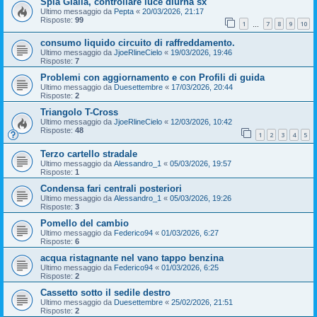
Spia Gialla, controllare luce diurna sx
Ultimo messaggio da
Pepta
«
20/03/2026, 21:17
Risposte:
99
1
7
8
9
10
…
consumo liquido circuito di raffreddamento.
Ultimo messaggio da
JjoeRlineCielo
«
19/03/2026, 19:46
Risposte:
7
Problemi con aggiornamento e con Profili di guida
Ultimo messaggio da
Duesettembre
«
17/03/2026, 20:44
Risposte:
2
Triangolo T-Cross
Ultimo messaggio da
JjoeRlineCielo
«
12/03/2026, 10:42
Risposte:
48
1
2
3
4
5
Terzo cartello stradale
Ultimo messaggio da
Alessandro_1
«
05/03/2026, 19:57
Risposte:
1
Condensa fari centrali posteriori
Ultimo messaggio da
Alessandro_1
«
05/03/2026, 19:26
Risposte:
3
Pomello del cambio
Ultimo messaggio da
Federico94
«
01/03/2026, 6:27
Risposte:
6
acqua ristagnante nel vano tappo benzina
Ultimo messaggio da
Federico94
«
01/03/2026, 6:25
Risposte:
2
Cassetto sotto il sedile destro
Ultimo messaggio da
Duesettembre
«
25/02/2026, 21:51
Risposte:
2