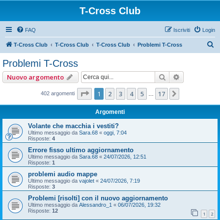
T-Cross Club
FAQ
Iscriviti
Login
C
T-Cross Club
T-Cross Club
T-Cross Club
Problemi T-Cross
e
Problemi T-Cross
r
Cerca
Ricerca ava
Nuovo argomento
c
a
Pagina
1
di
17
1
2
3
4
5
17
Prossimo
402 argomenti
…
Argomenti
Volante che macchia i vestiti?
Ultimo messaggio da
Sara.68
«
oggi, 7:04
Risposte:
4
Errore fisso ultimo aggiornamento
Ultimo messaggio da
Sara.68
«
24/07/2026, 12:51
Risposte:
1
problemi audio mappe
Ultimo messaggio da
vajolet
«
24/07/2026, 7:19
Risposte:
3
Problemi [risolti] con il nuovo aggiornamento
Ultimo messaggio da
Alessandro_1
«
06/07/2026, 19:32
Risposte:
12
1
2