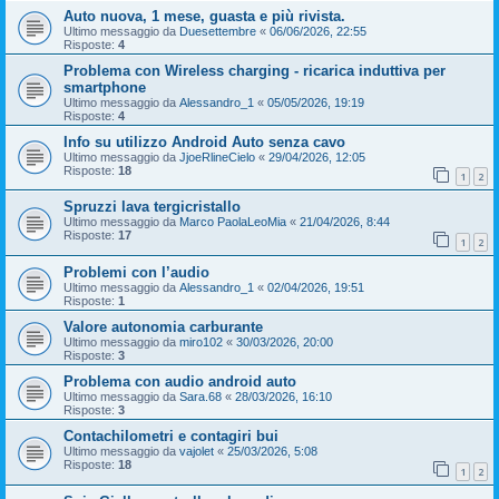
Auto nuova, 1 mese, guasta e più rivista.
Ultimo messaggio da
Duesettembre
«
06/06/2026, 22:55
Risposte:
4
Problema con Wireless charging - ricarica induttiva per
smartphone
Ultimo messaggio da
Alessandro_1
«
05/05/2026, 19:19
Risposte:
4
Info su utilizzo Android Auto senza cavo
Ultimo messaggio da
JjoeRlineCielo
«
29/04/2026, 12:05
Risposte:
18
1
2
Spruzzi lava tergicristallo
Ultimo messaggio da
Marco PaolaLeoMia
«
21/04/2026, 8:44
Risposte:
17
1
2
Problemi con l’audio
Ultimo messaggio da
Alessandro_1
«
02/04/2026, 19:51
Risposte:
1
Valore autonomia carburante
Ultimo messaggio da
miro102
«
30/03/2026, 20:00
Risposte:
3
Problema con audio android auto
Ultimo messaggio da
Sara.68
«
28/03/2026, 16:10
Risposte:
3
Contachilometri e contagiri bui
Ultimo messaggio da
vajolet
«
25/03/2026, 5:08
Risposte:
18
1
2