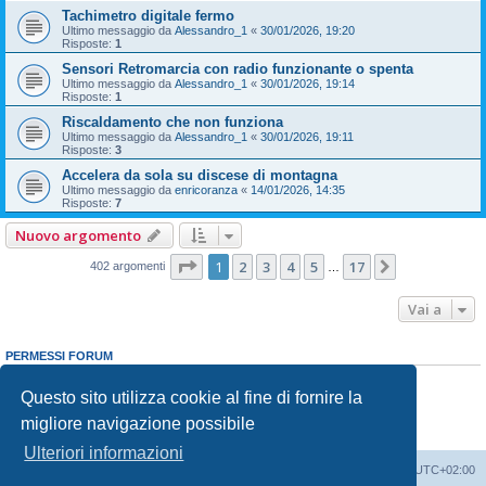
Tachimetro digitale fermo
Ultimo messaggio da
Alessandro_1
«
30/01/2026, 19:20
Risposte:
1
Sensori Retromarcia con radio funzionante o spenta
Ultimo messaggio da
Alessandro_1
«
30/01/2026, 19:14
Risposte:
1
Riscaldamento che non funziona
Ultimo messaggio da
Alessandro_1
«
30/01/2026, 19:11
Risposte:
3
Accelera da sola su discese di montagna
Ultimo messaggio da
enricoranza
«
14/01/2026, 14:35
Risposte:
7
Nuovo argomento
Pagina
1
di
17
1
2
3
4
5
17
Prossimo
402 argomenti
…
Vai a
PERMESSI FORUM
Non puoi
aprire nuovi argomenti
Non puoi
rispondere negli argomenti
Questo sito utilizza cookie al fine di fornire la
Non puoi
modificare i tuoi messaggi
migliore navigazione possibile
Non puoi
cancellare i tuoi messaggi
Non puoi
inviare allegati
Ulteriori informazioni
T-Cross Club
T-Cross Club
Tutti gli orari sono
UTC+02:00