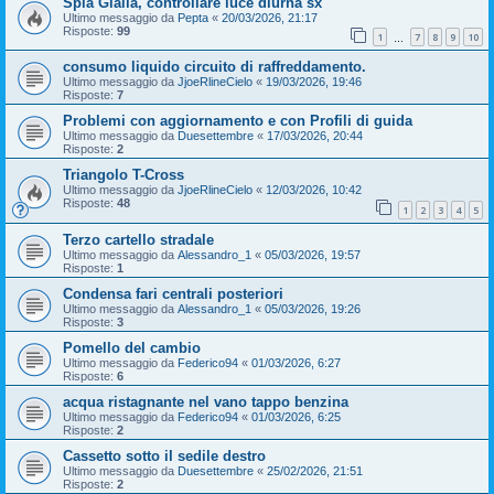
Spia Gialla, controllare luce diurna sx
Ultimo messaggio da
Pepta
«
20/03/2026, 21:17
Risposte:
99
1
7
8
9
10
…
consumo liquido circuito di raffreddamento.
Ultimo messaggio da
JjoeRlineCielo
«
19/03/2026, 19:46
Risposte:
7
Problemi con aggiornamento e con Profili di guida
Ultimo messaggio da
Duesettembre
«
17/03/2026, 20:44
Risposte:
2
Triangolo T-Cross
Ultimo messaggio da
JjoeRlineCielo
«
12/03/2026, 10:42
Risposte:
48
1
2
3
4
5
Terzo cartello stradale
Ultimo messaggio da
Alessandro_1
«
05/03/2026, 19:57
Risposte:
1
Condensa fari centrali posteriori
Ultimo messaggio da
Alessandro_1
«
05/03/2026, 19:26
Risposte:
3
Pomello del cambio
Ultimo messaggio da
Federico94
«
01/03/2026, 6:27
Risposte:
6
acqua ristagnante nel vano tappo benzina
Ultimo messaggio da
Federico94
«
01/03/2026, 6:25
Risposte:
2
Cassetto sotto il sedile destro
Ultimo messaggio da
Duesettembre
«
25/02/2026, 21:51
Risposte:
2