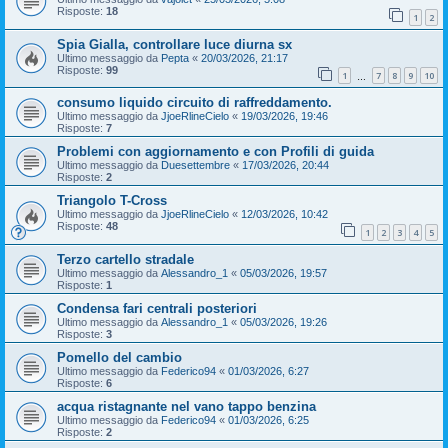
Risposte:
18
1
2
Spia Gialla, controllare luce diurna sx
Ultimo messaggio da
Pepta
«
20/03/2026, 21:17
Risposte:
99
1
7
8
9
10
…
consumo liquido circuito di raffreddamento.
Ultimo messaggio da
JjoeRlineCielo
«
19/03/2026, 19:46
Risposte:
7
Problemi con aggiornamento e con Profili di guida
Ultimo messaggio da
Duesettembre
«
17/03/2026, 20:44
Risposte:
2
Triangolo T-Cross
Ultimo messaggio da
JjoeRlineCielo
«
12/03/2026, 10:42
Risposte:
48
1
2
3
4
5
Terzo cartello stradale
Ultimo messaggio da
Alessandro_1
«
05/03/2026, 19:57
Risposte:
1
Condensa fari centrali posteriori
Ultimo messaggio da
Alessandro_1
«
05/03/2026, 19:26
Risposte:
3
Pomello del cambio
Ultimo messaggio da
Federico94
«
01/03/2026, 6:27
Risposte:
6
acqua ristagnante nel vano tappo benzina
Ultimo messaggio da
Federico94
«
01/03/2026, 6:25
Risposte:
2