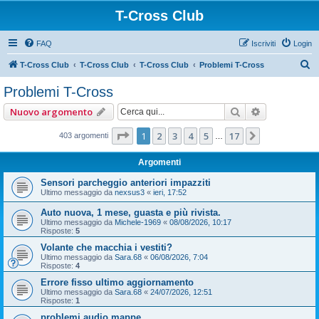
T-Cross Club
FAQ
Iscriviti
Login
C
T-Cross Club
T-Cross Club
T-Cross Club
Problemi T-Cross
e
Problemi T-Cross
r
Cerca
Ricerca ava
Nuovo argomento
c
a
Pagina
1
di
17
1
2
3
4
5
17
Prossimo
403 argomenti
…
Argomenti
Sensori parcheggio anteriori impazziti
Ultimo messaggio da
nexsus3
«
ieri, 17:52
Auto nuova, 1 mese, guasta e più rivista.
Ultimo messaggio da
Michele-1969
«
08/08/2026, 10:17
Risposte:
5
Volante che macchia i vestiti?
Ultimo messaggio da
Sara.68
«
06/08/2026, 7:04
Risposte:
4
Errore fisso ultimo aggiornamento
Ultimo messaggio da
Sara.68
«
24/07/2026, 12:51
Risposte:
1
problemi audio mappe