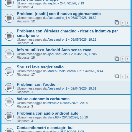
Ultimo messaggio da
vajolet
«
24/07/2026, 7:19
Risposte:
3
Problemi [risolti] con il nuovo aggiornamento
Ultimo messaggio da
Alessandro_1
«
06/07/2026, 19:32
Risposte:
12
1
2
Problema con Wireless charging - ricarica induttiva per
smartphone
Ultimo messaggio da
Alessandro_1
«
05/05/2026, 19:19
Risposte:
4
Info su utilizzo Android Auto senza cavo
Ultimo messaggio da
JjoeRlineCielo
«
29/04/2026, 12:05
Risposte:
18
1
2
Spruzzi lava tergicristallo
Ultimo messaggio da
Marco PaolaLeoMia
«
21/04/2026, 8:44
Risposte:
17
1
2
Problemi con l’audio
Ultimo messaggio da
Alessandro_1
«
02/04/2026, 19:51
Risposte:
1
Valore autonomia carburante
Ultimo messaggio da
miro102
«
30/03/2026, 20:00
Risposte:
3
Problema con audio android auto
Ultimo messaggio da
Sara.68
«
28/03/2026, 16:10
Risposte:
3
Contachilometri e contagiri bui
Ultimo messaggio da
vajolet
«
25/03/2026, 5:08