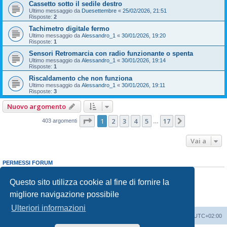
Cassetto sotto il sedile destro
Ultimo messaggio da
Duesettembre
«
25/02/2026, 21:51
Risposte:
2
Tachimetro digitale fermo
Ultimo messaggio da
Alessandro_1
«
30/01/2026, 19:20
Risposte:
1
Sensori Retromarcia con radio funzionante o spenta
Ultimo messaggio da
Alessandro_1
«
30/01/2026, 19:14
Risposte:
1
Riscaldamento che non funziona
Ultimo messaggio da
Alessandro_1
«
30/01/2026, 19:11
Risposte:
3
Nuovo argomento
Pagina
1
di
17
1
2
3
4
5
17
Prossimo
403 argomenti
…
Vai a
PERMESSI FORUM
Non puoi
aprire nuovi argomenti
Non puoi
rispondere negli argomenti
Questo sito utilizza cookie al fine di fornire la
Non puoi
modificare i tuoi messaggi
migliore navigazione possibile
Non puoi
cancellare i tuoi messaggi
Non puoi
inviare allegati
Ulteriori informazioni
T-Cross Club
T-Cross Club
Tutti gli orari sono
UTC+02:00