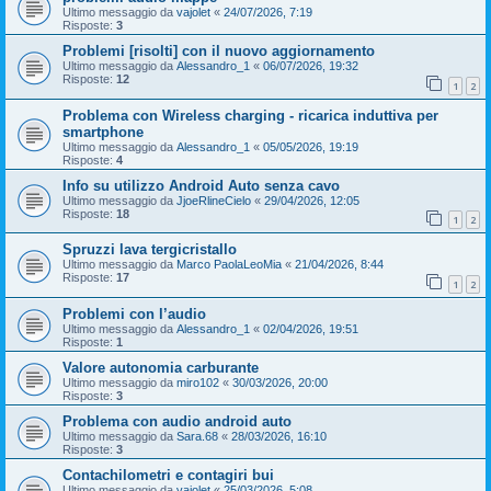
Ultimo messaggio da
vajolet
«
24/07/2026, 7:19
Risposte:
3
Problemi [risolti] con il nuovo aggiornamento
Ultimo messaggio da
Alessandro_1
«
06/07/2026, 19:32
Risposte:
12
1
2
Problema con Wireless charging - ricarica induttiva per
smartphone
Ultimo messaggio da
Alessandro_1
«
05/05/2026, 19:19
Risposte:
4
Info su utilizzo Android Auto senza cavo
Ultimo messaggio da
JjoeRlineCielo
«
29/04/2026, 12:05
Risposte:
18
1
2
Spruzzi lava tergicristallo
Ultimo messaggio da
Marco PaolaLeoMia
«
21/04/2026, 8:44
Risposte:
17
1
2
Problemi con l’audio
Ultimo messaggio da
Alessandro_1
«
02/04/2026, 19:51
Risposte:
1
Valore autonomia carburante
Ultimo messaggio da
miro102
«
30/03/2026, 20:00
Risposte:
3
Problema con audio android auto
Ultimo messaggio da
Sara.68
«
28/03/2026, 16:10
Risposte:
3
Contachilometri e contagiri bui
Ultimo messaggio da
vajolet
«
25/03/2026, 5:08