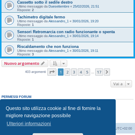
Cassetto sotto il sedile destro
Ultimo messaggio da
Duesettembre
«
25/02/2026, 21:51
Risposte:
2
Tachimetro digitale fermo
Ultimo messaggio da
Alessandro_1
«
30/01/2026, 19:20
Risposte:
1
Sensori Retromarcia con radio funzionante o spenta
Ultimo messaggio da
Alessandro_1
«
30/01/2026, 19:14
Risposte:
1
Riscaldamento che non funziona
Ultimo messaggio da
Alessandro_1
«
30/01/2026, 19:11
Risposte:
3
Nuovo argomento
Pagina
1
di
17
1
2
3
4
5
17
Prossimo
403 argomenti
…
Vai a
PERMESSI FORUM
Non puoi
aprire nuovi argomenti
Non puoi
rispondere negli argomenti
Questo sito utilizza cookie al fine di fornire la
Non puoi
modificare i tuoi messaggi
migliore navigazione possibile
Non puoi
cancellare i tuoi messaggi
Non puoi
inviare allegati
Ulteriori informazioni
T-Cross Club
T-Cross Club
Tutti gli orari sono
UTC+02:00