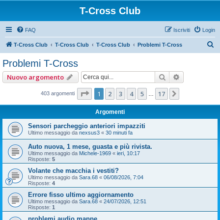
T-Cross Club
FAQ
Iscriviti
Login
C
T-Cross Club
T-Cross Club
T-Cross Club
Problemi T-Cross
e
Problemi T-Cross
r
Cerca
Ricerca ava
Nuovo argomento
c
a
Pagina
1
di
17
1
2
3
4
5
17
Prossimo
403 argomenti
…
Argomenti
Sensori parcheggio anteriori impazziti
Ultimo messaggio da
nexsus3
«
30 minuti fa
Auto nuova, 1 mese, guasta e più rivista.
Ultimo messaggio da
Michele-1969
«
ieri, 10:17
Risposte:
5
Volante che macchia i vestiti?
Ultimo messaggio da
Sara.68
«
06/08/2026, 7:04
Risposte:
4
Errore fisso ultimo aggiornamento
Ultimo messaggio da
Sara.68
«
24/07/2026, 12:51
Risposte:
1
problemi audio mappe