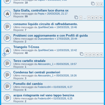
Risposte:
18
1
2
Spia Gialla, controllare luce diurna sx
Ultimo messaggio da
Pepta
«
20/03/2026, 21:17
Risposte:
99
1
7
8
9
10
…
consumo liquido circuito di raffreddamento.
Ultimo messaggio da
JjoeRlineCielo
«
19/03/2026, 19:46
Risposte:
7
Problemi con aggiornamento e con Profili di guida
Ultimo messaggio da
Duesettembre
«
17/03/2026, 20:44
Risposte:
2
Triangolo T-Cross
Ultimo messaggio da
JjoeRlineCielo
«
12/03/2026, 10:42
Risposte:
48
1
2
3
4
5
Terzo cartello stradale
Ultimo messaggio da
Alessandro_1
«
05/03/2026, 19:57
Risposte:
1
Condensa fari centrali posteriori
Ultimo messaggio da
Alessandro_1
«
05/03/2026, 19:26
Risposte:
3
Pomello del cambio
Ultimo messaggio da
Federico94
«
01/03/2026, 6:27
Risposte:
6
acqua ristagnante nel vano tappo benzina
Ultimo messaggio da
Federico94
«
01/03/2026, 6:25
Risposte:
2