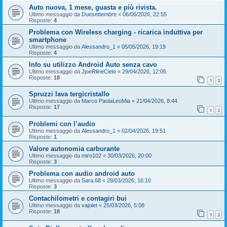
Auto nuova, 1 mese, guasta e più rivista.
Ultimo messaggio da
Duesettembre
«
06/06/2026, 22:55
Risposte:
4
Problema con Wireless charging - ricarica induttiva per
smartphone
Ultimo messaggio da
Alessandro_1
«
05/05/2026, 19:19
Risposte:
4
Info su utilizzo Android Auto senza cavo
Ultimo messaggio da
JjoeRlineCielo
«
29/04/2026, 12:05
Risposte:
18
1
2
Spruzzi lava tergicristallo
Ultimo messaggio da
Marco PaolaLeoMia
«
21/04/2026, 8:44
Risposte:
17
1
2
Problemi con l’audio
Ultimo messaggio da
Alessandro_1
«
02/04/2026, 19:51
Risposte:
1
Valore autonomia carburante
Ultimo messaggio da
miro102
«
30/03/2026, 20:00
Risposte:
3
Problema con audio android auto
Ultimo messaggio da
Sara.68
«
28/03/2026, 16:10
Risposte:
3
Contachilometri e contagiri bui
Ultimo messaggio da
vajolet
«
25/03/2026, 5:08
Risposte:
18
1
2