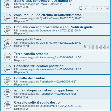
Spia Gialla, controllare luce diurna sx
Ultimo messaggio da
Pepta
«
20/03/2026, 21:17
Risposte:
99
1
7
8
9
10
…
consumo liquido circuito di raffreddamento.
Ultimo messaggio da
JjoeRlineCielo
«
19/03/2026, 19:46
Risposte:
7
Problemi con aggiornamento e con Profili di guida
Ultimo messaggio da
Duesettembre
«
17/03/2026, 20:44
Risposte:
2
Triangolo T-Cross
Ultimo messaggio da
JjoeRlineCielo
«
12/03/2026, 10:42
Risposte:
48
1
2
3
4
5
Terzo cartello stradale
Ultimo messaggio da
Alessandro_1
«
05/03/2026, 19:57
Risposte:
1
Condensa fari centrali posteriori
Ultimo messaggio da
Alessandro_1
«
05/03/2026, 19:26
Risposte:
3
Pomello del cambio
Ultimo messaggio da
Federico94
«
01/03/2026, 6:27
Risposte:
6
acqua ristagnante nel vano tappo benzina
Ultimo messaggio da
Federico94
«
01/03/2026, 6:25
Risposte:
2
Cassetto sotto il sedile destro
Ultimo messaggio da
Duesettembre
«
25/02/2026, 21:51
Risposte:
2