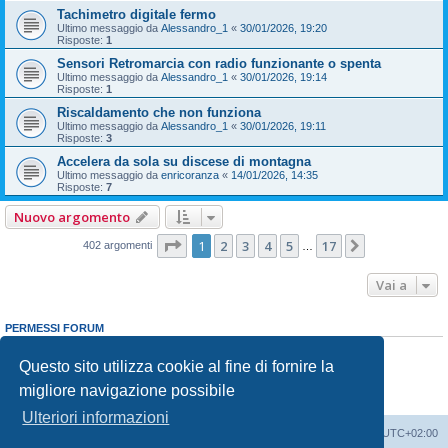
Tachimetro digitale fermo
Ultimo messaggio da
Alessandro_1
«
30/01/2026, 19:20
Risposte:
1
Sensori Retromarcia con radio funzionante o spenta
Ultimo messaggio da
Alessandro_1
«
30/01/2026, 19:14
Risposte:
1
Riscaldamento che non funziona
Ultimo messaggio da
Alessandro_1
«
30/01/2026, 19:11
Risposte:
3
Accelera da sola su discese di montagna
Ultimo messaggio da
enricoranza
«
14/01/2026, 14:35
Risposte:
7
Nuovo argomento
Pagina
1
di
17
1
2
3
4
5
17
Prossimo
402 argomenti
…
Vai a
PERMESSI FORUM
Non puoi
aprire nuovi argomenti
Non puoi
rispondere negli argomenti
Questo sito utilizza cookie al fine di fornire la
Non puoi
modificare i tuoi messaggi
migliore navigazione possibile
Non puoi
cancellare i tuoi messaggi
Non puoi
inviare allegati
Ulteriori informazioni
T-Cross Club
T-Cross Club
Tutti gli orari sono
UTC+02:00