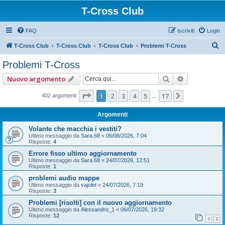
T-Cross Club
FAQ
Iscriviti
Login
C
T-Cross Club
T-Cross Club
T-Cross Club
Problemi T-Cross
e
Problemi T-Cross
r
Cerca
Ricerca ava
Nuovo argomento
c
a
Pagina
1
di
17
1
2
3
4
5
17
Prossimo
402 argomenti
…
Argomenti
Volante che macchia i vestiti?
Ultimo messaggio da
Sara.68
«
06/08/2026, 7:04
Risposte:
4
Errore fisso ultimo aggiornamento
Ultimo messaggio da
Sara.68
«
24/07/2026, 12:51
Risposte:
1
problemi audio mappe
Ultimo messaggio da
vajolet
«
24/07/2026, 7:19
Risposte:
3
Problemi [risolti] con il nuovo aggiornamento
Ultimo messaggio da
Alessandro_1
«
06/07/2026, 19:32
Risposte:
12
1
2