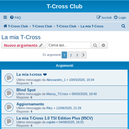
T-Cross Club
FAQ
Iscriviti
Login
C
T-Cross Club
T-Cross Club
T-Cross Club
La mia T-Cross
e
La mia T-Cross
r
Cerca
Ricerca ava
Nuovo argomento
c
a
1
2
3
Prossimo
51 argomenti
Argomenti
La mia t-cross ❤️
Ultimo messaggio da
Alessandro_1
«
10/03/2026, 19:34
Risposte:
3
Blind Spot
Ultimo messaggio da
Massy_TCross
«
05/03/2026, 18:40
Risposte:
6
Aggiornamento
Ultimo messaggio da
Riky
«
12/08/2025, 21:29
Risposte:
4
La mia T-Cross 1.0 TSI Edition Plus (95CV)
Ultimo messaggio da
vajolet
«
04/08/2025, 16:01
Risposte:
4