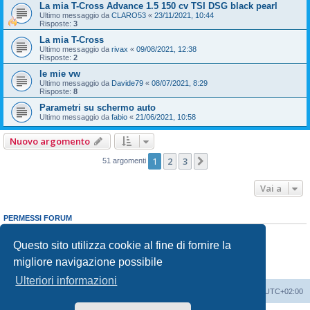
La mia T-Cross Advance 1.5 150 cv TSI DSG black pearl
Ultimo messaggio da
CLARO53
«
23/11/2021, 10:44
Risposte:
3
La mia T-Cross
Ultimo messaggio da
rivax
«
09/08/2021, 12:38
Risposte:
2
le mie vw
Ultimo messaggio da
Davide79
«
08/07/2021, 8:29
Risposte:
8
Parametri su schermo auto
Ultimo messaggio da
fabio
«
21/06/2021, 10:58
Nuovo argomento
1
2
3
Prossimo
51 argomenti
Vai a
PERMESSI FORUM
Non puoi
aprire nuovi argomenti
Non puoi
rispondere negli argomenti
Questo sito utilizza cookie al fine di fornire la
Non puoi
modificare i tuoi messaggi
migliore navigazione possibile
Non puoi
cancellare i tuoi messaggi
Non puoi
inviare allegati
Ulteriori informazioni
T-Cross Club
T-Cross Club
Tutti gli orari sono
UTC+02:00