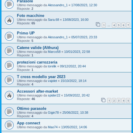
Parasole
Ultimo messaggio da
Alessandro_1
«
17/08/2023, 12:30
Risposte:
2
Foto macchine
Ultimo messaggio da
Sara.68
«
13/08/2023, 16:00
Risposte:
65
1
4
5
6
7
…
Primo UP
Ultimo messaggio da
Alessandro_1
«
05/07/2023, 23:33
Risposte:
5
Catene valide (Althura)
Ultimo messaggio da
Marco58
«
10/01/2023, 22:58
Risposte:
1
protezioni carrozzeria
Ultimo messaggio da
torelik
«
09/12/2022, 20:44
Risposte:
1
T cross modello year 2023
Ultimo messaggio da
vajolet
«
15/10/2022, 18:14
Risposte:
4
Accessori after-market
Ultimo messaggio da
spider22
«
15/09/2022, 20:42
Risposte:
46
1
2
3
4
5
Ottimo parasole
Ultimo messaggio da
Gigin78
«
25/06/2022, 10:38
Risposte:
4
App connect
Ultimo messaggio da
Mao74
«
13/05/2022, 14:06