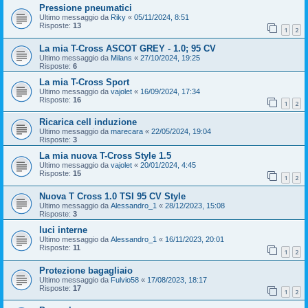
Pressione pneumatici
Ultimo messaggio da
Riky
«
05/11/2024, 8:51
Risposte:
13
1
2
La mia T-Cross ASCOT GREY - 1.0; 95 CV
Ultimo messaggio da
Milans
«
27/10/2024, 19:25
Risposte:
6
La mia T-Cross Sport
Ultimo messaggio da
vajolet
«
16/09/2024, 17:34
Risposte:
16
1
2
Ricarica cell induzione
Ultimo messaggio da
marecara
«
22/05/2024, 19:04
Risposte:
3
La mia nuova T-Cross Style 1.5
Ultimo messaggio da
vajolet
«
20/01/2024, 4:45
Risposte:
15
1
2
Nuova T Cross 1.0 TSI 95 CV Style
Ultimo messaggio da
Alessandro_1
«
28/12/2023, 15:08
Risposte:
3
luci interne
Ultimo messaggio da
Alessandro_1
«
16/11/2023, 20:01
Risposte:
11
1
2
Protezione bagagliaio
Ultimo messaggio da
Fulvio58
«
17/08/2023, 18:17
Risposte:
17
1
2