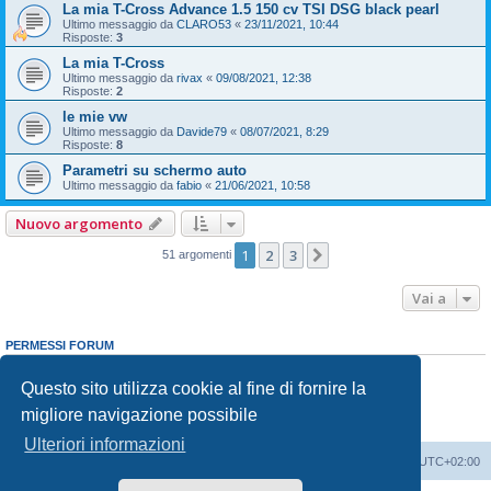
La mia T-Cross Advance 1.5 150 cv TSI DSG black pearl
Ultimo messaggio da
CLARO53
«
23/11/2021, 10:44
Risposte:
3
La mia T-Cross
Ultimo messaggio da
rivax
«
09/08/2021, 12:38
Risposte:
2
le mie vw
Ultimo messaggio da
Davide79
«
08/07/2021, 8:29
Risposte:
8
Parametri su schermo auto
Ultimo messaggio da
fabio
«
21/06/2021, 10:58
Nuovo argomento
1
2
3
Prossimo
51 argomenti
Vai a
PERMESSI FORUM
Non puoi
aprire nuovi argomenti
Non puoi
rispondere negli argomenti
Questo sito utilizza cookie al fine di fornire la
Non puoi
modificare i tuoi messaggi
migliore navigazione possibile
Non puoi
cancellare i tuoi messaggi
Non puoi
inviare allegati
Ulteriori informazioni
T-Cross Club
T-Cross Club
Tutti gli orari sono
UTC+02:00