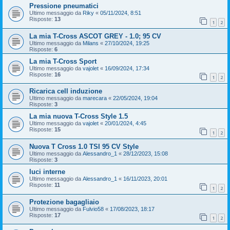
Pressione pneumatici
Ultimo messaggio da
Riky
«
05/11/2024, 8:51
Risposte:
13
1
2
La mia T-Cross ASCOT GREY - 1.0; 95 CV
Ultimo messaggio da
Milans
«
27/10/2024, 19:25
Risposte:
6
La mia T-Cross Sport
Ultimo messaggio da
vajolet
«
16/09/2024, 17:34
Risposte:
16
1
2
Ricarica cell induzione
Ultimo messaggio da
marecara
«
22/05/2024, 19:04
Risposte:
3
La mia nuova T-Cross Style 1.5
Ultimo messaggio da
vajolet
«
20/01/2024, 4:45
Risposte:
15
1
2
Nuova T Cross 1.0 TSI 95 CV Style
Ultimo messaggio da
Alessandro_1
«
28/12/2023, 15:08
Risposte:
3
luci interne
Ultimo messaggio da
Alessandro_1
«
16/11/2023, 20:01
Risposte:
11
1
2
Protezione bagagliaio
Ultimo messaggio da
Fulvio58
«
17/08/2023, 18:17
Risposte:
17
1
2