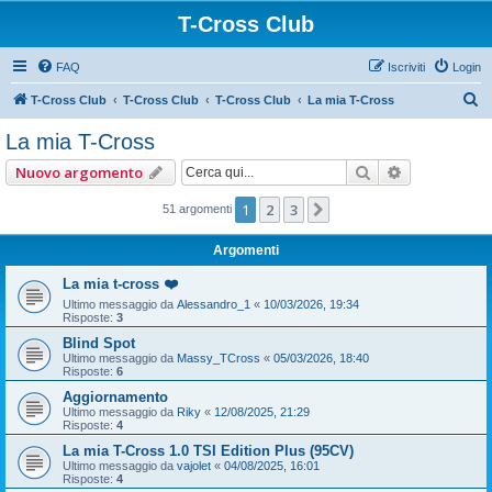
T-Cross Club
FAQ
Iscriviti
Login
C
T-Cross Club
T-Cross Club
T-Cross Club
La mia T-Cross
e
La mia T-Cross
r
Cerca
Ricerca ava
Nuovo argomento
c
a
1
2
3
Prossimo
51 argomenti
Argomenti
La mia t-cross ❤️
Ultimo messaggio da
Alessandro_1
«
10/03/2026, 19:34
Risposte:
3
Blind Spot
Ultimo messaggio da
Massy_TCross
«
05/03/2026, 18:40
Risposte:
6
Aggiornamento
Ultimo messaggio da
Riky
«
12/08/2025, 21:29
Risposte:
4
La mia T-Cross 1.0 TSI Edition Plus (95CV)
Ultimo messaggio da
vajolet
«
04/08/2025, 16:01
Risposte:
4