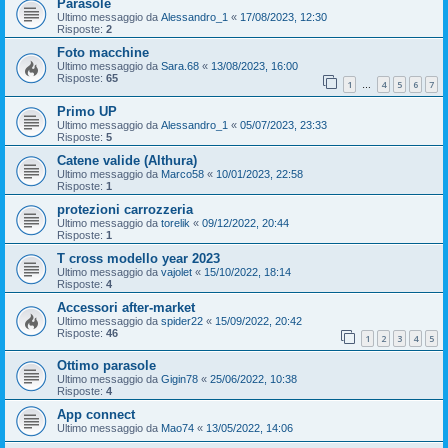
Parasole
Ultimo messaggio da
Alessandro_1
«
17/08/2023, 12:30
Risposte:
2
Foto macchine
Ultimo messaggio da
Sara.68
«
13/08/2023, 16:00
Risposte:
65
1
4
5
6
7
…
Primo UP
Ultimo messaggio da
Alessandro_1
«
05/07/2023, 23:33
Risposte:
5
Catene valide (Althura)
Ultimo messaggio da
Marco58
«
10/01/2023, 22:58
Risposte:
1
protezioni carrozzeria
Ultimo messaggio da
torelik
«
09/12/2022, 20:44
Risposte:
1
T cross modello year 2023
Ultimo messaggio da
vajolet
«
15/10/2022, 18:14
Risposte:
4
Accessori after-market
Ultimo messaggio da
spider22
«
15/09/2022, 20:42
Risposte:
46
1
2
3
4
5
Ottimo parasole
Ultimo messaggio da
Gigin78
«
25/06/2022, 10:38
Risposte:
4
App connect
Ultimo messaggio da
Mao74
«
13/05/2022, 14:06