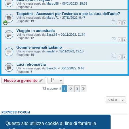
Ultimo messaggio da
Marco58
«
08/01/2023, 19:39
Risposte:
4
Tappetini - Accessori per l'esterica o per la cura dell'auto?
Ultimo messaggio da
Marco71
«
27/11/2022, 9:47
Risposte:
19
1
2
Viaggio in autostrada
Ultimo messaggio da
Sara.68
«
09/11/2022, 11:34
Risposte:
12
1
2
Gomme invernali Eskimo
Ultimo messaggio da
vajolet
«
02/11/2022, 19:10
Risposte:
16
1
2
Luci retromarcia
Ultimo messaggio da
Sara.68
«
30/10/2022, 9:46
Risposte:
7
Nuovo argomento
1
2
3
Prossimo
72 argomenti
Vai a
PERMESSI FORUM
Non puoi
aprire nuovi argomenti
Non puoi
rispondere negli argomenti
Questo sito utilizza cookie al fine di fornire la
Non puoi
modificare i tuoi messaggi