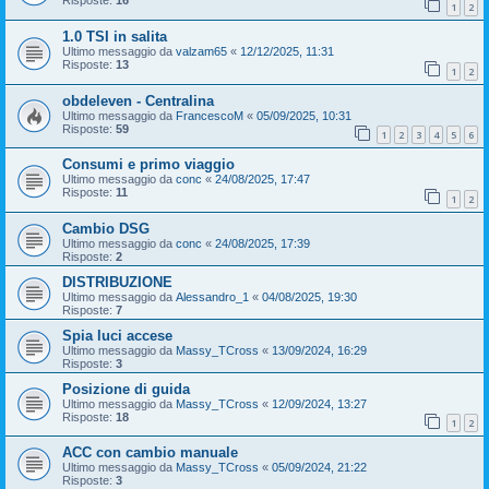
Risposte:
16
1
2
1.0 TSI in salita
Ultimo messaggio da
valzam65
«
12/12/2025, 11:31
Risposte:
13
1
2
obdeleven - Centralina
Ultimo messaggio da
FrancescoM
«
05/09/2025, 10:31
Risposte:
59
1
2
3
4
5
6
Consumi e primo viaggio
Ultimo messaggio da
conc
«
24/08/2025, 17:47
Risposte:
11
1
2
Cambio DSG
Ultimo messaggio da
conc
«
24/08/2025, 17:39
Risposte:
2
DISTRIBUZIONE
Ultimo messaggio da
Alessandro_1
«
04/08/2025, 19:30
Risposte:
7
Spia luci accese
Ultimo messaggio da
Massy_TCross
«
13/09/2024, 16:29
Risposte:
3
Posizione di guida
Ultimo messaggio da
Massy_TCross
«
12/09/2024, 13:27
Risposte:
18
1
2
ACC con cambio manuale
Ultimo messaggio da
Massy_TCross
«
05/09/2024, 21:22
Risposte:
3