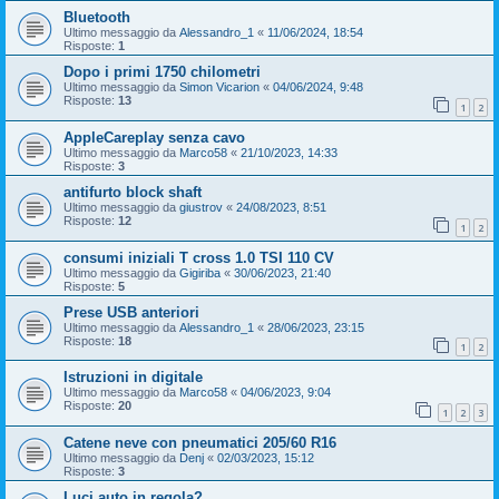
Bluetooth
Ultimo messaggio da
Alessandro_1
«
11/06/2024, 18:54
Risposte:
1
Dopo i primi 1750 chilometri
Ultimo messaggio da
Simon Vicarion
«
04/06/2024, 9:48
Risposte:
13
1
2
AppleCareplay senza cavo
Ultimo messaggio da
Marco58
«
21/10/2023, 14:33
Risposte:
3
antifurto block shaft
Ultimo messaggio da
giustrov
«
24/08/2023, 8:51
Risposte:
12
1
2
consumi iniziali T cross 1.0 TSI 110 CV
Ultimo messaggio da
Gigiriba
«
30/06/2023, 21:40
Risposte:
5
Prese USB anteriori
Ultimo messaggio da
Alessandro_1
«
28/06/2023, 23:15
Risposte:
18
1
2
Istruzioni in digitale
Ultimo messaggio da
Marco58
«
04/06/2023, 9:04
Risposte:
20
1
2
3
Catene neve con pneumatici 205/60 R16
Ultimo messaggio da
Denj
«
02/03/2023, 15:12
Risposte:
3
Luci auto in regola?