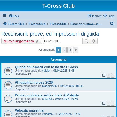
T-Cross Club
FAQ
Iscriviti
Login
C
T-Cross Club
T-Cross Club
T-Cross Club
Recensioni, prove, ed impressioni di guida
e
Recensioni, prove, ed impressioni di guida
r
Cerca
Ricerca ava
Nuovo argomento
c
a
1
2
3
Prossimo
72 argomenti
Argomenti
Quanti chilometri con le nostreT Cross
Ultimo messaggio da
vajolet
«
03/04/2026, 8:05
Risposte:
19
1
2
Affidabilità t cross 2020
Ultimo messaggio da
Massimo56
«
18/02/2026, 18:11
Risposte:
3
Prova pubblicata sulla rivista AlVolante
Ultimo messaggio da
Sara.68
«
08/02/2026, 10:30
Risposte:
12
1
2
Velocità massima
Ultimo messaggio da
valzam65
«
12/12/2025, 11:36