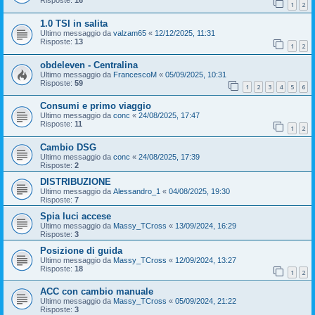
Risposte:
16
1
2
1.0 TSI in salita
Ultimo messaggio da
valzam65
«
12/12/2025, 11:31
Risposte:
13
1
2
obdeleven - Centralina
Ultimo messaggio da
FrancescoM
«
05/09/2025, 10:31
Risposte:
59
1
2
3
4
5
6
Consumi e primo viaggio
Ultimo messaggio da
conc
«
24/08/2025, 17:47
Risposte:
11
1
2
Cambio DSG
Ultimo messaggio da
conc
«
24/08/2025, 17:39
Risposte:
2
DISTRIBUZIONE
Ultimo messaggio da
Alessandro_1
«
04/08/2025, 19:30
Risposte:
7
Spia luci accese
Ultimo messaggio da
Massy_TCross
«
13/09/2024, 16:29
Risposte:
3
Posizione di guida
Ultimo messaggio da
Massy_TCross
«
12/09/2024, 13:27
Risposte:
18
1
2
ACC con cambio manuale
Ultimo messaggio da
Massy_TCross
«
05/09/2024, 21:22
Risposte:
3