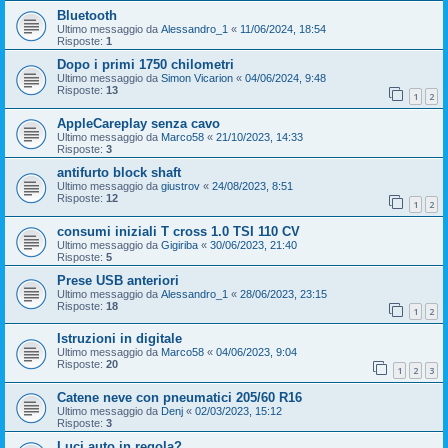
Bluetooth
Ultimo messaggio da
Alessandro_1
«
11/06/2024, 18:54
Risposte:
1
Dopo i primi 1750 chilometri
Ultimo messaggio da
Simon Vicarion
«
04/06/2024, 9:48
Risposte:
13
1
2
AppleCareplay senza cavo
Ultimo messaggio da
Marco58
«
21/10/2023, 14:33
Risposte:
3
antifurto block shaft
Ultimo messaggio da
giustrov
«
24/08/2023, 8:51
Risposte:
12
1
2
consumi iniziali T cross 1.0 TSI 110 CV
Ultimo messaggio da
Gigiriba
«
30/06/2023, 21:40
Risposte:
5
Prese USB anteriori
Ultimo messaggio da
Alessandro_1
«
28/06/2023, 23:15
Risposte:
18
1
2
Istruzioni in digitale
Ultimo messaggio da
Marco58
«
04/06/2023, 9:04
Risposte:
20
1
2
3
Catene neve con pneumatici 205/60 R16
Ultimo messaggio da
Denj
«
02/03/2023, 15:12
Risposte:
3
Luci auto in regola?