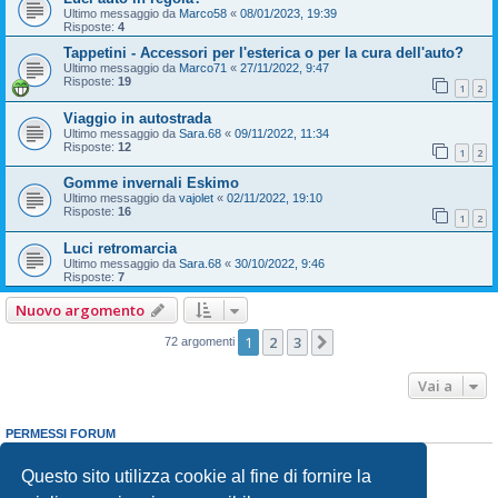
Ultimo messaggio da
Marco58
«
08/01/2023, 19:39
Risposte:
4
Tappetini - Accessori per l'esterica o per la cura dell'auto?
Ultimo messaggio da
Marco71
«
27/11/2022, 9:47
Risposte:
19
1
2
Viaggio in autostrada
Ultimo messaggio da
Sara.68
«
09/11/2022, 11:34
Risposte:
12
1
2
Gomme invernali Eskimo
Ultimo messaggio da
vajolet
«
02/11/2022, 19:10
Risposte:
16
1
2
Luci retromarcia
Ultimo messaggio da
Sara.68
«
30/10/2022, 9:46
Risposte:
7
Nuovo argomento
1
2
3
Prossimo
72 argomenti
Vai a
PERMESSI FORUM
Non puoi
aprire nuovi argomenti
Non puoi
rispondere negli argomenti
Questo sito utilizza cookie al fine di fornire la
Non puoi
modificare i tuoi messaggi