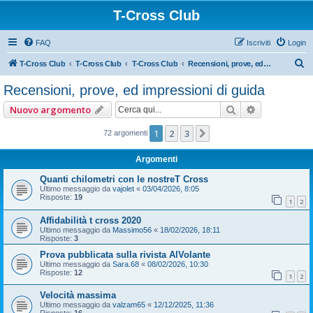
T-Cross Club
FAQ
Iscriviti
Login
C
T-Cross Club
T-Cross Club
T-Cross Club
Recensioni, prove, ed impressioni di guida
e
Recensioni, prove, ed impressioni di guida
r
Cerca
Ricerca ava
Nuovo argomento
c
a
1
2
3
Prossimo
72 argomenti
Argomenti
Quanti chilometri con le nostreT Cross
Ultimo messaggio da
vajolet
«
03/04/2026, 8:05
Risposte:
19
1
2
Affidabilità t cross 2020
Ultimo messaggio da
Massimo56
«
18/02/2026, 18:11
Risposte:
3
Prova pubblicata sulla rivista AlVolante
Ultimo messaggio da
Sara.68
«
08/02/2026, 10:30
Risposte:
12
1
2
Velocità massima
Ultimo messaggio da
valzam65
«
12/12/2025, 11:36