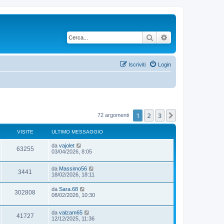
Cerca
Ricerca avanzata
Iscriviti
Login
1
2
3
Prossimo
72 argomenti
VISITE
ULTIMO MESSAGGIO
da
vajolet
63255
03/04/2026, 8:05
da
Massimo56
3441
18/02/2026, 18:11
da
Sara.68
302808
08/02/2026, 10:30
da
valzam65
41727
12/12/2025, 11:36