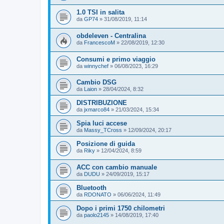
1.0 TSI in salita
da
GP74
»
31/08/2019, 11:14
obdeleven - Centralina
da
FrancescoM
»
22/08/2019, 12:30
Consumi e primo viaggio
da
winnychef
»
06/08/2023, 16:29
Cambio DSG
da
Laion
»
28/04/2024, 8:32
DISTRIBUZIONE
da
jxmarco84
»
21/03/2024, 15:34
Spia luci accese
da
Massy_TCross
»
12/09/2024, 20:17
Posizione di guida
da
Riky
»
12/04/2024, 8:59
ACC con cambio manuale
da
DUDU
»
24/09/2019, 15:17
Bluetooth
da
RDONATO
»
06/06/2024, 11:49
Dopo i primi 1750 chilometri
da
paolo2145
»
14/08/2019, 17:40