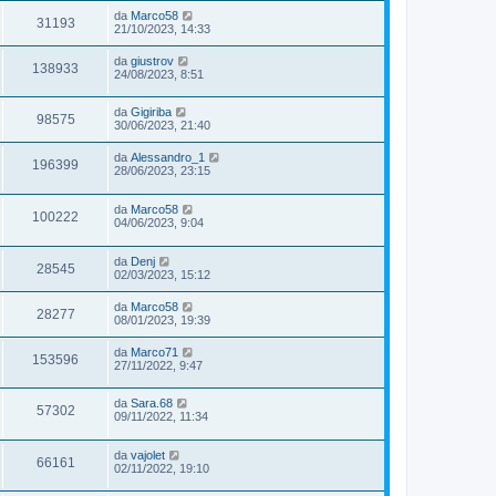
da
Marco58
31193
21/10/2023, 14:33
da
giustrov
138933
24/08/2023, 8:51
da
Gigiriba
98575
30/06/2023, 21:40
da
Alessandro_1
196399
28/06/2023, 23:15
da
Marco58
100222
04/06/2023, 9:04
da
Denj
28545
02/03/2023, 15:12
da
Marco58
28277
08/01/2023, 19:39
da
Marco71
153596
27/11/2022, 9:47
da
Sara.68
57302
09/11/2022, 11:34
da
vajolet
66161
02/11/2022, 19:10