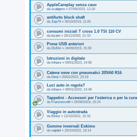
AppleCareplay senza cavo
da
scaligero
»
07/09/2023, 12:20
antifurto block shaft
da
Zep74
»
30/10/2019, 11:05
consumi iniziali T cross 1.0 TSI 110 CV
da
lucam
»
26/12/2020, 21:33
Prese USB anteriori
da
DUDU
»
24/09/2019, 15:30
Istruzioni in digitale
da
mhaxx
»
09/01/2023, 14:06
Catene neve con pneumatici 205/60 R16
da
Denj
»
20/02/2023, 23:19
Luci auto in regola?
da
mhaxx
»
08/01/2023, 14:48
Tappetini - Accessori per l'esterica o per la cur
da
FrancescoM
»
25/08/2019, 15:24
Viaggio in autostrada
da
Elvioz
»
12/10/2022, 15:32
Gomme invernali Eskimo
da
vajolet
»
29/10/2022, 19:14