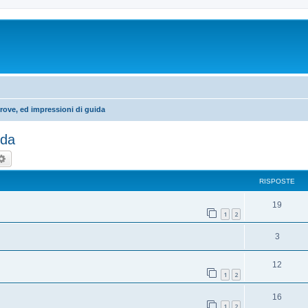
rove, ed impressioni di guida
ida
rca
Ricerca avanzata
RISPOSTE
19
1
2
3
12
1
2
16
1
2