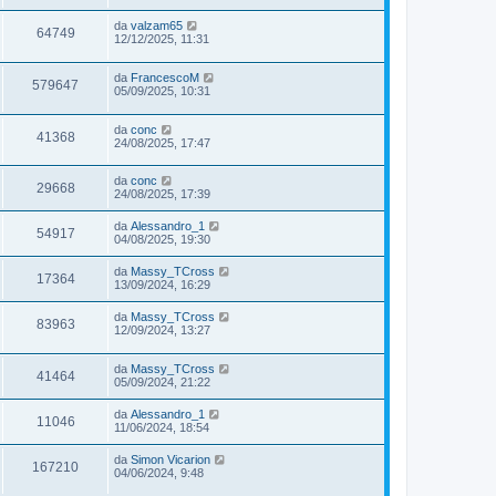
da
valzam65
64749
12/12/2025, 11:31
da
FrancescoM
579647
05/09/2025, 10:31
da
conc
41368
24/08/2025, 17:47
da
conc
29668
24/08/2025, 17:39
da
Alessandro_1
54917
04/08/2025, 19:30
da
Massy_TCross
17364
13/09/2024, 16:29
da
Massy_TCross
83963
12/09/2024, 13:27
da
Massy_TCross
41464
05/09/2024, 21:22
da
Alessandro_1
11046
11/06/2024, 18:54
da
Simon Vicarion
167210
04/06/2024, 9:48