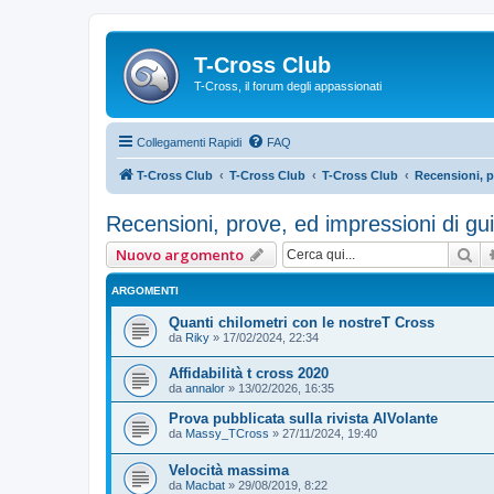
T-Cross Club
T-Cross, il forum degli appassionati
Collegamenti Rapidi
FAQ
T-Cross Club
T-Cross Club
T-Cross Club
Recensioni, p
Recensioni, prove, ed impressioni di gu
Ce
Nuovo argomento
ARGOMENTI
Quanti chilometri con le nostreT Cross
da
Riky
»
17/02/2024, 22:34
Affidabilità t cross 2020
da
annalor
»
13/02/2026, 16:35
Prova pubblicata sulla rivista AlVolante
da
Massy_TCross
»
27/11/2024, 19:40
Velocità massima
da
Macbat
»
29/08/2019, 8:22