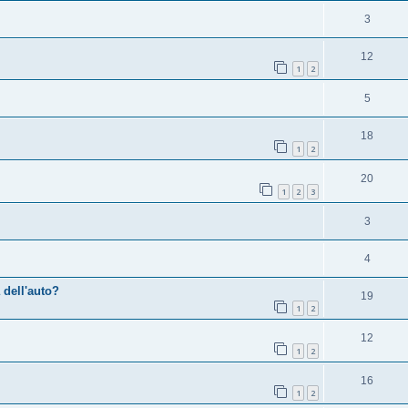
3
12
1
2
5
18
1
2
20
1
2
3
3
4
a dell'auto?
19
1
2
12
1
2
16
1
2