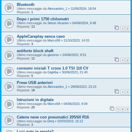
Bluetooth
Ultimo messaggio da
Alessandro_1
«
11/06/2024, 18:54
Risposte:
1
Dopo i primi 1750 chilometri
Ultimo messaggio da
Simon Vicarion
«
04/06/2024, 9:48
Risposte:
13
1
2
AppleCareplay senza cavo
Ultimo messaggio da
Marco58
«
21/10/2023, 14:33
Risposte:
3
antifurto block shaft
Ultimo messaggio da
giustrov
«
24/08/2023, 8:51
Risposte:
12
1
2
consumi iniziali T cross 1.0 TSI 110 CV
Ultimo messaggio da
Gigiriba
«
30/06/2023, 21:40
Risposte:
5
Prese USB anteriori
Ultimo messaggio da
Alessandro_1
«
28/06/2023, 23:15
Risposte:
18
1
2
Istruzioni in digitale
Ultimo messaggio da
Marco58
«
04/06/2023, 9:04
Risposte:
20
1
2
3
Catene neve con pneumatici 205/60 R16
Ultimo messaggio da
Denj
«
02/03/2023, 15:12
Risposte:
3
Luci auto in regola?