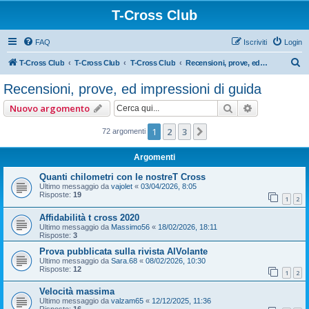
T-Cross Club
FAQ
Iscriviti
Login
C
T-Cross Club
T-Cross Club
T-Cross Club
Recensioni, prove, ed impressioni di guida
e
Recensioni, prove, ed impressioni di guida
r
Cerca
Ricerca ava
Nuovo argomento
c
a
1
2
3
Prossimo
72 argomenti
Argomenti
Quanti chilometri con le nostreT Cross
Ultimo messaggio da
vajolet
«
03/04/2026, 8:05
Risposte:
19
1
2
Affidabilità t cross 2020
Ultimo messaggio da
Massimo56
«
18/02/2026, 18:11
Risposte:
3
Prova pubblicata sulla rivista AlVolante
Ultimo messaggio da
Sara.68
«
08/02/2026, 10:30
Risposte:
12
1
2
Velocità massima
Ultimo messaggio da
valzam65
«
12/12/2025, 11:36