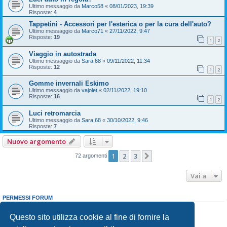
Ultimo messaggio da
Marco58
«
08/01/2023, 19:39
Risposte:
4
Tappetini - Accessori per l'esterica o per la cura dell'auto?
Ultimo messaggio da
Marco71
«
27/11/2022, 9:47
Risposte:
19
1
2
Viaggio in autostrada
Ultimo messaggio da
Sara.68
«
09/11/2022, 11:34
Risposte:
12
1
2
Gomme invernali Eskimo
Ultimo messaggio da
vajolet
«
02/11/2022, 19:10
Risposte:
16
1
2
Luci retromarcia
Ultimo messaggio da
Sara.68
«
30/10/2022, 9:46
Risposte:
7
Nuovo argomento
1
2
3
Prossimo
72 argomenti
Vai a
PERMESSI FORUM
Non puoi
aprire nuovi argomenti
Non puoi
rispondere negli argomenti
Questo sito utilizza cookie al fine di fornire la
Non puoi
modificare i tuoi messaggi