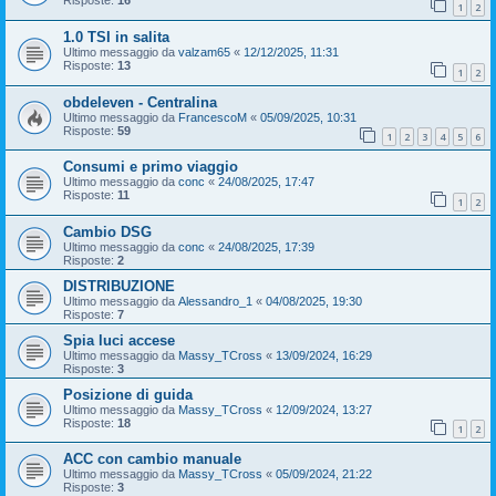
Risposte:
16
1
2
1.0 TSI in salita
Ultimo messaggio da
valzam65
«
12/12/2025, 11:31
Risposte:
13
1
2
obdeleven - Centralina
Ultimo messaggio da
FrancescoM
«
05/09/2025, 10:31
Risposte:
59
1
2
3
4
5
6
Consumi e primo viaggio
Ultimo messaggio da
conc
«
24/08/2025, 17:47
Risposte:
11
1
2
Cambio DSG
Ultimo messaggio da
conc
«
24/08/2025, 17:39
Risposte:
2
DISTRIBUZIONE
Ultimo messaggio da
Alessandro_1
«
04/08/2025, 19:30
Risposte:
7
Spia luci accese
Ultimo messaggio da
Massy_TCross
«
13/09/2024, 16:29
Risposte:
3
Posizione di guida
Ultimo messaggio da
Massy_TCross
«
12/09/2024, 13:27
Risposte:
18
1
2
ACC con cambio manuale
Ultimo messaggio da
Massy_TCross
«
05/09/2024, 21:22
Risposte:
3