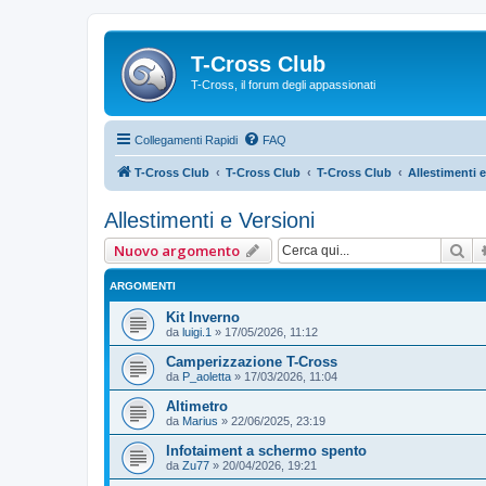
T-Cross Club
T-Cross, il forum degli appassionati
Collegamenti Rapidi
FAQ
T-Cross Club
T-Cross Club
T-Cross Club
Allestimenti e
Allestimenti e Versioni
Ce
Nuovo argomento
ARGOMENTI
Kit Inverno
da
luigi.1
»
17/05/2026, 11:12
Camperizzazione T-Cross
da
P_aoletta
»
17/03/2026, 11:04
Altimetro
da
Marius
»
22/06/2025, 23:19
Infotaiment a schermo spento
da
Zu77
»
20/04/2026, 19:21