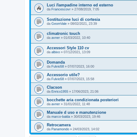
Luci /lampadine interno ed esterno
da
Francescovr
»
27/08/2019, 7:05
Sostituzione luci di cortesia
da
GeomVale
»
08/02/2021, 23:39
climatronic touch
da
avner
»
01/03/2022, 10:40
Accessori Style 110 cv
da
albixo
»
07/12/2021, 13:09
Domanda
da
Fulvio58
»
07/07/2023, 16:00
Accessorio utile?
da
Fulvio58
»
07/07/2023, 15:58
Clacson
da
Enrico1955
»
17/06/2023, 21:06
bocchette aria condizionata posteriori
da
avner
»
31/01/2022, 11:48
Manuale d uso e manutenzione
da
marco-balda
»
30/03/2023, 19:46
Retrocamera
da
Panamondo
»
24/03/2023, 14:02