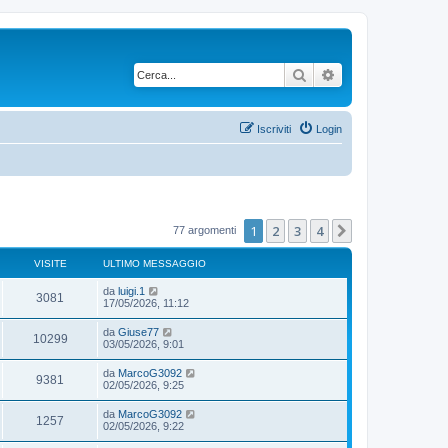
Cerca
Ricerca avanzata
Iscriviti
Login
1
2
3
4
Prossimo
77 argomenti
VISITE
ULTIMO MESSAGGIO
da
luigi.1
3081
17/05/2026, 11:12
da
Giuse77
10299
03/05/2026, 9:01
da
MarcoG3092
9381
02/05/2026, 9:25
da
MarcoG3092
1257
02/05/2026, 9:22