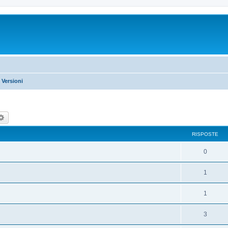
 Versioni
rca
Ricerca avanzata
RISPOSTE
0
1
1
3