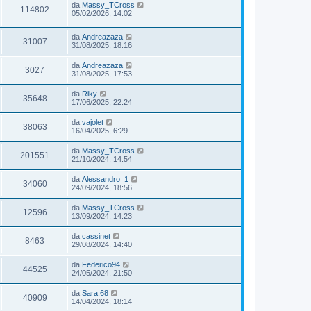
da
Massy_TCross
114802
05/02/2026, 14:02
da
Andreazaza
31007
31/08/2025, 18:16
da
Andreazaza
3027
31/08/2025, 17:53
da
Riky
35648
17/06/2025, 22:24
da
vajolet
38063
16/04/2025, 6:29
da
Massy_TCross
201551
21/10/2024, 14:54
da
Alessandro_1
34060
24/09/2024, 18:56
da
Massy_TCross
12596
13/09/2024, 14:23
da
cassinet
8463
29/08/2024, 14:40
da
Federico94
44525
24/05/2024, 21:50
da
Sara.68
40909
14/04/2024, 18:14