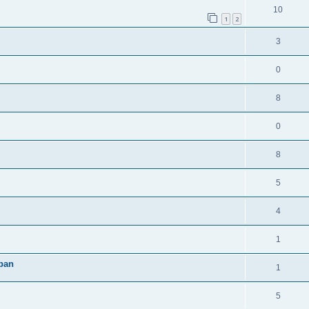
10
1
2
3
0
8
0
8
5
4
1
rban
1
5