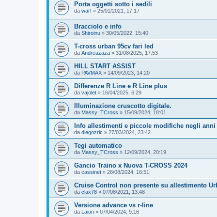
Porta oggetti sotto i sedili
da
warf
»
25/01/2021, 17:17
Bracciolo e info
da
Shiroinu
»
30/05/2022, 15:40
T-cross urban 95cv fari led
da
Andreazaza
»
31/08/2025, 17:53
HILL START ASSIST
da
PAVMAX
»
14/09/2023, 14:20
Differenze R Line e R Line plus
da
vajolet
»
16/04/2025, 6:29
Illuminazione cruscotto digitale.
da
Massy_TCross
»
15/09/2024, 18:01
Info allestimenti e piccole modifiche negli anni
da
diegozric
»
27/03/2024, 23:42
Tegi automatico
da
Massy_TCross
»
12/09/2024, 20:19
Gancio Traino x Nuova T-CROSS 2024
da
cassinet
»
28/08/2024, 16:51
Cruise Control non presente su allestimento U
da
clax78
»
07/08/2021, 13:48
Versione advance vs r-line
da
Laion
»
07/04/2024, 9:16