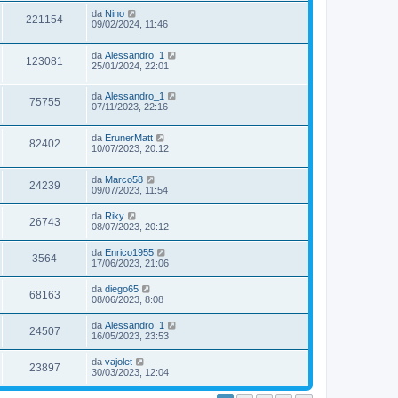
da
Nino
221154
09/02/2024, 11:46
da
Alessandro_1
123081
25/01/2024, 22:01
da
Alessandro_1
75755
07/11/2023, 22:16
da
ErunerMatt
82402
10/07/2023, 20:12
da
Marco58
24239
09/07/2023, 11:54
da
Riky
26743
08/07/2023, 20:12
da
Enrico1955
3564
17/06/2023, 21:06
da
diego65
68163
08/06/2023, 8:08
da
Alessandro_1
24507
16/05/2023, 23:53
da
vajolet
23897
30/03/2023, 12:04