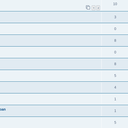
10
1
2
3
0
8
0
8
5
4
1
rban
1
5