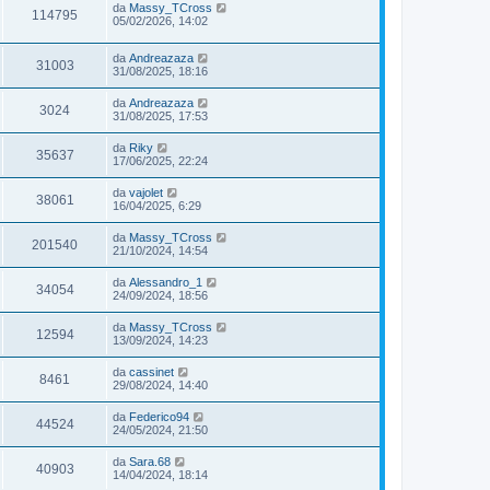
da
Massy_TCross
114795
05/02/2026, 14:02
da
Andreazaza
31003
31/08/2025, 18:16
da
Andreazaza
3024
31/08/2025, 17:53
da
Riky
35637
17/06/2025, 22:24
da
vajolet
38061
16/04/2025, 6:29
da
Massy_TCross
201540
21/10/2024, 14:54
da
Alessandro_1
34054
24/09/2024, 18:56
da
Massy_TCross
12594
13/09/2024, 14:23
da
cassinet
8461
29/08/2024, 14:40
da
Federico94
44524
24/05/2024, 21:50
da
Sara.68
40903
14/04/2024, 18:14