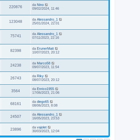
da
Nino
220876
09/02/2024, 11:46
da
Alessandro_1
123048
25/01/2024, 22:01
da
Alessandro_1
75741
07/11/2023, 22:16
da
ErunerMatt
82398
10/07/2023, 20:12
da
Marco58
24238
09/07/2023, 11:54
da
Riky
26743
08/07/2023, 20:12
da
Enrico1955
3564
17/06/2023, 21:06
da
diego65
68161
08/06/2023, 8:08
da
Alessandro_1
24507
16/05/2023, 23:53
da
vajolet
23896
30/03/2023, 12:04