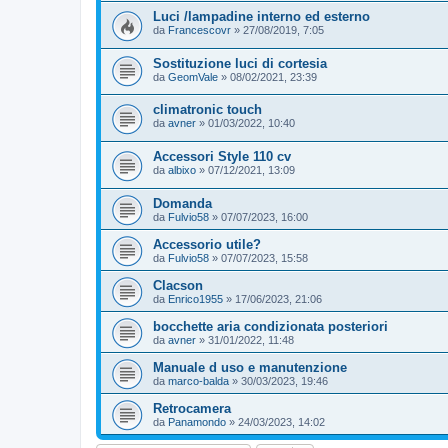
Luci /lampadine interno ed esterno
da
Francescovr
»
27/08/2019, 7:05
Sostituzione luci di cortesia
da
GeomVale
»
08/02/2021, 23:39
climatronic touch
da
avner
»
01/03/2022, 10:40
Accessori Style 110 cv
da
albixo
»
07/12/2021, 13:09
Domanda
da
Fulvio58
»
07/07/2023, 16:00
Accessorio utile?
da
Fulvio58
»
07/07/2023, 15:58
Clacson
da
Enrico1955
»
17/06/2023, 21:06
bocchette aria condizionata posteriori
da
avner
»
31/01/2022, 11:48
Manuale d uso e manutenzione
da
marco-balda
»
30/03/2023, 19:46
Retrocamera
da
Panamondo
»
24/03/2023, 14:02