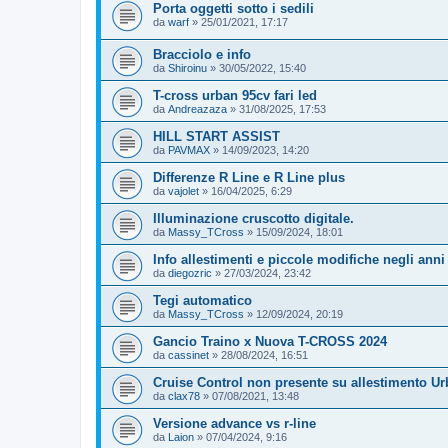
Porta oggetti sotto i sedili
da
warf
»
25/01/2021, 17:17
Bracciolo e info
da
Shiroinu
»
30/05/2022, 15:40
T-cross urban 95cv fari led
da
Andreazaza
»
31/08/2025, 17:53
HILL START ASSIST
da
PAVMAX
»
14/09/2023, 14:20
Differenze R Line e R Line plus
da
vajolet
»
16/04/2025, 6:29
Illuminazione cruscotto digitale.
da
Massy_TCross
»
15/09/2024, 18:01
Info allestimenti e piccole modifiche negli anni
da
diegozric
»
27/03/2024, 23:42
Tegi automatico
da
Massy_TCross
»
12/09/2024, 20:19
Gancio Traino x Nuova T-CROSS 2024
da
cassinet
»
28/08/2024, 16:51
Cruise Control non presente su allestimento U
da
clax78
»
07/08/2021, 13:48
Versione advance vs r-line
da
Laion
»
07/04/2024, 9:16