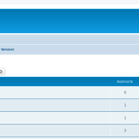
 Versioni
rca
Ricerca avanzata
RISPOSTE
0
1
1
3