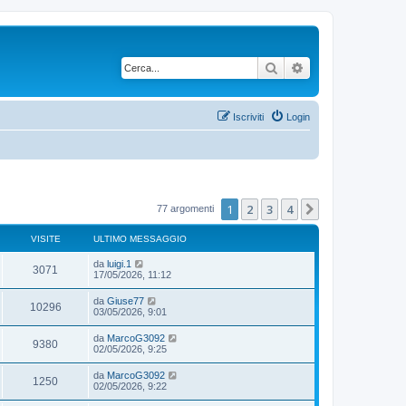
Cerca
Ricerca avanzata
Iscriviti
Login
1
2
3
4
Prossimo
77 argomenti
VISITE
ULTIMO MESSAGGIO
da
luigi.1
3071
17/05/2026, 11:12
da
Giuse77
10296
03/05/2026, 9:01
da
MarcoG3092
9380
02/05/2026, 9:25
da
MarcoG3092
1250
02/05/2026, 9:22