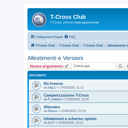
T-Cross Club
T-Cross, il forum degli appassionati
Collegamenti Rapidi
FAQ
T-Cross Club
T-Cross Club
T-Cross Club
Allestimenti e
Allestimenti e Versioni
Ce
Nuovo argomento
ARGOMENTI
Kit Inverno
da
luigi.1
»
17/05/2026, 11:12
Camperizzazione T-Cross
da
P_aoletta
»
17/03/2026, 11:04
Altimetro
da
Marius
»
22/06/2025, 23:19
Infotaiment a schermo spento
da
Zu77
»
20/04/2026, 19:21