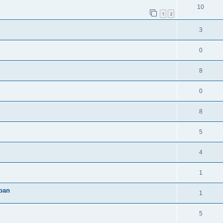
10
1
2
3
0
8
0
8
5
4
1
rban
1
5