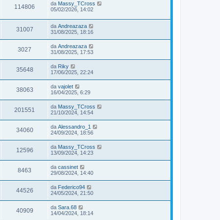
da
Massy_TCross
114806
05/02/2026, 14:02
da
Andreazaza
31007
31/08/2025, 18:16
da
Andreazaza
3027
31/08/2025, 17:53
da
Riky
35648
17/06/2025, 22:24
da
vajolet
38063
16/04/2025, 6:29
da
Massy_TCross
201551
21/10/2024, 14:54
da
Alessandro_1
34060
24/09/2024, 18:56
da
Massy_TCross
12596
13/09/2024, 14:23
da
cassinet
8463
29/08/2024, 14:40
da
Federico94
44526
24/05/2024, 21:50
da
Sara.68
40909
14/04/2024, 18:14