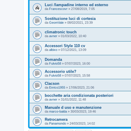
Luci /lampadine interno ed esterno
da
Francescovr
»
27/08/2019, 7:05
Sostituzione luci di cortesia
da
GeomVale
»
08/02/2021, 23:39
climatronic touch
da
avner
»
01/03/2022, 10:40
Accessori Style 110 cv
da
albixo
»
07/12/2021, 13:09
Domanda
da
Fulvio58
»
07/07/2023, 16:00
Accessorio utile?
da
Fulvio58
»
07/07/2023, 15:58
Clacson
da
Enrico1955
»
17/06/2023, 21:06
bocchette aria condizionata posteriori
da
avner
»
31/01/2022, 11:48
Manuale d uso e manutenzione
da
marco-balda
»
30/03/2023, 19:46
Retrocamera
da
Panamondo
»
24/03/2023, 14:02