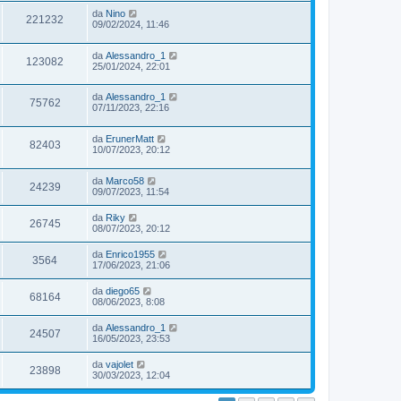
da
Nino
221232
09/02/2024, 11:46
da
Alessandro_1
123082
25/01/2024, 22:01
da
Alessandro_1
75762
07/11/2023, 22:16
da
ErunerMatt
82403
10/07/2023, 20:12
da
Marco58
24239
09/07/2023, 11:54
da
Riky
26745
08/07/2023, 20:12
da
Enrico1955
3564
17/06/2023, 21:06
da
diego65
68164
08/06/2023, 8:08
da
Alessandro_1
24507
16/05/2023, 23:53
da
vajolet
23898
30/03/2023, 12:04