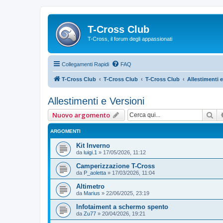
T-Cross Club
T-Cross, il forum degli appassionati
Collegamenti Rapidi
FAQ
T-Cross Club
T-Cross Club
T-Cross Club
Allestimenti e
Allestimenti e Versioni
Ce
Nuovo argomento
ARGOMENTI
Kit Inverno
da
luigi.1
»
17/05/2026, 11:12
Camperizzazione T-Cross
da
P_aoletta
»
17/03/2026, 11:04
Altimetro
da
Marius
»
22/06/2025, 23:19
Infotaiment a schermo spento
da
Zu77
»
20/04/2026, 19:21