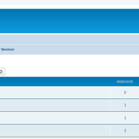
 Versioni
rca
Ricerca avanzata
RISPOSTE
0
1
1
3