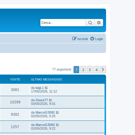
Cerca
Ricerca avanzata
Iscriviti
Login
1
2
3
4
Prossimo
77 argomenti
VISITE
ULTIMO MESSAGGIO
da
luigi.1
3081
17/05/2026, 11:12
da
Giuse77
10299
03/05/2026, 9:01
da
MarcoG3092
9382
02/05/2026, 9:25
da
MarcoG3092
1257
02/05/2026, 9:22