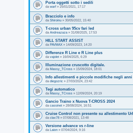
Porta oggetti sotto i sedili
da
warf
»
25/01/2021, 17:17
Bracciolo e info
da
Shiroinu
»
30/05/2022, 15:40
T-cross urban 95cv fari led
da
Andreazaza
»
31/08/2025, 17:53
HILL START ASSIST
da
PAVMAX
»
14/09/2023, 14:20
Differenze R Line e R Line plus
da
vajolet
»
16/04/2025, 6:29
Illuminazione cruscotto digitale.
da
Massy_TCross
»
15/09/2024, 18:01
Info allestimenti e piccole modifiche negli anni
da
diegozric
»
27/03/2024, 23:42
Tegi automatico
da
Massy_TCross
»
12/09/2024, 20:19
Gancio Traino x Nuova T-CROSS 2024
da
cassinet
»
28/08/2024, 16:51
Cruise Control non presente su allestimento U
da
clax78
»
07/08/2021, 13:48
Versione advance vs r-line
da
Laion
»
07/04/2024, 9:16