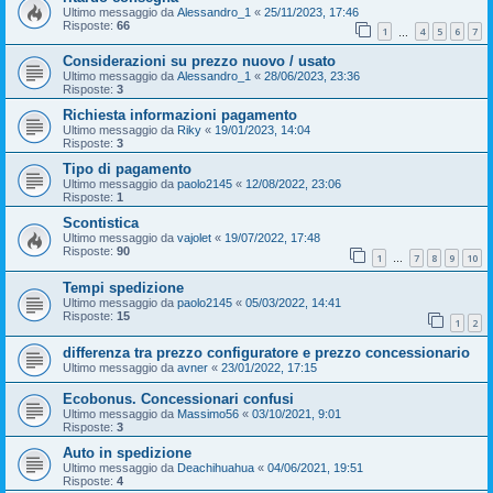
Ultimo messaggio da
Alessandro_1
«
25/11/2023, 17:46
Risposte:
66
1
4
5
6
7
…
Considerazioni su prezzo nuovo / usato
Ultimo messaggio da
Alessandro_1
«
28/06/2023, 23:36
Risposte:
3
Richiesta informazioni pagamento
Ultimo messaggio da
Riky
«
19/01/2023, 14:04
Risposte:
3
Tipo di pagamento
Ultimo messaggio da
paolo2145
«
12/08/2022, 23:06
Risposte:
1
Scontistica
Ultimo messaggio da
vajolet
«
19/07/2022, 17:48
Risposte:
90
1
7
8
9
10
…
Tempi spedizione
Ultimo messaggio da
paolo2145
«
05/03/2022, 14:41
Risposte:
15
1
2
differenza tra prezzo configuratore e prezzo concessionario
Ultimo messaggio da
avner
«
23/01/2022, 17:15
Ecobonus. Concessionari confusi
Ultimo messaggio da
Massimo56
«
03/10/2021, 9:01
Risposte:
3
Auto in spedizione
Ultimo messaggio da
Deachihuahua
«
04/06/2021, 19:51
Risposte:
4