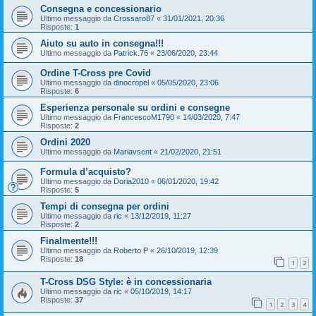
Consegna e concessionario
Ultimo messaggio da
Crossaro87
«
31/01/2021, 20:36
Risposte:
1
Aiuto su auto in consegna!!!
Ultimo messaggio da
Patrick.76
«
23/06/2020, 23:44
Ordine T-Cross pre Covid
Ultimo messaggio da
dinocropel
«
05/05/2020, 23:06
Risposte:
6
Esperienza personale su ordini e consegne
Ultimo messaggio da
FrancescoM1790
«
14/03/2020, 7:47
Risposte:
2
Ordini 2020
Ultimo messaggio da
Mariavscnt
«
21/02/2020, 21:51
Formula d’acquisto?
Ultimo messaggio da
Doria2010
«
06/01/2020, 19:42
Risposte:
5
Tempi di consegna per ordini
Ultimo messaggio da
ric
«
13/12/2019, 11:27
Risposte:
2
Finalmente!!!
Ultimo messaggio da
Roberto P
«
26/10/2019, 12:39
Risposte:
18
1
2
T-Cross DSG Style: è in concessionaria
Ultimo messaggio da
ric
«
05/10/2019, 14:17
Risposte:
37
1
2
3
4