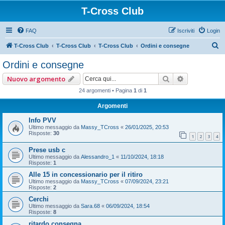
T-Cross Club
FAQ
Iscriviti
Login
C
T-Cross Club
T-Cross Club
T-Cross Club
Ordini e consegne
e
Ordini e consegne
r
Cerca
Ricerca ava
Nuovo argomento
c
24 argomenti • Pagina
1
di
1
a
Argomenti
Info PVV
Ultimo messaggio da
Massy_TCross
«
26/01/2025, 20:53
Risposte:
30
1
2
3
4
Prese usb c
Ultimo messaggio da
Alessandro_1
«
11/10/2024, 18:18
Risposte:
1
Alle 15 in concessionario per il ritiro
Ultimo messaggio da
Massy_TCross
«
07/09/2024, 23:21
Risposte:
2
Cerchi
Ultimo messaggio da
Sara.68
«
06/09/2024, 18:54
Risposte:
8
ritardo consegna