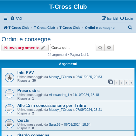
T-Cross Club
FAQ
Iscriviti
Login
C
T-Cross Club
T-Cross Club
T-Cross Club
Ordini e consegne
e
Ordini e consegne
r
Cerca
Ricerca ava
Nuovo argomento
c
24 argomenti • Pagina
1
di
1
a
Argomenti
Info PVV
Ultimo messaggio da
Massy_TCross
«
26/01/2025, 20:53
Risposte:
30
1
2
3
4
Prese usb c
Ultimo messaggio da
Alessandro_1
«
11/10/2024, 18:18
Risposte:
1
Alle 15 in concessionario per il ritiro
Ultimo messaggio da
Massy_TCross
«
07/09/2024, 23:21
Risposte:
2
Cerchi
Ultimo messaggio da
Sara.68
«
06/09/2024, 18:54
Risposte:
8
ritardo consegna