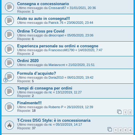
Consegna e concessionario
Ultimo messaggio da
Crossaro87
«
31/01/2021, 20:36
Risposte:
1
Aiuto su auto in consegna!!!
Ultimo messaggio da
Patrick.76
«
23/06/2020, 23:44
Ordine T-Cross pre Covid
Ultimo messaggio da
dinocropel
«
05/05/2020, 23:06
Risposte:
6
Esperienza personale su ordini e consegne
Ultimo messaggio da
FrancescoM1790
«
14/03/2020, 7:47
Risposte:
2
Ordini 2020
Ultimo messaggio da
Mariavscnt
«
21/02/2020, 21:51
Formula d’acquisto?
Ultimo messaggio da
Doria2010
«
06/01/2020, 19:42
Risposte:
5
Tempi di consegna per ordini
Ultimo messaggio da
ric
«
13/12/2019, 11:27
Risposte:
2
Finalmente!!!
Ultimo messaggio da
Roberto P
«
26/10/2019, 12:39
Risposte:
18
1
2
T-Cross DSG Style: è in concessionaria
Ultimo messaggio da
ric
«
05/10/2019, 14:17
Risposte:
37
1
2
3
4