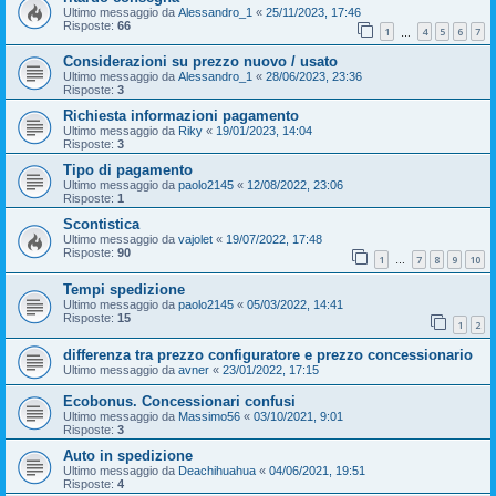
Ultimo messaggio da
Alessandro_1
«
25/11/2023, 17:46
Risposte:
66
1
4
5
6
7
…
Considerazioni su prezzo nuovo / usato
Ultimo messaggio da
Alessandro_1
«
28/06/2023, 23:36
Risposte:
3
Richiesta informazioni pagamento
Ultimo messaggio da
Riky
«
19/01/2023, 14:04
Risposte:
3
Tipo di pagamento
Ultimo messaggio da
paolo2145
«
12/08/2022, 23:06
Risposte:
1
Scontistica
Ultimo messaggio da
vajolet
«
19/07/2022, 17:48
Risposte:
90
1
7
8
9
10
…
Tempi spedizione
Ultimo messaggio da
paolo2145
«
05/03/2022, 14:41
Risposte:
15
1
2
differenza tra prezzo configuratore e prezzo concessionario
Ultimo messaggio da
avner
«
23/01/2022, 17:15
Ecobonus. Concessionari confusi
Ultimo messaggio da
Massimo56
«
03/10/2021, 9:01
Risposte:
3
Auto in spedizione
Ultimo messaggio da
Deachihuahua
«
04/06/2021, 19:51
Risposte:
4