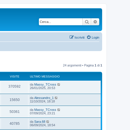
Cerca
Ricerca avanzata
Iscriviti
Login
24 argomenti • Pagina
1
di
1
VISITE
ULTIMO MESSAGGIO
da
Massy_TCross
370592
26/01/2025, 20:53
da
Alessandro_1
15650
11/10/2024, 18:18
da
Massy_TCross
50361
07/09/2024, 23:21
da
Sara.68
40785
06/09/2024, 18:54