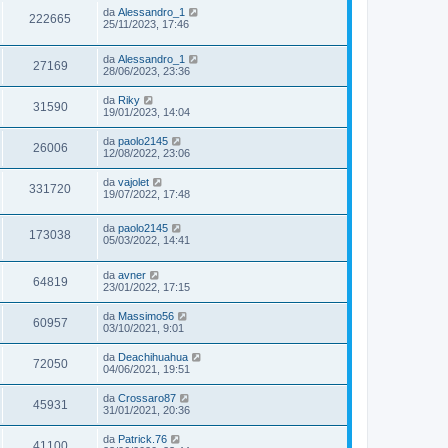
da
Alessandro_1
222665
25/11/2023, 17:46
da
Alessandro_1
27169
28/06/2023, 23:36
da
Riky
31590
19/01/2023, 14:04
da
paolo2145
26006
12/08/2022, 23:06
da
vajolet
331720
19/07/2022, 17:48
da
paolo2145
173038
05/03/2022, 14:41
da
avner
64819
23/01/2022, 17:15
da
Massimo56
60957
03/10/2021, 9:01
da
Deachihuahua
72050
04/06/2021, 19:51
da
Crossaro87
45931
31/01/2021, 20:36
da
Patrick.76
41100