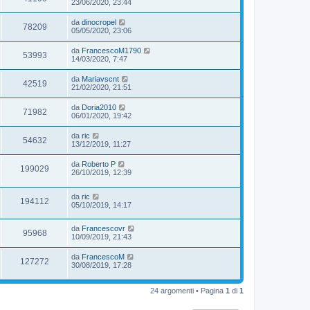
23/06/2020, 23:44
da
dinocropel
78209
05/05/2020, 23:06
da
FrancescoM1790
53993
14/03/2020, 7:47
da
Mariavscnt
42519
21/02/2020, 21:51
da
Doria2010
71982
06/01/2020, 19:42
da
ric
54632
13/12/2019, 11:27
da
Roberto P
199029
26/10/2019, 12:39
da
ric
194112
05/10/2019, 14:17
da
Francescovr
95968
10/09/2019, 21:43
da
FrancescoM
127272
30/08/2019, 17:28
24 argomenti • Pagina
1
di
1