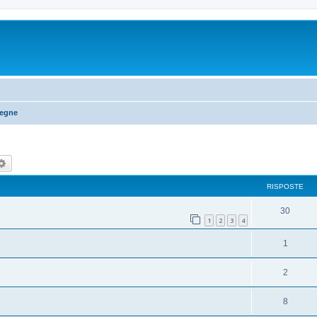
segne
rca
Ricerca avanzata
RISPOSTE
30
1
2
3
4
1
2
8