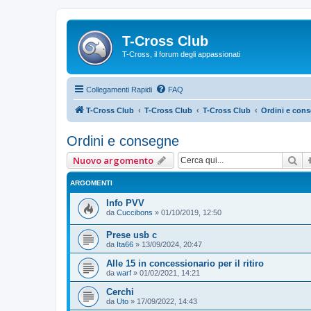
T-Cross Club
T-Cross, il forum degli appassionati
Collegamenti Rapidi
FAQ
T-Cross Club
T-Cross Club
T-Cross Club
Ordini e con
Ordini e consegne
Ce
Nuovo argomento
ARGOMENTI
Info PVV
da
Cuccibons
»
01/10/2019, 12:50
Prese usb c
da
Ita66
»
13/09/2024, 20:47
Alle 15 in concessionario per il ritiro
da
warf
»
01/02/2021, 14:21
Cerchi
da
Uto
»
17/09/2022, 14:43