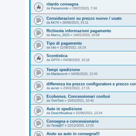
ritardo consegna
da
Panamondo
»
28/07/2023, 7:34
Considerazioni su prezzo nuovo / usato
da
frk74
»
28/06/2023, 14:11
Richiesta informazioni pagamento
da
Marco_2023
»
14/01/2023, 19:08
Tipo di pagamento
da
Uto
»
11/08/2022, 16:19
Scontistica
da
GP74
»
04/08/2019, 15:16
Tempi spedizione
da
Mariavscnt
»
04/05/2020, 13:43
differenza tra prezzo configuratore e prezzo co
da
avner
»
23/01/2022, 17:15
Ecobonus. Concessionari confusi
da
TomTom
»
15/02/2021, 10:40
Auto in spedizione
da
Deachihuahua
»
02/06/2021, 13:24
Consegna e concessionario
da
Teodg87
»
22/12/2020, 12:02
Aiuto su auto in consegna!!!