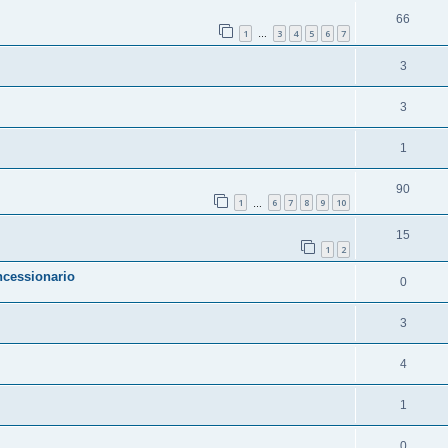
66
1
3
4
5
6
7
…
3
3
1
90
1
6
7
8
9
10
…
15
1
2
ncessionario
0
3
4
1
0