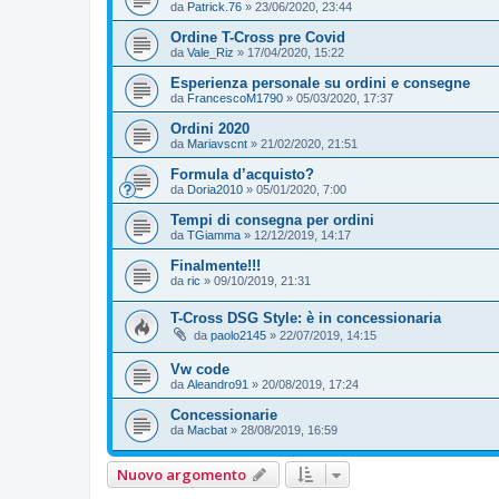
da
Patrick.76
»
23/06/2020, 23:44
Ordine T-Cross pre Covid
da
Vale_Riz
»
17/04/2020, 15:22
Esperienza personale su ordini e consegne
da
FrancescoM1790
»
05/03/2020, 17:37
Ordini 2020
da
Mariavscnt
»
21/02/2020, 21:51
Formula d’acquisto?
da
Doria2010
»
05/01/2020, 7:00
Tempi di consegna per ordini
da
TGiamma
»
12/12/2019, 14:17
Finalmente!!!
da
ric
»
09/10/2019, 21:31
T-Cross DSG Style: è in concessionaria
da
paolo2145
»
22/07/2019, 14:15
Vw code
da
Aleandro91
»
20/08/2019, 17:24
Concessionarie
da
Macbat
»
28/08/2019, 16:59
Nuovo argomento