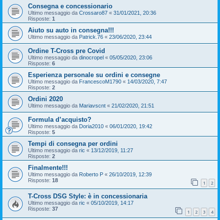
Consegna e concessionario
Ultimo messaggio da
Crossaro87
«
31/01/2021, 20:36
Risposte:
1
Aiuto su auto in consegna!!!
Ultimo messaggio da
Patrick.76
«
23/06/2020, 23:44
Ordine T-Cross pre Covid
Ultimo messaggio da
dinocropel
«
05/05/2020, 23:06
Risposte:
6
Esperienza personale su ordini e consegne
Ultimo messaggio da
FrancescoM1790
«
14/03/2020, 7:47
Risposte:
2
Ordini 2020
Ultimo messaggio da
Mariavscnt
«
21/02/2020, 21:51
Formula d’acquisto?
Ultimo messaggio da
Doria2010
«
06/01/2020, 19:42
Risposte:
5
Tempi di consegna per ordini
Ultimo messaggio da
ric
«
13/12/2019, 11:27
Risposte:
2
Finalmente!!!
Ultimo messaggio da
Roberto P
«
26/10/2019, 12:39
Risposte:
18
1
2
T-Cross DSG Style: è in concessionaria
Ultimo messaggio da
ric
«
05/10/2019, 14:17
Risposte:
37
1
2
3
4