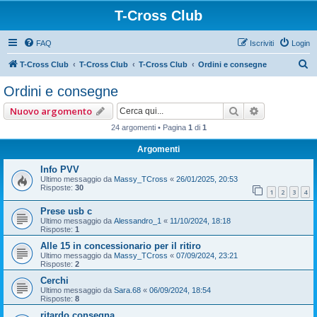
T-Cross Club
FAQ
Iscriviti
Login
C
T-Cross Club
T-Cross Club
T-Cross Club
Ordini e consegne
e
Ordini e consegne
r
Cerca
Ricerca ava
Nuovo argomento
c
24 argomenti • Pagina
1
di
1
a
Argomenti
Info PVV
Ultimo messaggio da
Massy_TCross
«
26/01/2025, 20:53
Risposte:
30
1
2
3
4
Prese usb c
Ultimo messaggio da
Alessandro_1
«
11/10/2024, 18:18
Risposte:
1
Alle 15 in concessionario per il ritiro
Ultimo messaggio da
Massy_TCross
«
07/09/2024, 23:21
Risposte:
2
Cerchi
Ultimo messaggio da
Sara.68
«
06/09/2024, 18:54
Risposte:
8
ritardo consegna