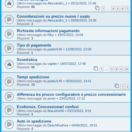
Ultimo messaggio da
Alessandro_1
«
25/11/2023, 17:46
Risposte:
66
1
4
5
6
7
…
Considerazioni su prezzo nuovo / usato
Ultimo messaggio da
Alessandro_1
«
28/06/2023, 23:36
Risposte:
3
Richiesta informazioni pagamento
Ultimo messaggio da
Riky
«
19/01/2023, 14:04
Risposte:
3
Tipo di pagamento
Ultimo messaggio da
paolo2145
«
12/08/2022, 23:06
Risposte:
1
Scontistica
Ultimo messaggio da
vajolet
«
19/07/2022, 17:48
Risposte:
90
1
7
8
9
10
…
Tempi spedizione
Ultimo messaggio da
paolo2145
«
05/03/2022, 14:41
Risposte:
15
1
2
differenza tra prezzo configuratore e prezzo concessionario
Ultimo messaggio da
avner
«
23/01/2022, 17:15
Ecobonus. Concessionari confusi
Ultimo messaggio da
Massimo56
«
03/10/2021, 9:01
Risposte:
3
Auto in spedizione
Ultimo messaggio da
Deachihuahua
«
04/06/2021, 19:51
Risposte:
4