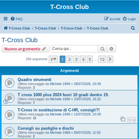
T-Cross Club
FAQ
Iscriviti
Login
C
T-Cross Club
T-Cross Club
T-Cross Club
T-Cross Club
e
T-Cross Club
r
Cerca
Ricerca ava
Nuovo argomento
c
a
Pagina
1
di
12
1
2
3
4
5
12
Prossimo
284 argomenti
…
Argomenti
Quadro strumenti
Ultimo messaggio da
Michele-1969
«
28/07/2026, 10:39
Risposte:
3
T cross 1000 plus 2024 fuori 10 gradi dentro 19.
Ultimo messaggio da
Michele-1969
«
23/07/2026, 16:32
Risposte:
7
T-Cross in sostituzione di C-HR, consigli?!
Ultimo messaggio da
Michele-1969
«
12/07/2026, 10:39
Risposte:
11
1
2
Consigli su pastiglie e dischi
Ultimo messaggio da
Michele-1969
«
09/07/2026, 11:50
Risposte:
2