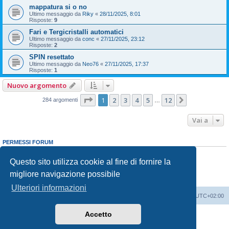
mappatura si o no
Ultimo messaggio da
Riky
«
28/11/2025, 8:01
Risposte:
9
Fari e Tergicristalli automatici
Ultimo messaggio da
conc
«
27/11/2025, 23:12
Risposte:
2
SPIN resettato
Ultimo messaggio da
Neo76
«
27/11/2025, 17:37
Risposte:
1
Nuovo argomento
Pagina
1
di
12
1
2
3
4
5
12
Prossimo
284 argomenti
…
Vai a
PERMESSI FORUM
Non puoi
aprire nuovi argomenti
Non puoi
rispondere negli argomenti
Questo sito utilizza cookie al fine di fornire la
Non puoi
modificare i tuoi messaggi
migliore navigazione possibile
Non puoi
cancellare i tuoi messaggi
Non puoi
inviare allegati
Ulteriori informazioni
T-Cross Club
T-Cross Club
Tutti gli orari sono
UTC+02:00
Accetto
Creato da
phpBB
® Forum Software © phpBB Limited
Traduzione Italiana
phpBB-Italia.it