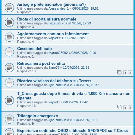
Airbag e pretensionatori (anomalia?)
Ultimo messaggio da
Alessandro_1
«
06/07/2026, 19:51
Risposte:
1
Ruota di scorta misura normale
Ultimo messaggio da
nexsus3
«
06/07/2026, 12:29
Risposte:
3
Aggiornamento continuo infotainment
Ultimo messaggio da
vajolet
«
11/06/2026, 20:10
Risposte:
4
Cessione dell’auto
Ultimo messaggio da
MarcoG3092
«
02/05/2026, 9:16
Risposte:
1
Retrocamera post vendita
Ultimo messaggio da
Simo78
«
12/04/2026, 21:53
Risposte:
13
1
2
Ricarica wireless del telefono su Tcross
Ultimo messaggio da
JjoeRlineCielo
«
30/03/2026, 19:37
T_Cross guasta dopo 6 mesi di vita e 4.000 Km e ancora non
riparata
Ultimo messaggio da
vajolet
«
06/03/2026, 17:42
Risposte:
15
1
2
Triiangolo emergenza
Ultimo messaggio da
JjoeRlineCielo
«
05/03/2026, 9:51
Risposte:
9
Esperienze codifiche OBD2 e blocchi SFD/SFD2 su T-Cross
Ultimo messaggio da
MarcoG3092
«
21/02/2026, 18:01