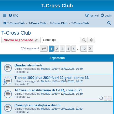
T-Cross Club
FAQ
Iscriviti
Login
C
T-Cross Club
T-Cross Club
T-Cross Club
T-Cross Club
e
T-Cross Club
r
Cerca
Ricerca ava
Nuovo argomento
c
a
Pagina
1
di
12
1
2
3
4
5
12
Prossimo
284 argomenti
…
Argomenti
Quadro strumenti
Ultimo messaggio da
Michele-1969
«
28/07/2026, 10:39
Risposte:
3
T cross 1000 plus 2024 fuori 10 gradi dentro 19.
Ultimo messaggio da
Michele-1969
«
23/07/2026, 16:32
Risposte:
7
T-Cross in sostituzione di C-HR, consigli?!
Ultimo messaggio da
Michele-1969
«
12/07/2026, 10:39
Risposte:
11
1
2
Consigli su pastiglie e dischi
Ultimo messaggio da
Michele-1969
«
09/07/2026, 11:50
Risposte:
2