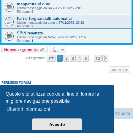
mappatura si o no
Ultimo messaggio da
Riky
«
28/11/2025, 8:01
Risposte:
9
Fari e Tergicristalli automatici
Ultimo messaggio da
conc
«
27/11/2025, 23:12
Risposte:
2
SPIN resettato
Ultimo messaggio da
Neo76
«
27/11/2025, 17:37
Risposte:
1
Nuovo argomento
Pagina
1
di
12
1
2
3
4
5
12
Prossimo
284 argomenti
…
Vai a
PERMESSI FORUM
Non puoi
aprire nuovi argomenti
Non puoi
rispondere negli argomenti
Questo sito utilizza cookie al fine di fornire la
Non puoi
modificare i tuoi messaggi
migliore navigazione possibile
Non puoi
cancellare i tuoi messaggi
Non puoi
inviare allegati
Ulteriori informazioni
T-Cross Club
T-Cross Club
Tutti gli orari sono
UTC+02:00
Accetto
Creato da
phpBB
® Forum Software © phpBB Limited
Traduzione Italiana
phpBB-Italia.it