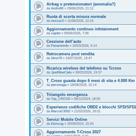
Airbag e pretensionatori (anomalia?)
da
Andre80
»
29/06/2026, 21:12
Ruota di scorta misura normale
da
nexsus3
»
11/06/2026, 22:16
Aggiornamento continuo infotainment
da
vajolet
»
09/06/2026, 7:08
Cessione dell’auto
da
Panamondo
»
10/03/2026, 9:14
Retrocamera post vendita
da
Simo78
»
19/07/2025, 19:47
Ricarica wireless del telefono su Tcross
da
JjoeRlineCielo
»
30/03/2026, 19:37
T_Cross guasta dopo 6 mesi di vita e 4.000 Km 
da
pieromaga
»
18/08/2025, 15:14
Triiangolo emergenza
da
Top_CROSS
»
08/12/2024, 18:55
Esperienze codifiche OBD2 e blocchi SFD/SFD2
da
MarcoG3092
»
21/02/2026, 18:01
Servizi Mobile Online
da
Demcug
»
25/09/2024, 15:29
Aggiornamento T-Cross 2027