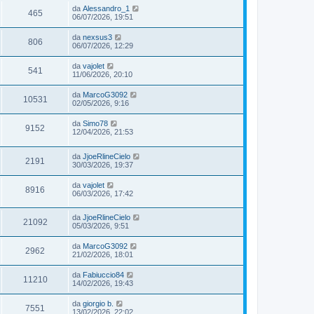
da
Alessandro_1
465
06/07/2026, 19:51
da
nexsus3
806
06/07/2026, 12:29
da
vajolet
541
11/06/2026, 20:10
da
MarcoG3092
10531
02/05/2026, 9:16
da
Simo78
9152
12/04/2026, 21:53
da
JjoeRlineCielo
2191
30/03/2026, 19:37
da
vajolet
8916
06/03/2026, 17:42
da
JjoeRlineCielo
21092
05/03/2026, 9:51
da
MarcoG3092
2962
21/02/2026, 18:01
da
Fabiuccio84
11210
14/02/2026, 19:43
da
giorgio b.
7551
13/02/2026, 22:02