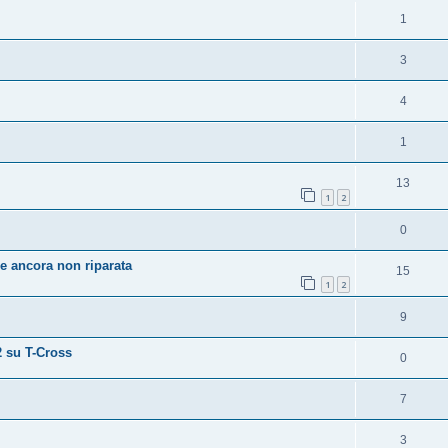
1
3
4
1
13
1
2
0
e ancora non riparata
15
1
2
9
 su T-Cross
0
7
3