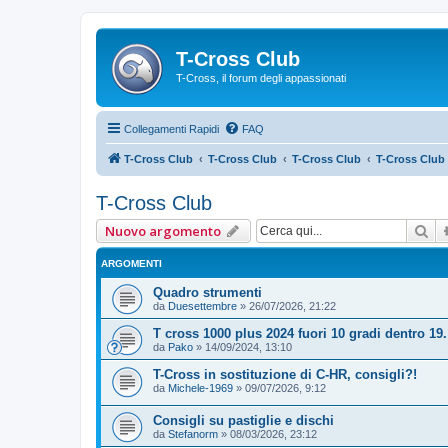
T-Cross Club
T-Cross, il forum degli appassionati
Collegamenti Rapidi
FAQ
T-Cross Club
T-Cross Club
T-Cross Club
T-Cross Club
T-Cross Club
Ce
Nuovo argomento
ARGOMENTI
Quadro strumenti
da
Duesettembre
»
26/07/2026, 21:22
T cross 1000 plus 2024 fuori 10 gradi dentro 19.
da
Pako
»
14/09/2024, 13:10
T-Cross in sostituzione di C-HR, consigli?!
da
Michele-1969
»
09/07/2026, 9:12
Consigli su pastiglie e dischi
da
Stefanorm
»
08/03/2026, 23:12