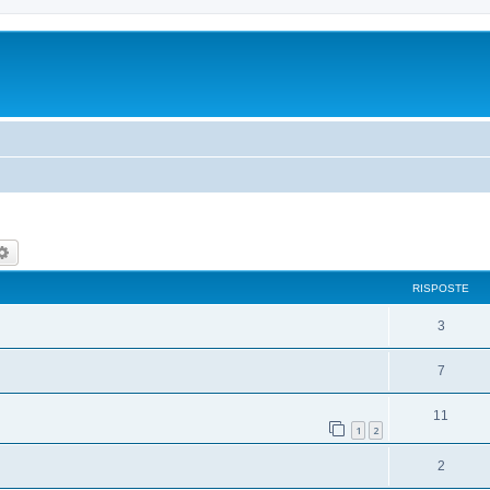
rca
Ricerca avanzata
RISPOSTE
3
7
11
1
2
2