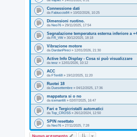
da
vajolet
»
14/01/2026, 6:31
Connessione dati
da
Fabiuccio84
»
10/02/2026, 10:25
Dimensioni ruotino.
da
Neo76
»
29/11/2025, 17:54
Segnalazione temperatura esterna inferiore a +
da
FR_VW
»
30/12/2025, 18:18
Vibrazione motore
da
DardanPireci
»
12/01/2026, 21:30
Active Info Display - Cosa si può visualizzare
da
teoz
»
12/01/2026, 10:12
ACC
da
FTen68
»
19/12/2025, 11:20
Ruotei 18
da
Duesettembre
»
04/12/2025, 17:36
mappatura si o no
da
iceman66
»
02/07/2025, 16:47
Fari e Tergicristalli automatici
da
Top_CROSS
»
26/12/2024, 12:50
SPIN resettato
da
Neo76
»
27/11/2025, 7:28
Nuovo argomento