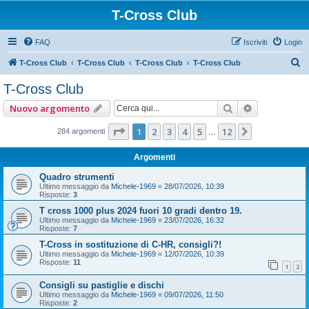
T-Cross Club
FAQ
Iscriviti
Login
C
T-Cross Club
T-Cross Club
T-Cross Club
T-Cross Club
e
T-Cross Club
r
Cerca
Ricerca ava
Nuovo argomento
c
a
Pagina
1
di
12
1
2
3
4
5
12
Prossimo
284 argomenti
…
Argomenti
Quadro strumenti
Ultimo messaggio da
Michele-1969
«
28/07/2026, 10:39
Risposte:
3
T cross 1000 plus 2024 fuori 10 gradi dentro 19.
Ultimo messaggio da
Michele-1969
«
23/07/2026, 16:32
Risposte:
7
T-Cross in sostituzione di C-HR, consigli?!
Ultimo messaggio da
Michele-1969
«
12/07/2026, 10:39
Risposte:
11
1
2
Consigli su pastiglie e dischi
Ultimo messaggio da
Michele-1969
«
09/07/2026, 11:50
Risposte:
2