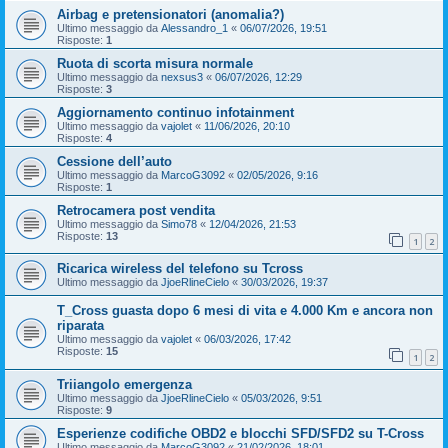
Airbag e pretensionatori (anomalia?)
Ultimo messaggio da
Alessandro_1
«
06/07/2026, 19:51
Risposte:
1
Ruota di scorta misura normale
Ultimo messaggio da
nexsus3
«
06/07/2026, 12:29
Risposte:
3
Aggiornamento continuo infotainment
Ultimo messaggio da
vajolet
«
11/06/2026, 20:10
Risposte:
4
Cessione dell’auto
Ultimo messaggio da
MarcoG3092
«
02/05/2026, 9:16
Risposte:
1
Retrocamera post vendita
Ultimo messaggio da
Simo78
«
12/04/2026, 21:53
Risposte:
13
1
2
Ricarica wireless del telefono su Tcross
Ultimo messaggio da
JjoeRlineCielo
«
30/03/2026, 19:37
T_Cross guasta dopo 6 mesi di vita e 4.000 Km e ancora non
riparata
Ultimo messaggio da
vajolet
«
06/03/2026, 17:42
Risposte:
15
1
2
Triiangolo emergenza
Ultimo messaggio da
JjoeRlineCielo
«
05/03/2026, 9:51
Risposte:
9
Esperienze codifiche OBD2 e blocchi SFD/SFD2 su T-Cross
Ultimo messaggio da
MarcoG3092
«
21/02/2026, 18:01