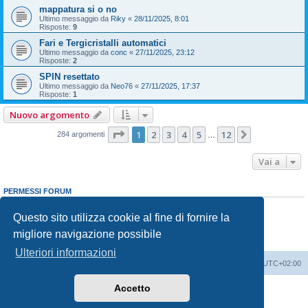
mappatura si o no
Ultimo messaggio da
Riky
«
28/11/2025, 8:01
Risposte:
9
Fari e Tergicristalli automatici
Ultimo messaggio da
conc
«
27/11/2025, 23:12
Risposte:
2
SPIN resettato
Ultimo messaggio da
Neo76
«
27/11/2025, 17:37
Risposte:
1
Nuovo argomento
Pagina
1
di
12
1
2
3
4
5
12
Prossimo
284 argomenti
…
Vai a
PERMESSI FORUM
Non puoi
aprire nuovi argomenti
Non puoi
rispondere negli argomenti
Questo sito utilizza cookie al fine di fornire la
Non puoi
modificare i tuoi messaggi
migliore navigazione possibile
Non puoi
cancellare i tuoi messaggi
Non puoi
inviare allegati
Ulteriori informazioni
T-Cross Club
T-Cross Club
Tutti gli orari sono
UTC+02:00
Accetto
Creato da
phpBB
® Forum Software © phpBB Limited
Traduzione Italiana
phpBB-Italia.it