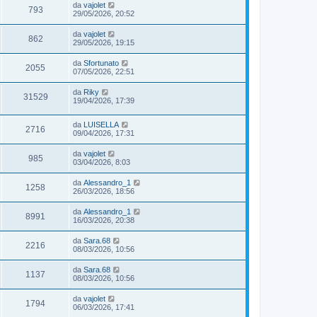
da
vajolet
793
29/05/2026, 20:52
da
vajolet
862
29/05/2026, 19:15
da
Sfortunato
2055
07/05/2026, 22:51
da
Riky
31529
19/04/2026, 17:39
da
LUISELLA
2716
09/04/2026, 17:31
da
vajolet
985
03/04/2026, 8:03
da
Alessandro_1
1258
26/03/2026, 18:56
da
Alessandro_1
8991
16/03/2026, 20:38
da
Sara.68
2216
08/03/2026, 10:56
da
Sara.68
1137
08/03/2026, 10:56
da
vajolet
1794
06/03/2026, 17:41