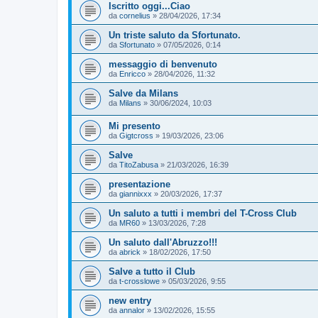
Iscritto oggi...Ciao
da
cornelius
»
28/04/2026, 17:34
Un triste saluto da Sfortunato.
da
Sfortunato
»
07/05/2026, 0:14
messaggio di benvenuto
da
Enricco
»
28/04/2026, 11:32
Salve da Milans
da
Milans
»
30/06/2024, 10:03
Mi presento
da
Gigtcross
»
19/03/2026, 23:06
Salve
da
TitoZabusa
»
21/03/2026, 16:39
presentazione
da
giannixxx
»
20/03/2026, 17:37
Un saluto a tutti i membri del T-Cross Club
da
MR60
»
13/03/2026, 7:28
Un saluto dall'Abruzzo!!!
da
abrick
»
18/02/2026, 17:50
Salve a tutto il Club
da
t-crosslowe
»
05/03/2026, 9:55
new entry
da
annalor
»
13/02/2026, 15:55