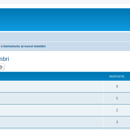
i e benvenuto ai nuovi membri
mbri
rca
Ricerca avanzata
RISPOSTE
9
5
2
3