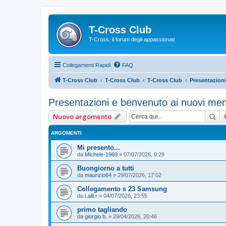
T-Cross Club
T-Cross, il forum degli appassionati
Collegamenti Rapidi
FAQ
T-Cross Club
T-Cross Club
T-Cross Club
Presentazion
Presentazioni e benvenuto ai nuovi me
Ce
Nuovo argomento
ARGOMENTI
Mi presento...
da
Michele-1969
»
07/07/2026, 9:29
Buongiorno a tutti
da
maurizio64
»
29/07/2026, 17:02
Collegamento s 23 Samsung
da
Lalli.r
»
04/07/2026, 23:55
primo tagliando
da
giorgio b.
»
29/04/2026, 20:46