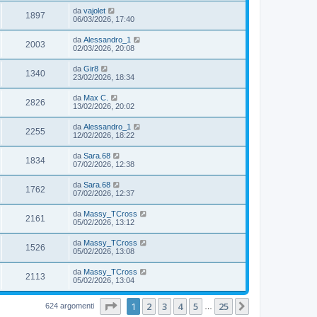
da
vajolet
1897
06/03/2026, 17:40
da
Alessandro_1
2003
02/03/2026, 20:08
da
Gir8
1340
23/02/2026, 18:34
da
Max C.
2826
13/02/2026, 20:02
da
Alessandro_1
2255
12/02/2026, 18:22
da
Sara.68
1834
07/02/2026, 12:38
da
Sara.68
1762
07/02/2026, 12:37
da
Massy_TCross
2161
05/02/2026, 13:12
da
Massy_TCross
1526
05/02/2026, 13:08
da
Massy_TCross
2113
05/02/2026, 13:04
Pagina
1
di
25
1
2
3
4
5
25
Prossimo
624 argomenti
…