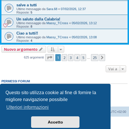
salve a tutti
Ultimo messaggio da
Sara.68
«
07/02/2026, 12:37
Risposte:
5
Un saluto dalla Calabria!
Ultimo messaggio da
Massy_TCross
«
05/02/2026, 13:12
Risposte:
8
Ciao a tutti!!
Ultimo messaggio da
Massy_TCross
«
05/02/2026, 13:08
Risposte:
4
Nuovo argomento
Pagina
1
di
25
1
2
3
4
5
25
Prossimo
625 argomenti
…
Vai a
PERMESSI FORUM
Non puoi
aprire nuovi argomenti
Non puoi
rispondere negli argomenti
Questo sito utilizza cookie al fine di fornire la
Non puoi
modificare i tuoi messaggi
migliore navigazione possibile
Non puoi
cancellare i tuoi messaggi
Non puoi
inviare allegati
Ulteriori informazioni
T-Cross Club
T-Cross Club
Tutti gli orari sono
UTC+02:00
Accetto
Creato da
phpBB
® Forum Software © phpBB Limited
Traduzione Italiana
phpBB-Italia.it