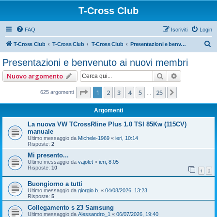
T-Cross Club
FAQ
Iscriviti
Login
C
T-Cross Club
T-Cross Club
T-Cross Club
Presentazioni e benvenuto ai nuovi membri
e
Presentazioni e benvenuto ai nuovi membri
r
Cerca
Ricerca ava
Nuovo argomento
c
a
Pagina
1
di
25
1
2
3
4
5
25
Prossimo
625 argomenti
…
Argomenti
La nuova VW TCrossRline Plus 1.0 TSI 85Kw (115CV)
manuale
Ultimo messaggio da
Michele-1969
«
ieri, 10:14
Risposte:
2
Mi presento...
Ultimo messaggio da
vajolet
«
ieri, 8:05
Risposte:
10
1
2
Buongiorno a tutti
Ultimo messaggio da
giorgio b.
«
04/08/2026, 13:23
Risposte:
5
Collegamento s 23 Samsung
Ultimo messaggio da
Alessandro_1
«
06/07/2026, 19:40