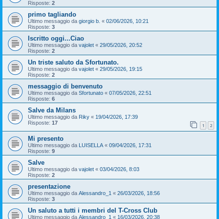
Risposte:
2
primo tagliando
Ultimo messaggio da
giorgio b.
«
02/06/2026, 10:21
Risposte:
3
Iscritto oggi...Ciao
Ultimo messaggio da
vajolet
«
29/05/2026, 20:52
Risposte:
2
Un triste saluto da Sfortunato.
Ultimo messaggio da
vajolet
«
29/05/2026, 19:15
Risposte:
2
messaggio di benvenuto
Ultimo messaggio da
Sfortunato
«
07/05/2026, 22:51
Risposte:
6
Salve da Milans
Ultimo messaggio da
Riky
«
19/04/2026, 17:39
Risposte:
17
1
2
Mi presento
Ultimo messaggio da
LUISELLA
«
09/04/2026, 17:31
Risposte:
9
Salve
Ultimo messaggio da
vajolet
«
03/04/2026, 8:03
Risposte:
2
presentazione
Ultimo messaggio da
Alessandro_1
«
26/03/2026, 18:56
Risposte:
3
Un saluto a tutti i membri del T-Cross Club
Ultimo messaggio da
Alessandro_1
«
16/03/2026, 20:38