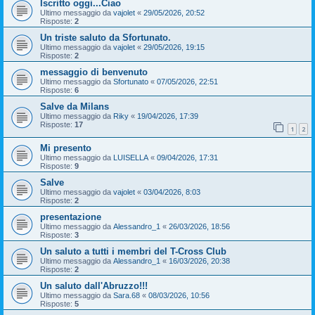
Iscritto oggi...Ciao
Ultimo messaggio da
vajolet
«
29/05/2026, 20:52
Risposte:
2
Un triste saluto da Sfortunato.
Ultimo messaggio da
vajolet
«
29/05/2026, 19:15
Risposte:
2
messaggio di benvenuto
Ultimo messaggio da
Sfortunato
«
07/05/2026, 22:51
Risposte:
6
Salve da Milans
Ultimo messaggio da
Riky
«
19/04/2026, 17:39
Risposte:
17
1
2
Mi presento
Ultimo messaggio da
LUISELLA
«
09/04/2026, 17:31
Risposte:
9
Salve
Ultimo messaggio da
vajolet
«
03/04/2026, 8:03
Risposte:
2
presentazione
Ultimo messaggio da
Alessandro_1
«
26/03/2026, 18:56
Risposte:
3
Un saluto a tutti i membri del T-Cross Club
Ultimo messaggio da
Alessandro_1
«
16/03/2026, 20:38
Risposte:
2
Un saluto dall'Abruzzo!!!
Ultimo messaggio da
Sara.68
«
08/03/2026, 10:56
Risposte:
5