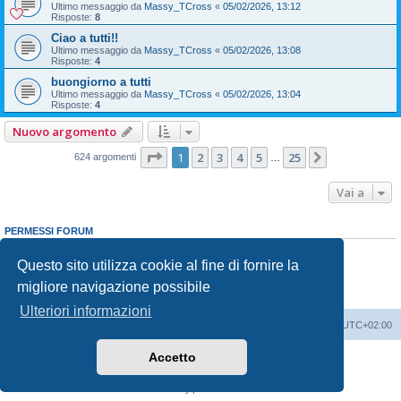
Ultimo messaggio da
Massy_TCross
«
05/02/2026, 13:12
Risposte:
8
Ciao a tutti!!
Ultimo messaggio da
Massy_TCross
«
05/02/2026, 13:08
Risposte:
4
buongiorno a tutti
Ultimo messaggio da
Massy_TCross
«
05/02/2026, 13:04
Risposte:
4
Nuovo argomento
Pagina
1
di
25
1
2
3
4
5
25
Prossimo
624 argomenti
…
Vai a
PERMESSI FORUM
Non puoi
aprire nuovi argomenti
Non puoi
rispondere negli argomenti
Questo sito utilizza cookie al fine di fornire la
Non puoi
modificare i tuoi messaggi
migliore navigazione possibile
Non puoi
cancellare i tuoi messaggi
Non puoi
inviare allegati
Ulteriori informazioni
T-Cross Club
T-Cross Club
Tutti gli orari sono
UTC+02:00
Accetto
Creato da
phpBB
® Forum Software © phpBB Limited
Traduzione Italiana
phpBB-Italia.it
Privacy
|
Condizioni