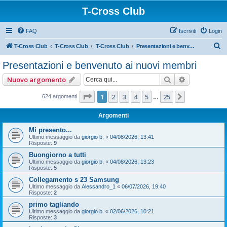
T-Cross Club
FAQ
Iscriviti
Login
C
T-Cross Club
T-Cross Club
T-Cross Club
Presentazioni e benvenuto ai nuovi membri
e
Presentazioni e benvenuto ai nuovi membri
r
Cerca
Ricerca ava
Nuovo argomento
c
a
Pagina
1
di
25
1
2
3
4
5
25
Prossimo
624 argomenti
…
Argomenti
Mi presento...
Ultimo messaggio da
giorgio b.
«
04/08/2026, 13:41
Risposte:
9
Buongiorno a tutti
Ultimo messaggio da
giorgio b.
«
04/08/2026, 13:23
Risposte:
5
Collegamento s 23 Samsung
Ultimo messaggio da
Alessandro_1
«
06/07/2026, 19:40
Risposte:
2
primo tagliando
Ultimo messaggio da
giorgio b.
«
02/06/2026, 10:21
Risposte:
3