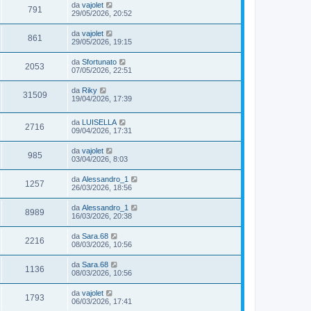
da
vajolet
791
29/05/2026, 20:52
da
vajolet
861
29/05/2026, 19:15
da
Sfortunato
2053
07/05/2026, 22:51
da
Riky
31509
19/04/2026, 17:39
da
LUISELLA
2716
09/04/2026, 17:31
da
vajolet
985
03/04/2026, 8:03
da
Alessandro_1
1257
26/03/2026, 18:56
da
Alessandro_1
8989
16/03/2026, 20:38
da
Sara.68
2216
08/03/2026, 10:56
da
Sara.68
1136
08/03/2026, 10:56
da
vajolet
1793
06/03/2026, 17:41