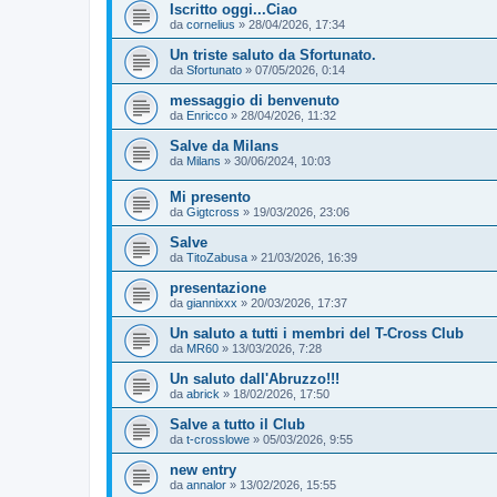
Iscritto oggi...Ciao
da
cornelius
»
28/04/2026, 17:34
Un triste saluto da Sfortunato.
da
Sfortunato
»
07/05/2026, 0:14
messaggio di benvenuto
da
Enricco
»
28/04/2026, 11:32
Salve da Milans
da
Milans
»
30/06/2024, 10:03
Mi presento
da
Gigtcross
»
19/03/2026, 23:06
Salve
da
TitoZabusa
»
21/03/2026, 16:39
presentazione
da
giannixxx
»
20/03/2026, 17:37
Un saluto a tutti i membri del T-Cross Club
da
MR60
»
13/03/2026, 7:28
Un saluto dall'Abruzzo!!!
da
abrick
»
18/02/2026, 17:50
Salve a tutto il Club
da
t-crosslowe
»
05/03/2026, 9:55
new entry
da
annalor
»
13/02/2026, 15:55