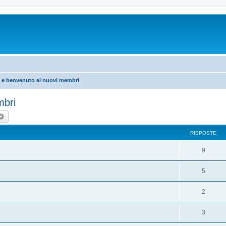
i e benvenuto ai nuovi membri
mbri
rca
Ricerca avanzata
RISPOSTE
9
5
2
3