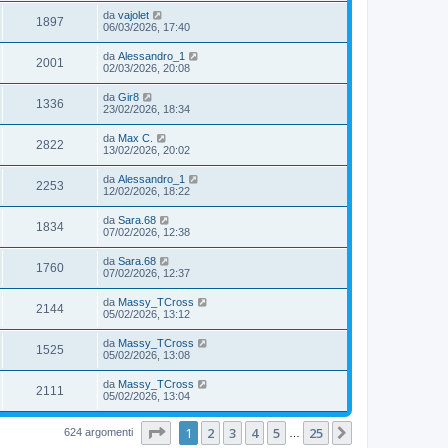
da
vajolet
1897
06/03/2026, 17:40
da
Alessandro_1
2001
02/03/2026, 20:08
da
Gir8
1336
23/02/2026, 18:34
da
Max C.
2822
13/02/2026, 20:02
da
Alessandro_1
2253
12/02/2026, 18:22
da
Sara.68
1834
07/02/2026, 12:38
da
Sara.68
1760
07/02/2026, 12:37
da
Massy_TCross
2144
05/02/2026, 13:12
da
Massy_TCross
1525
05/02/2026, 13:08
da
Massy_TCross
2111
05/02/2026, 13:04
Pagina
1
di
25
1
2
3
4
5
25
Prossimo
624 argomenti
…