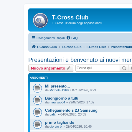
T-Cross Club
T-Cross, il forum degli appassionati
Collegamenti Rapidi
FAQ
T-Cross Club
T-Cross Club
T-Cross Club
Presentazion
Presentazioni e benvenuto ai nuovi me
Ce
Nuovo argomento
ARGOMENTI
Mi presento...
da
Michele-1969
»
07/07/2026, 9:29
Buongiorno a tutti
da
maurizio64
»
29/07/2026, 17:02
Collegamento s 23 Samsung
da
Lalli.r
»
04/07/2026, 23:55
primo tagliando
da
giorgio b.
»
29/04/2026, 20:46